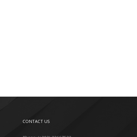
CONTACT US