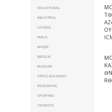
MO
EDUCATIONAL
TƏ
INDUSTRIAL
AZ
LOUNGE
OY
IC
MALLS
MASJID
MEDICAL
MO
KA
MUSEUM
ƏN
OFFICE BUILDINGS
RƏ
RESIDENTIAL
SPORTING
TOURISTIC