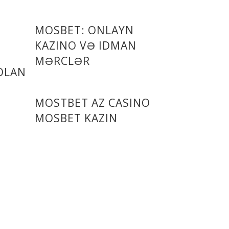
MOSBET: ONLAYN
KAZINO VƏ IDMAN
MƏRCLƏR
OLAN
MOSTBET AZ CASINO
MOSBET KAZIN