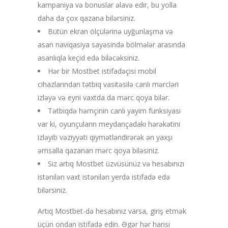
kampaniya və bonuslar əlavə edir, bu yolla
daha da çox qazana bilərsiniz.
Bütün ekran ölçülərinə uyğunlaşma və
asan naviqasiya sayəsində bölmələr arasında
asanlıqla keçid edə biləcəksiniz.
Hər bir Mostbet istifadəçisi mobil
cihazlarından tətbiq vasitəsilə canlı mərcləri
izləyə və eyni vaxtda da mərc qoya bilər.
Tətbiqdə həmçinin canlı yayım funksiyası
var ki, oyunçuların meydançadakı hərəkətini
izləyib vəziyyəti qiymətləndirərək ən yaxşı
əmsalla qazanan mərc qoya biləsiniz.
Siz artıq Mostbet üzvüsünüz və hesabınızı
istənilən vaxt istənilən yerdə istifadə edə
bilərsiniz.
Artıq Mostbet-də hesabınız varsa, giriş etmək
üçün ondan istifadə edin. Əgər hər hansı