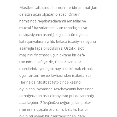
Mostbet tətbiqində həmçinin e-idman matçları
da sizin üçün əlçatan olacaq. Onların
hamısında rəqabətədavamlı əmsallar və
müxtəlif bazarlar var. Sizin rahatlığınız və
naviqasiyanın asanlığı üçün bütün oyunlar
kateqoriyalara ayrılıb, beləcə istədiyiniz oyunu
asanlıqla tapa biləcəksiniz. Üstəlik, slot
maşınını fırlatmaq üçün ekrana bir dəfə
toxunmaq kifayətdir, Canlı Kazino isə
mərclərinizi yerləşdirməyinizə kömək etmək
üçün virtual hesab lövhəsindən istifadə edir.
Hər halda Mostbet tətbiqində kazino
oyunlarını oynamaq Azərbaycanın harasında
olmağınızdan asılı olmayaraq pul qazanmağı
asanlaşdırır. Zövqünüzə uyğun gələn poker
masasına qoşula bilərsiniz, belə ki, hər bir
oyun müəyyən bir diler tərəfindən idarə