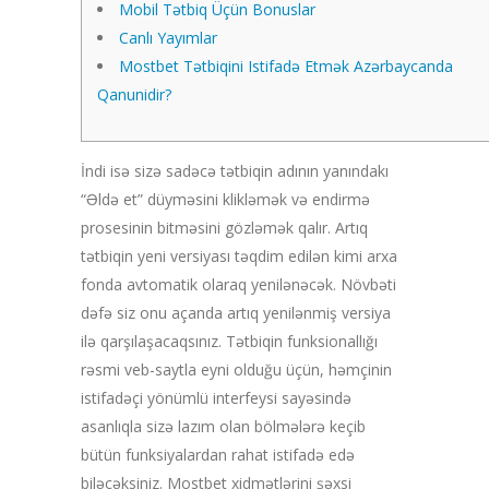
Mobil Tətbiq Üçün Bonuslar
Canlı Yayımlar
Mostbet Tətbiqini Istifadə Etmək Azərbaycanda
Qanunidir?
İndi isə sizə sadəcə tətbiqin adının yanındakı
“Əldə et” düyməsini klikləmək və endirmə
prosesinin bitməsini gözləmək qalır. Artıq
tətbiqin yeni versiyası təqdim edilən kimi arxa
fonda avtomatik olaraq yenilənəcək. Növbəti
dəfə siz onu açanda artıq yenilənmiş versiya
ilə qarşılaşacaqsınız. Tətbiqin funksionallığı
rəsmi veb-saytla eyni olduğu üçün, həmçinin
istifadəçi yönümlü interfeysi sayəsində
asanlıqla sizə lazım olan bölmələrə keçib
bütün funksiyalardan rahat istifadə edə
biləcəksiniz. Mostbet xidmətlərini şəxsi