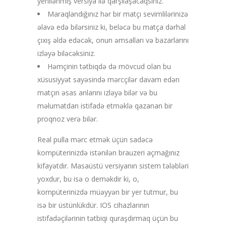
yenilənmiş versiya ilə qarşılaşacaqsınız.
Maraqlandığınız hər bir matçı sevimlilərinizə
əlavə edə bilərsiniz ki, beləcə bu matça dərhal
çıxış əldə edəcək, onun əmsalları və bazarlarını
izləyə biləcəksiniz.
Həmçinin tətbiqdə də mövcud olan bu
xüsusiyyət sayəsində mərcçilər davam edən
matçın əsas anlarını izləyə bilər və bu
məlumatdan istifadə etməklə qazanan bir
proqnoz verə bilər.
Real pulla mərc etmək üçün sadəcə
kompüterinizdə istənilən brauzeri açmağınız
kifayətdir. Masaüstü versiyanın sistem tələbləri
yoxdur, bu isə o deməkdir ki, o,
kompüterinizdə müəyyən bir yer tutmur, bu
isə bir üstünlükdür. IOS cihazlarının
istifadəçilərinin tətbiqi quraşdırmaq üçün bu