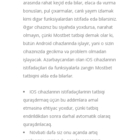
arasında rahat keçid edə bilər, eləcə də vurma
bonusları, pul çıxarmalar, canlı yayım izləmək
kimi digər funksiyalardan istifadə edə bilərsiniz.
Əgər cihazınız bu siyahıda yoxdursa, narahat
olmayın, çünki Mostbet tətbiqi demək olar ki,
bütün Android cihazlarında işləyir, yəni o sizin
cihazınızda gecikmə və problem olmadan
işləyəcək. Azərbaycandan olan iOS cihazlarının
istifadəçiləri də funksiyalarla zəngin Mostbet
tətbiqini əldə edə bilərlər.
IOS cihazlarının istifadəçilərinin tətbiqi
quraşdırmaq üçün bu addımlara əməl
etməsinə ehtiyac yoxdur, çünki tətbiq
endirildikdən sonra dərhal avtomatik olaraq
quraşdırılacaq.
Növbəti dəfə siz onu açanda artıq