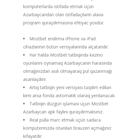
kompüterlərdə istifadə etmək üçün
Azərbaycandan olan istifadəçilərin əlavə
proqram quraşdırmasına ehtiyac yoxdur.
Mostbet endirmə iPhone və iPad
cihazlarının bütün versiyalarında əlçatandır.
Hər halda Mostbet tətbiqində kazino
oyunlarını oynamaq Azərbaycanın harasında
olmağınızdan asılı olmayaraq pul qazanmağı
asanlaşdırır.
Artıq tətbiqin yeni versiyası təqdim edilən
kimi arxa fonda avtomatik olaraq yenilənəcək.
Tətbiqin düzgün işləməsi üçün Mostbet
Azərbaycan apk faylını quraşdırmalısınız.
Real pulla mərc etmək üçün sadəcə
kompüterinizdə istənilən brauzeri açmağınız
kifayətdir.