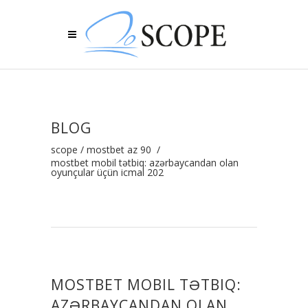
BLOG
scope
/
mostbet az 90
/
mostbet mobil tətbiq: azərbaycandan olan
oyunçular üçün icmal 202
MOSTBET MOBIL TƏTBIQ:
AZƏRBAYCANDAN OLAN