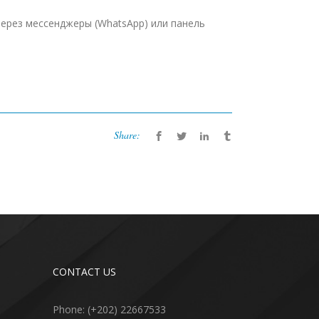
ерез мессенджеры (WhatsApp) или панель
Share:
CONTACT US
Phone: (+202) 22667533