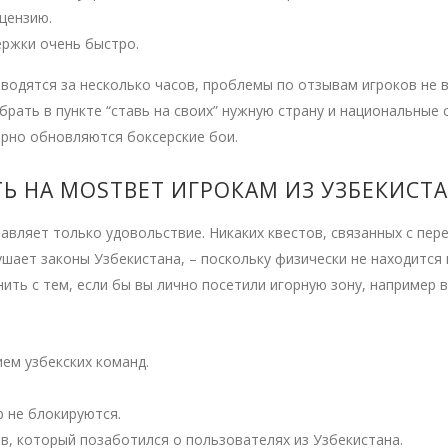
цензию.
ржки очень быстро.
ыводятся за несколько часов, проблемы по отзывам игроков не 
ыбрать в пункте “ставь на своих” нужную страну и национальны
ярно обновляются боксерские бои.
Ь НА MOSTBET ИГРОКАМ ИЗ УЗБЕКИСТА
тавляет только удовольствие. Никаких квестов, связанных с пе
ушает законы Узбекистана, – поскольку физически не находится
ить с тем, если бы вы лично посетили игорную зону, например в
ием узбекских команд.
р не блокируются.
в, который позаботился о пользователях из Узбекистана.