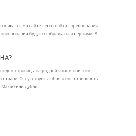
возникают. На сайте легко найти соревнования
е соревнования будут отображаться первыми. В
НА?
реводом страницы на родной язык и поиском
 в стране. Отсутствует любая ответственность
 Макао или Дубаи.