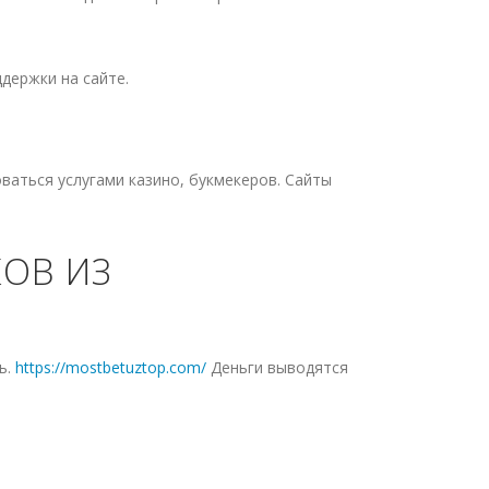
держки на сайте.
аться услугами казино, букмекеров. Сайты
КОВ ИЗ
ь.
https://mostbetuztop.com/
Деньги выводятся