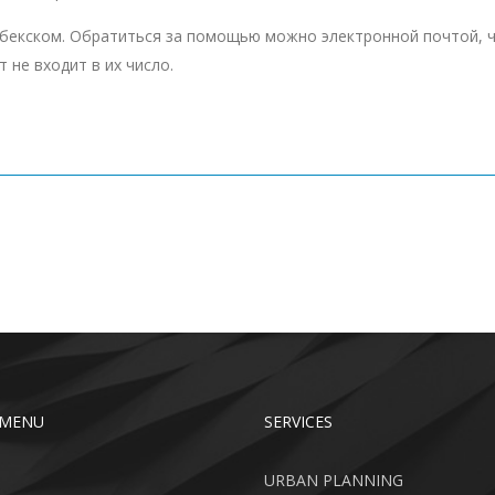
збекском. Обратиться за помощью можно электронной почтой, ч
 не входит в их число.
 MENU
SERVICES
URBAN PLANNING