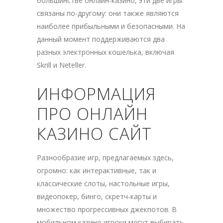
большинстве онлайн-казино, эти две игры
связаны по-другому: они также являются
наиболее прибыльными и безопасными. На
данный момент поддерживаются два
разных электронных кошелька, включая
Skrill и Neteller.
ИНФОРМАЦИЯ
ПРО ОНЛАЙН
КАЗИНО САЙТ
Разнообразие игр, предлагаемых здесь,
огромно: как интерактивные, так и
классические слоты, настольные игры,
видеопокер, бинго, скретч-карты и
множество прогрессивных джекпотов. В
мобильном казино игроки могут выбирать