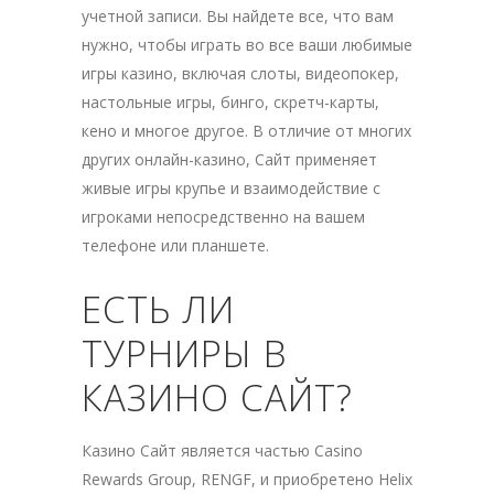
учетной записи. Вы найдете все, что вам
нужно, чтобы играть во все ваши любимые
игры казино, включая слоты, видеопокер,
настольные игры, бинго, скретч-карты,
кено и многое другое. В отличие от многих
других онлайн-казино, Сайт применяет
живые игры крупье и взаимодействие с
игроками непосредственно на вашем
телефоне или планшете.
ЕСТЬ ЛИ
ТУРНИРЫ В
КАЗИНО САЙТ?
Казино Сайт является частью Casino
Rewards Group, RENGF, и приобретено Helix