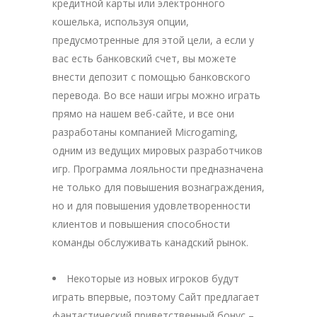
кредитной карты или электронного
кошелька, используя опции,
предусмотренные для этой цели, а если у
вас есть банковский счет, вы можете
внести депозит с помощью банковского
перевода. Во все наши игры можно играть
прямо на нашем веб-сайте, и все они
разработаны компанией Microgaming,
одним из ведущих мировых разработчиков
игр. Программа лояльности предназначена
не только для повышения вознаграждения,
но и для повышения удовлетворенности
клиентов и повышения способности
команды обслуживать канадский рынок.
Некоторые из новых игроков будут
играть впервые, поэтому Сайт предлагает
фантастический приветственный бонус –