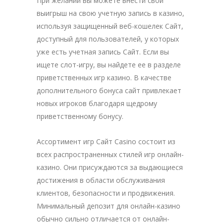
При желании вы можете внести свой
выигрыш на свою учетную запись в казино,
используя защищенный веб-кошелек Сайт,
доступный для пользователей, у которых
уже есть учетная запись Сайт. Если вы
ищете слот-игру, вы найдете ее в разделе
приветственных игр казино. В качестве
дополнительного бонуса сайт привлекает
новых игроков благодаря щедрому
приветственному бонусу.
Ассортимент игр Сайт Casino состоит из
всех распространенных стилей игр онлайн-
казино. Они присуждаются за выдающиеся
достижения в области обслуживания
клиентов, безопасности и продвижения.
Минимальный депозит для онлайн-казино
обычно сильно отличается от онлайн-