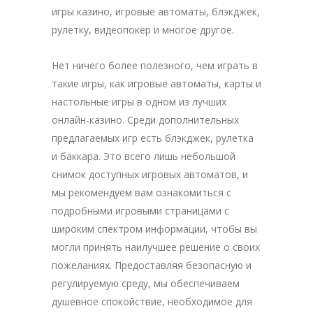
игры казино, игровые автоматы, блэкджек,
рулетку, видеопокер и многое другое.
Нет ничего более полезного, чем играть в
такие игры, как игровые автоматы, карты и
настольные игры в одном из лучших
онлайн-казино. Среди дополнительных
предлагаемых игр есть блэкджек, рулетка
и баккара. Это всего лишь небольшой
снимок доступных игровых автоматов, и
мы рекомендуем вам ознакомиться с
подробными игровыми страницами с
широким спектром информации, чтобы вы
могли принять наилучшее решение о своих
пожеланиях. Предоставляя безопасную и
регулируемую среду, мы обеспечиваем
душевное спокойствие, необходимое для