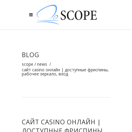
BLOG
scope
/
news
/
сайт casino онлайн | доступные фриспины,
рабочее зеркало, вход
САЙТ CASINO ОНЛАЙН |
ДОСТУПНЫЕ ФРИСПИНЫ,