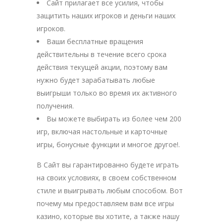
Сайт прилагает все усилия, чтобы
защитить наших игроков и деньги наших
игроков.
Ваши бесплатные вращения
действительны в течение всего срока
действия текущей акции, поэтому вам
нужно будет зарабатывать любые
выигрыши только во время их активного
получения.
Вы можете выбирать из более чем 200
игр, включая настольные и карточные
игры, бонусные функции и многое другое!.
В Сайт вы гарантированно будете играть
на своих условиях, в своем собственном
стиле и выигрывать любым способом. Вот
почему мы предоставляем вам все игры
казино, которые вы хотите, а также нашу