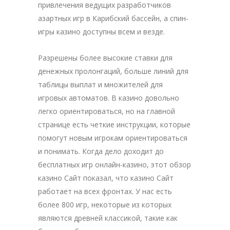
привлечения ведущих разработчиков
азартных игр в Карибский бассейн, а спин-
игры казино доступны всем и везде.
Разрешены более высокие ставки для
денежных пролонгаций, больше линий для
таблицы выплат и множителей для
игровых автоматов. В казино довольно
легко ориентироваться, но на главной
странице есть четкие инструкции, которые
помогут новым игрокам ориентироваться
и понимать. Когда дело доходит до
бесплатных игр онлайн-казино, этот обзор
казино Сайт показал, что казино Сайт
работает на всех фронтах. У нас есть
более 800 игр, некоторые из которых
являются древней классикой, такие как