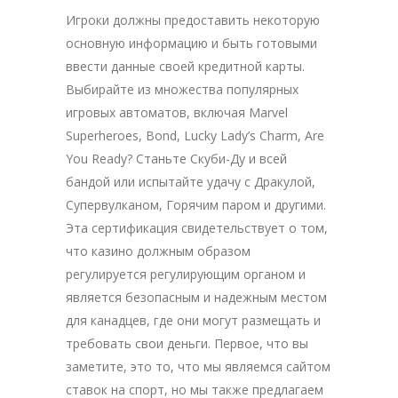
Игроки должны предоставить некоторую
основную информацию и быть готовыми
ввести данные своей кредитной карты.
Выбирайте из множества популярных
игровых автоматов, включая Marvel
Superheroes, Bond, Lucky Lady’s Charm, Are
You Ready? Станьте Скуби-Ду и всей
бандой или испытайте удачу с Дракулой,
Супервулканом, Горячим паром и другими.
Эта сертификация свидетельствует о том,
что казино должным образом
регулируется регулирующим органом и
является безопасным и надежным местом
для канадцев, где они могут размещать и
требовать свои деньги. Первое, что вы
заметите, это то, что мы являемся сайтом
ставок на спорт, но мы также предлагаем