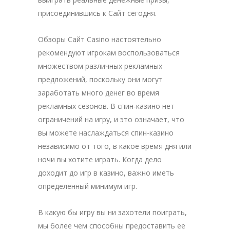
присоединившись к Сайт сегодня.
Обзоры Сайт Casino настоятельно
рекомендуют игрокам воспользоваться
множеством различных рекламных
предложений, поскольку они могут
заработать много денег во время
рекламных сезонов. В спин-казино нет
ограничений на игру, и это означает, что
вы можете наслаждаться спин-казино
независимо от того, в какое время дня или
ночи вы хотите играть. Когда дело
доходит до игр в казино, важно иметь
определенный минимум игр.
В какую бы игру вы ни захотели поиграть,
мы более чем способны предоставить ее