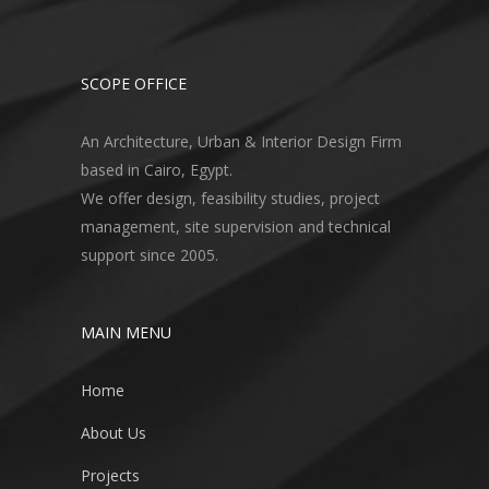
SCOPE OFFICE
An Architecture, Urban & Interior Design Firm
based in Cairo, Egypt.
We offer design, feasibility studies, project
management, site supervision and technical
support since 2005.
MAIN MENU
Home
About Us
Projects