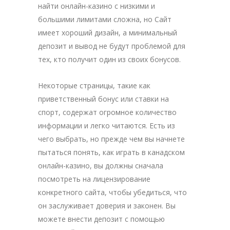
найти онлайн-казино с низкими и
большими лимитами сложна, но Сайт
имеет хороший дизайн, а минимальный
депозит и вывод не будут проблемой для
тех, кто получит один из своих бонусов.
Некоторые страницы, такие как
приветственный бонус или ставки на
спорт, содержат огромное количество
информации и легко читаются. Есть из
чего выбрать, но прежде чем вы начнете
пытаться понять, как играть в канадском
онлайн-казино, вы должны сначала
посмотреть на лицензирование
конкретного сайта, чтобы убедиться, что
он заслуживает доверия и законен. Вы
можете внести депозит с помощью