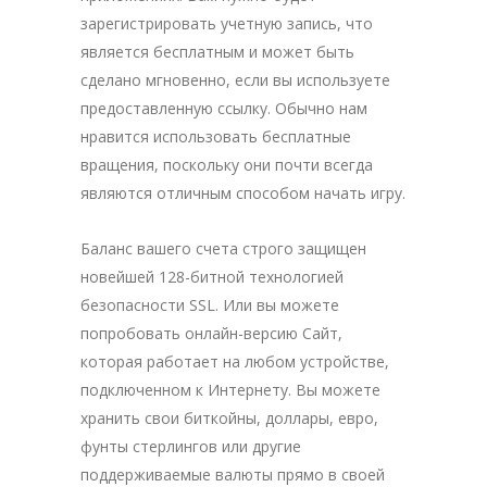
зарегистрировать учетную запись, что
является бесплатным и может быть
сделано мгновенно, если вы используете
предоставленную ссылку. Обычно нам
нравится использовать бесплатные
вращения, поскольку они почти всегда
являются отличным способом начать игру.
Баланс вашего счета строго защищен
новейшей 128-битной технологией
безопасности SSL. Или вы можете
попробовать онлайн-версию Сайт,
которая работает на любом устройстве,
подключенном к Интернету. Вы можете
хранить свои биткойны, доллары, евро,
фунты стерлингов или другие
поддерживаемые валюты прямо в своей