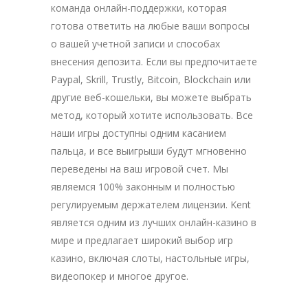
команда онлайн-поддержки, которая
готова ответить на любые ваши вопросы
о вашей учетной записи и способах
внесения депозита. Если вы предпочитаете
Paypal, Skrill, Trustly, Bitcoin, Blockchain или
другие веб-кошельки, вы можете выбрать
метод, который хотите использовать. Все
наши игры доступны одним касанием
пальца, и все выигрыши будут мгновенно
переведены на ваш игровой счет. Мы
являемся 100% законным и полностью
регулируемым держателем лицензии. Kent
является одним из лучших онлайн-казино в
мире и предлагает широкий выбор игр
казино, включая слоты, настольные игры,
видеопокер и многое другое.