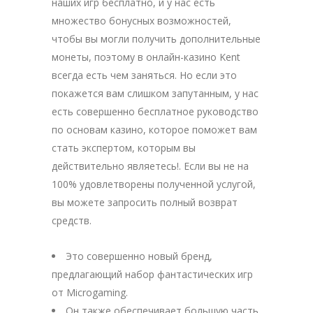
наших игр бесплатно, и у нас есть
множество бонусных возможностей,
чтобы вы могли получить дополнительные
монеты, поэтому в онлайн-казино Kent
всегда есть чем заняться. Но если это
покажется вам слишком запутанным, у нас
есть совершенно бесплатное руководство
по основам казино, которое поможет вам
стать экспертом, которым вы
действительно являетесь!. Если вы не на
100% удовлетворены полученной услугой,
вы можете запросить полный возврат
средств.
Это совершенно новый бренд,
предлагающий набор фантастических игр
от Microgaming.
Он также обеспечивает большую часть