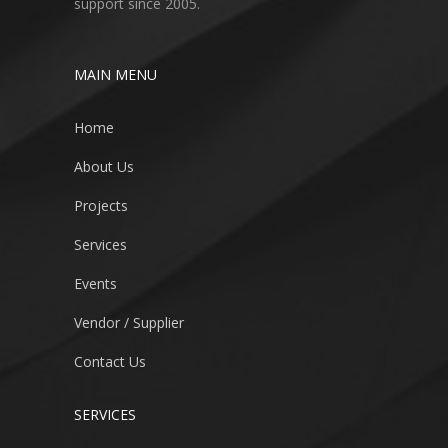
support since 2005.
MAIN MENU
Home
About Us
Projects
Services
Events
Vendor / Supplier
Contact Us
SERVICES