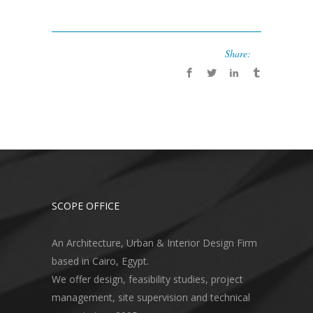
Share:
SCOPE OFFICE
An Architecture, Urban & Interior Design Firm
based in Cairo, Egypt.
We offer design, feasibility studies, project
management, site supervision and technical