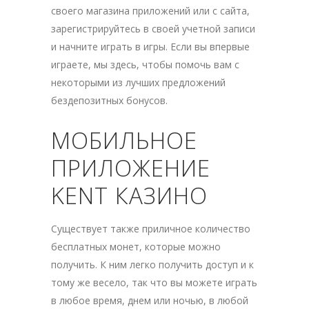
своего магазина приложений или с сайта,
зарегистрируйтесь в своей учетной записи
и начните играть в игры. Если вы впервые
играете, мы здесь, чтобы помочь вам с
некоторыми из лучших предложений
бездепозитных бонусов.
МОБИЛЬНОЕ
ПРИЛОЖЕНИЕ
KENT КАЗИНО
Существует также приличное количество
бесплатных монет, которые можно
получить. К ним легко получить доступ и к
тому же весело, так что вы можете играть
в любое время, днем или ночью, в любой