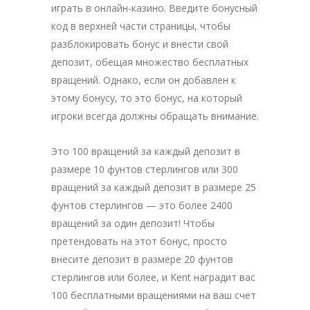
играть в онлайн-казино. Введите бонусный
код в верхней части страницы, чтобы
разблокировать бонус и внести свой
депозит, обещая множество бесплатных
вращений. Однако, если он добавлен к
этому бонусу, то это бонус, на который
игроки всегда должны обращать внимание.
Это 100 вращений за каждый депозит в
размере 10 фунтов стерлингов или 300
вращений за каждый депозит в размере 25
фунтов стерлингов — это более 2400
вращений за один депозит! Чтобы
претендовать на этот бонус, просто
внесите депозит в размере 20 фунтов
стерлингов или более, и Kent наградит вас
100 бесплатными вращениями на ваш счет