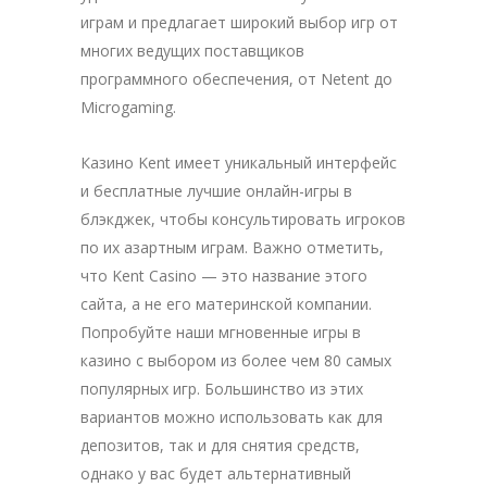
играм и предлагает широкий выбор игр от
многих ведущих поставщиков
программного обеспечения, от Netent до
Microgaming.
Казино Kent имеет уникальный интерфейс
и бесплатные лучшие онлайн-игры в
блэкджек, чтобы консультировать игроков
по их азартным играм. Важно отметить,
что Kent Casino — это название этого
сайта, а не его материнской компании.
Попробуйте наши мгновенные игры в
казино с выбором из более чем 80 самых
популярных игр. Большинство из этих
вариантов можно использовать как для
депозитов, так и для снятия средств,
однако у вас будет альтернативный