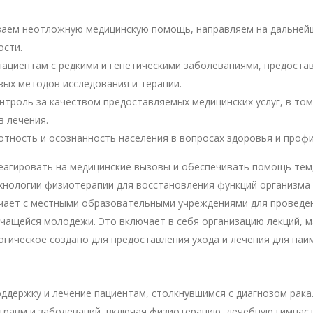
аем неотложную медицинскую помощь, направляем на дальнейш
ости.
ациентам с редкими и генетическими заболеваниями, предоста
вых методов исследования и терапии.
троль за качеством предоставляемых медицинских услуг, в то
в лечения.
тность и осознанность населения в вопросах здоровья и профи
агировать на медицинские вызовы и обеспечивать помощь тем,
хнологии физиотерапии для восстановления функций организма 
ичает с местными образовательными учреждениями для проведе
чащейся молодежи. Это включает в себя организацию лекций, м
гическое создано для предоставления ухода и лечения для на
держку и лечение пациентам, столкнувшимся с диагнозом рака
 травм и заболеваний, включая физиотерапию, лечебную гимнас