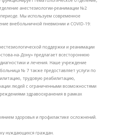
 функционирует гематологическое отделение,
отделение анестезиологии-реанимации №2
 периоде. Мы используем современное
ение внебольничной пневмонии и COVID-19:
нестезиологической поддержки и реанимации
Ростова-на-Дону» предлагает всестороннюю
диагностики и лечения. Наше учреждение
Больница № 7 также предоставляет услуги по
билитацию, трудовую реабилитацию,
грации людей с ограниченными возможностями
чреждениями здравоохранения в рамках
оянием здоровья и профилактике осложнений.
жку нуждающихся граждан.