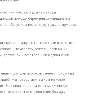
ущим мамам.
настику, массаж и другие методы,
едицинской помощи беременным женщинам и
еское обслуживание, проводят ультразвуковые
 строгие стандарты антисептики и асептики.
рсонала. Эти аспекты деятельности МБУЗ
й, доступной и всесторонней медицинской
ление и улучшая прогнозы лечения. Вирусный
екцией. Мы предоставляем комплексное
ких. Больница предоставляет медицинскую
ученные и опытные медицинские бригады