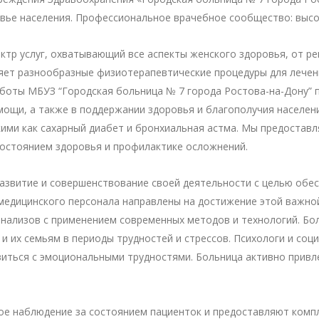
овье населения. Профессиональное врачебное сообщество: выс
ктр услуг, охватывающий все аспекты женского здоровья, от р
ет разнообразные физиотерапевтические процедуры для лечен
аботы МБУЗ “Городская больница № 7 города Ростова-на-Дону” 
мощи, а также в поддержании здоровья и благополучия населе
ими как сахарный диабет и бронхиальная астма. Мы предоставл
остоянием здоровья и профилактике осложнений.
азвитие и совершенствование своей деятельности с целью обе
медицинского персонала направлены на достижение этой важной
нализов с применением современных методов и технологий. Бо
и их семьям в периоды трудностей и стрессов. Психологи и соц
виться с эмоциональными трудностями. Больница активно привл
е наблюдение за состоянием пациенток и предоставляют компл