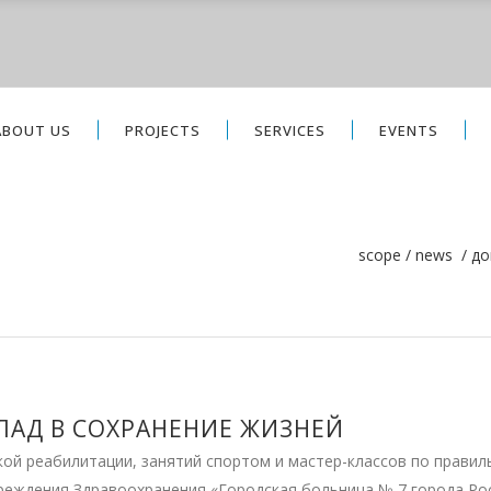
ABOUT US
PROJECTS
SERVICES
EVENTS
scope
/
news
/
до
ЛАД В СОХРАНЕНИЕ ЖИЗНЕЙ
кой реабилитации, занятий спортом и мастер-классов по прави
еждения Здравоохранения «Городская больница № 7 города Рос