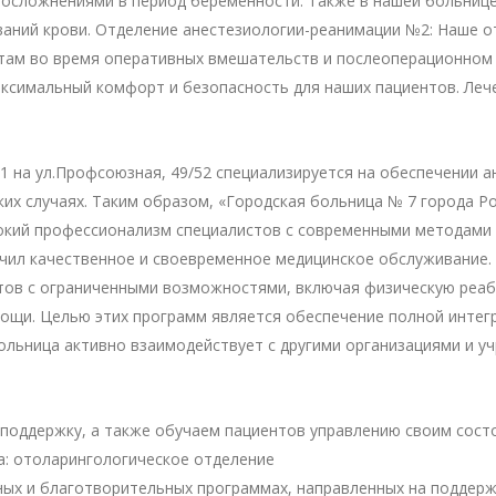
осложнениями в период беременности. Также в нашей больнице
еваний крови. Отделение анестезиологии-реанимации №2: Наше 
нтам во время оперативных вмешательств и послеоперационном
ксимальный комфорт и безопасность для наших пациентов. Леч
 на ул.Профсоюзная, 49/52 специализируется на обеспечении а
ких случаях. Таким образом, «Городская больница № 7 города 
кий профессионализм специалистов с современными методами 
учил качественное и своевременное медицинское обслуживание. 
тов с ограниченными возможностями, включая физическую реа
мощи. Целью этих программ является обеспечение полной инте
ольница активно взаимодействует с другими организациями и у
поддержку, а также обучаем пациентов управлению своим сост
а: отоларингологическое отделение
ных и благотворительных программах, направленных на поддер