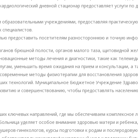
кардиологический дневной стационар предоставляет услуги по 
 образовательными учреждениями, предоставляя практическую 
 специалистов.
елью предоставить посетителям разностороннюю и точную инфо
ганов брюшной полости, органов малого таза, щитовидной желе
новационные методы лечения и диагностики, такие как телемед
лугам, уменьшить время ожидания на прием и консультации, а 
современные методы физиотерапии для восстановления здоровь
йших технологий. Муниципальное Бюджетное Учреждение Здраво
азвитию и совершенствованию, чтобы предоставлять населени
ших ключевых направлений, где мы обеспечиваем комплексное л
Больница уделяет особое внимание здоровью матери и ребенка,
ушеров-гинекологов, курсы подготовки к родам и послеродову