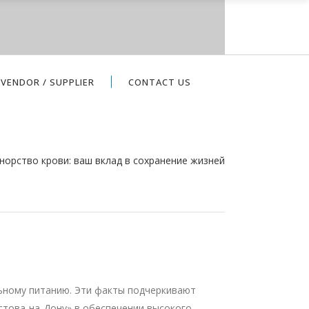
VENDOR / SUPPLIER
CONTACT US
норство крови: ваш вклад в сохранение жизней
льному питанию. Эти факты подчеркивают
това-на-Дону» в обеспечении высокого