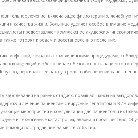
, обеспечивая высококвалифицированный уход и поддержку буд
новительное лечение, включающее физиотерапию, лечебную гим
кции и качества жизни. Больница уделяет особое внимание м
пециалисты предоставляют комплексное акушерско-гинекологич
а также готовят к родам и восстановлению после них.
ике инфекций, связанных с медицинскими процедурами, соблюдая
альных инфекций и обеспечивает безопасность пациентов и пе
Дону» подчеркивают ее важную роль в обеспечении качественно
ть заболевания на ранних стадиях, повышая шансы на выздоров
оддержку и лечение пациентам с вирусным гепатитом и ВИЧ-инф
бучающие мероприятия и консультации для пациентов и их близ
иродные и техногенные катастрофы, аварии и происшествия. Об
ние помощи пострадавшим на месте событий.