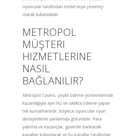
oyuncular tarafından mobil veya çevrimiçi
olarak kullanılabilir.
METROPOL
MÜŞTERI
HIZMETLERINE
NASIL
BAĞLANILIR?
Metropol Casino, çeşitli ödeme yöntemlerinde
kazandığıyla aynı hız ve sıklıkta ödeme yapan
tek kumarhanedir, böylece oyuncular oyun
deneyimlerini yanlarında götürebilir. Para
yatırma ve kazançlar, güvenilir bankacılık
kanalları kullanılarak ve bu kanallar tarafından