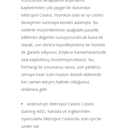
sonucunda hesaplarına erişimlerini
kaybetmeleri çok yaygın bir durumdur.
Metropol Casino, mümkün olan en iyi casino
deneyimini sunmaya kendini adamıştır. Bu
nedenle müşterilerimize aşağıdaki pazarlık
edilemez değerleri sunuyoruz:Ancak buna ek
olarak, son derece kişiselleştirilmiş bir hizmeti
de garanti ediyoruz, böylece kumarhanemizde
asla kaybolmuş hissetmeyeceksiniz. Bu,
herhangi bir sorununuz varsa, size yardımcı
olmaya hazır özel müşteri destek ekibimizle
her zaman iletişim halinde olduğunuz
anlamına gelir.
Android için Metropol Casino Casino
Gaming ABD, Kanada ve İngiltere’den
oyuncularla Metropol Casino’da sizin için bir
şeyler var.