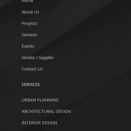
Home
About Us
Projects
Services
Events
Vendor / Supplier
Contact Us
SERVICES
URBAN PLANNING
ARCHITECTURAL DESIGN
INTERIOR DESIGN