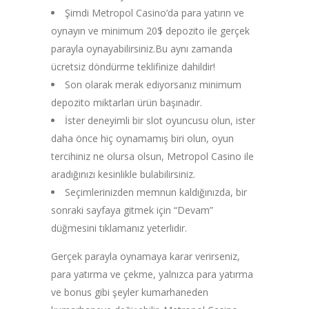
Şimdi Metropol Casino’da para yatırın ve
oynayın ve minimum 20$ depozito ile gerçek
parayla oynayabilirsiniz.Bu aynı zamanda
ücretsiz döndürme teklifinize dahildir!
Son olarak merak ediyorsanız minimum
depozito miktarları ürün başınadır.
İster deneyimli bir slot oyuncusu olun, ister
daha önce hiç oynamamış biri olun, oyun
tercihiniz ne olursa olsun, Metropol Casino ile
aradığınızı kesinlikle bulabilirsiniz.
Seçimlerinizden memnun kaldığınızda, bir
sonraki sayfaya gitmek için “Devam”
düğmesini tıklamanız yeterlidir.
Gerçek parayla oynamaya karar verirseniz,
para yatırma ve çekme, yalnızca para yatırma
ve bonus gibi şeyler kumarhaneden