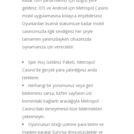
kadar tüm yardımlarınız için doğru yere
geldiniz. İOS ve Android için Metropol Casino
mobil uygulamasına kolayca erişebilirsiniz.
Oyunlardan lisanslı statümüze kadar mobil
casinomuzla ilgili sevdiğiniz her şeyle
tamamen yanınızdayken cihazınızda
oynamanıza izin verecektir.
Spin Hoş Geldiniz Paketi, Metropol
Casino’da gerçek para yatırdığınız anda
tetiklenir.
Herhangi bir yorumunuz veya geri
bildiriminiz varsa, lütfen sayfanın üst
kısmındaki bağlantı aracılığıyla Metropol
Casino’daki deneyiminizi bize bildirmekten
çekinmeyin.
Oyuncunun isteği üzerine para birimi ve
madeni paralar Euro’ya dönüştürülebilir ve