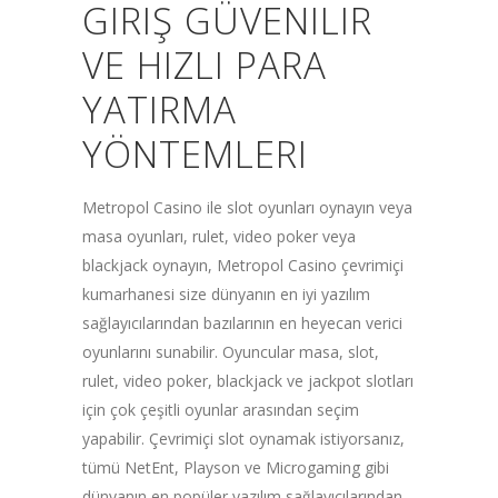
GIRIŞ GÜVENILIR
VE HIZLI PARA
YATIRMA
YÖNTEMLERI
Metropol Casino ile slot oyunları oynayın veya
masa oyunları, rulet, video poker veya
blackjack oynayın, Metropol Casino çevrimiçi
kumarhanesi size dünyanın en iyi yazılım
sağlayıcılarından bazılarının en heyecan verici
oyunlarını sunabilir. Oyuncular masa, slot,
rulet, video poker, blackjack ve jackpot slotları
için çok çeşitli oyunlar arasından seçim
yapabilir. Çevrimiçi slot oynamak istiyorsanız,
tümü NetEnt, Playson ve Microgaming gibi
dünyanın en popüler yazılım sağlayıcılarından