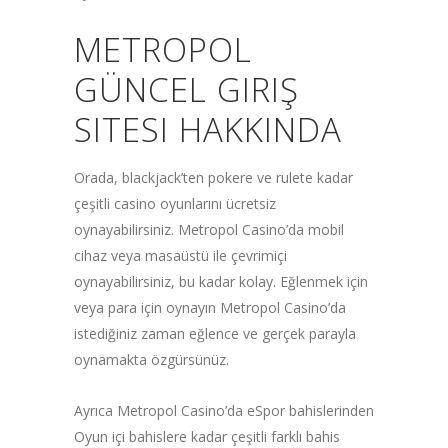
METROPOL
GÜNCEL GIRIŞ
SITESI HAKKINDA
Orada, blackjack’ten pokere ve rulete kadar
çeşitli casino oyunlarını ücretsiz
oynayabilirsiniz. Metropol Casino’da mobil
cihaz veya masaüstü ile çevrimiçi
oynayabilirsiniz, bu kadar kolay. Eğlenmek için
veya para için oynayın Metropol Casino’da
istediğiniz zaman eğlence ve gerçek parayla
oynamakta özgürsünüz.
Ayrıca Metropol Casino’da eSpor bahislerinden
Oyun içi bahislere kadar çeşitli farklı bahis