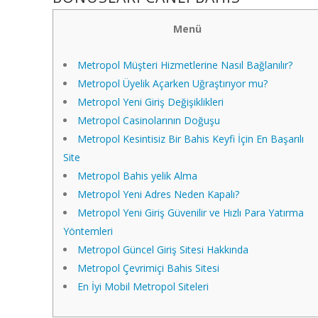
Menü
Metropol Müşteri Hizmetlerine Nasıl Bağlanılır?
Metropol Üyelik Açarken Uğraştırıyor mu?
Metropol Yeni Giriş Değişiklikleri
Metropol Casinolarının Doğuşu
Metropol Kesintisiz Bir Bahis Keyfi İçin En Başarılı
Site
Metropol Bahis yelik Alma
Metropol Yeni Adres Neden Kapalı?
Metropol Yeni Giriş Güvenilir ve Hızlı Para Yatırma
Yöntemleri
Metropol Güncel Giriş Sitesi Hakkında
Metropol Çevrimiçi Bahis Sitesi
En İyi Mobil Metropol Siteleri