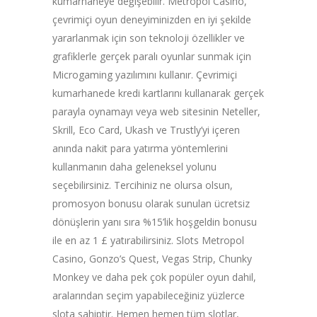
kumarhaneye değişebilir. Metropol Casino,
çevrimiçi oyun deneyiminizden en iyi şekilde
yararlanmak için son teknoloji özellikler ve
grafiklerle gerçek paralı oyunlar sunmak için
Microgaming yazılımını kullanır. Çevrimiçi
kumarhanede kredi kartlarını kullanarak gerçek
parayla oynamayı veya web sitesinin Neteller,
Skrill, Eco Card, Ukash ve Trustly’yi içeren
anında nakit para yatırma yöntemlerini
kullanmanın daha geleneksel yolunu
seçebilirsiniz. Tercihiniz ne olursa olsun,
promosyon bonusu olarak sunulan ücretsiz
dönüşlerin yanı sıra %15’lik hoşgeldin bonusu
ile en az 1 £ yatırabilirsiniz. Slots Metropol
Casino, Gonzo’s Quest, Vegas Strip, Chunky
Monkey ve daha pek çok popüler oyun dahil,
aralarından seçim yapabileceğiniz yüzlerce
slota sahiptir. Hemen hemen tüm slotlar,