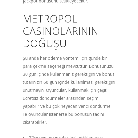
jackpot bonusunu tetikleyecektir.
METROPOL
CASINOLARININ
DOĞUŞU
Şu anda her ödeme yöntemi için günde bir
para çekme seçeneği mevcuttur. Bonusunuzu
30 gün içinde kullanmanız gerektiğini ve bonus
tutarınızın 60 gün içinde kullanılması gerektiğini
unutmayın. Oyuncular, kullanmak için çeşitli
ücretsiz döndürmeler arasından seçim
yapabilir ve bu çok heyecan verici döndürme
ile oyuncular isterlerse bu bonusun tadını
çıkarabilirler.
Tüm yeni oyuncular, hak ettikleri para