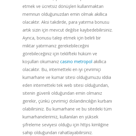
etmek ve ücretsiz dönüşleri kullanmaktan
memnun olduğunuzdan emin olmak akıllıca
olacaktır. Aksi takdirde, para yatırma bonusu
artık sizin için mevcut değilse kaybedebilirsiniz.
Ayrıca, bonusu talep etmek için belirli bir
miktar yatırmanız gerekebileceğini
görebileceğiniz için teklifteki hüküm ve
koşulları okumanız
casino metropol
akıllıca
olacaktır. Bu, internetteki en iyi çevrimiçi
kumarhane ve kumar sitesi olduğumuzu iddia
eden internetteki tek web sitesi olduğundan,
sitenin güvenli olduğundan emin olmanız
gerekir, çünkü çevrimiçi dolandırıcılığın kurbanı
olabilirsiniz. Bu kumarhane ve bu sitedeki tüm
kumarhanelerimiz, kullanılan en yüksek
şifreleme seviyesi olduğu için https kimliğine
sahip olduğundan rahatlayabilirsiniz.