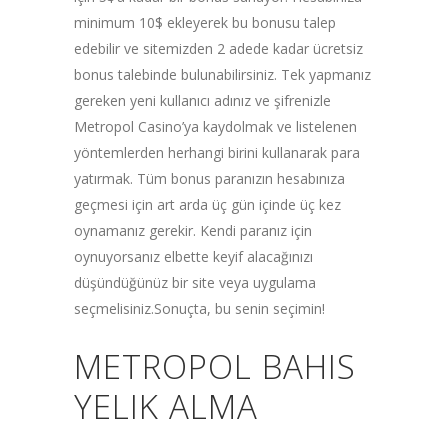
minimum 10$ ekleyerek bu bonusu talep
edebilir ve sitemizden 2 adede kadar ücretsiz
bonus talebinde bulunabilirsiniz. Tek yapmanız
gereken yeni kullanıcı adınız ve şifrenizle
Metropol Casino’ya kaydolmak ve listelenen
yöntemlerden herhangi birini kullanarak para
yatırmak. Tüm bonus paranızın hesabınıza
geçmesi için art arda üç gün içinde üç kez
oynamanız gerekir. Kendi paranız için
oynuyorsanız elbette keyif alacağınızı
düşündüğünüz bir site veya uygulama
seçmelisiniz.Sonuçta, bu senin seçimin!
METROPOL BAHIS
YELIK ALMA