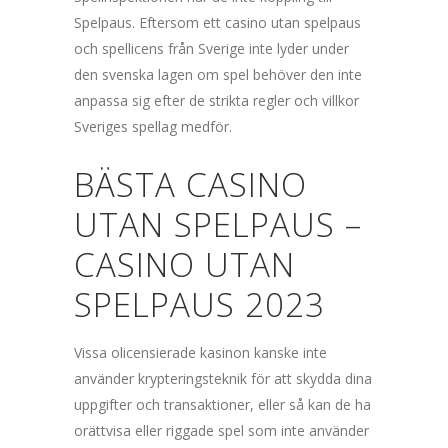
Spelpaus. Eftersom ett casino utan spelpaus
och spellicens från Sverige inte lyder under
den svenska lagen om spel behöver den inte
anpassa sig efter de strikta regler och villkor
Sveriges spellag medför.
BÄSTA CASINO
UTAN SPELPAUS –
CASINO UTAN
SPELPAUS 2023
Vissa olicensierade kasinon kanske inte
använder krypteringsteknik för att skydda dina
uppgifter och transaktioner, eller så kan de ha
orättvisa eller riggade spel som inte använder