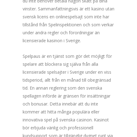
du inte behöver betala någon skatt på dina
vinster. Sammanfattningsvis är ett kasino utan
svensk licens en onlinespelsajt som inte har
tillstånd från Spelinspektionen och som verkar
under andra regler och förordningar än
licensierade kasinon i Sverige.
Spelpaus är en tjänst som gör det möjligt för
spelare att blockera sig själva från alla
licensierade spelsajter i Sverige under en viss
tidsperiod, allt från en månad till obegränsad
tid. En annan reglering som den svenska
spellagen införde är gränsen för insättningar
och bonusar. Detta innebär att du inte
kommer att hitta många populära eller
innovativa spel på svenska casinon. Kasinot
bör erbjuda vänlig och professionell
kundsupport som är tillgänglig dygnet runt via