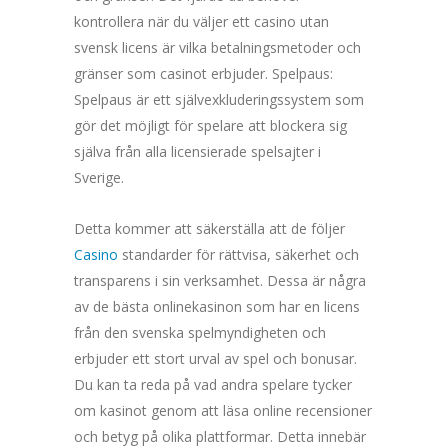
kontrollera när du väljer ett casino utan
svensk licens är vilka betalningsmetoder och
gränser som casinot erbjuder. Spelpaus:
Spelpaus är ett självexkluderingssystem som
gör det möjligt för spelare att blockera sig
själva från alla licensierade spelsajter i
Sverige.
Detta kommer att säkerställa att de följer
Casino
standarder för rättvisa, säkerhet och
transparens i sin verksamhet. Dessa är några
av de bästa onlinekasinon som har en licens
från den svenska spelmyndigheten och
erbjuder ett stort urval av spel och bonusar.
Du kan ta reda på vad andra spelare tycker
om kasinot genom att läsa online recensioner
och betyg på olika plattformar. Detta innebär