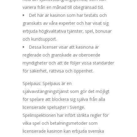
variera från en månad till obegränsad tid.
Det här är kasinon som har testats och
granskats av våra experter och har visat sig
erbjuda högkvalitativa tjänster, spel, bonusar
och kundsupport.
Dessa licenser visar att kasinona är
reglerade och granskade av oberoende
myndigheter och att de följer vissa standarder
för säkerhet, rättvisa och öppenhet.
Spelpaus: Spelpaus är en
självavstängningstjänst som gör det möjligt
för spelare att blockera sig själva från alla
licensierade spelsajter i Sverige.
Spelinspektionen har infört strikta regler för
vilka spel och betalningsmetoder som
licensierade kasinon kan erbjuda svenska