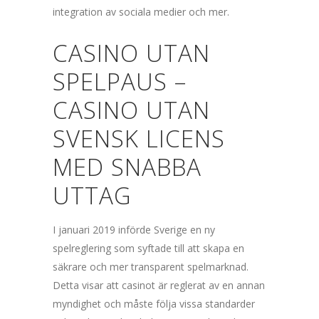
integration av sociala medier och mer.
CASINO UTAN
SPELPAUS –
CASINO UTAN
SVENSK LICENS
MED SNABBA
UTTAG
I januari 2019 införde Sverige en ny
spelreglering som syftade till att skapa en
säkrare och mer transparent spelmarknad.
Detta visar att casinot är reglerat av en annan
myndighet och måste följa vissa standarder