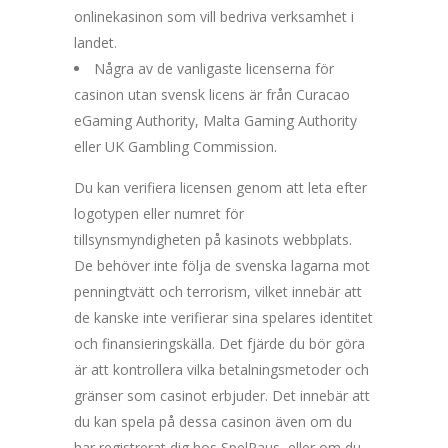
onlinekasinon som vill bedriva verksamhet i
landet.
Några av de vanligaste licenserna för
casinon utan svensk licens är från Curacao
eGaming Authority, Malta Gaming Authority
eller UK Gambling Commission.
Du kan verifiera licensen genom att leta efter
logotypen eller numret för
tillsynsmyndigheten på kasinots webbplats.
De behöver inte följa de svenska lagarna mot
penningtvätt och terrorism, vilket innebär att
de kanske inte verifierar sina spelares identitet
och finansieringskälla. Det fjärde du bör göra
är att kontrollera vilka betalningsmetoder och
gränser som casinot erbjuder. Det innebär att
du kan spela på dessa casinon även om du
har registrerat dig hos SpelPaus, eller om du