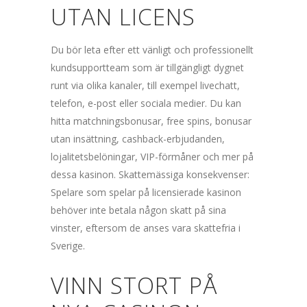
UTAN LICENS
Du bör leta efter ett vänligt och professionellt
kundsupportteam som är tillgängligt dygnet
runt via olika kanaler, till exempel livechatt,
telefon, e-post eller sociala medier. Du kan
hitta matchningsbonusar, free spins, bonusar
utan insättning, cashback-erbjudanden,
lojalitetsbelöningar, VIP-förmåner och mer på
dessa kasinon. Skattemässiga konsekvenser:
Spelare som spelar på licensierade kasinon
behöver inte betala någon skatt på sina
vinster, eftersom de anses vara skattefria i
Sverige.
VINN STORT PÅ