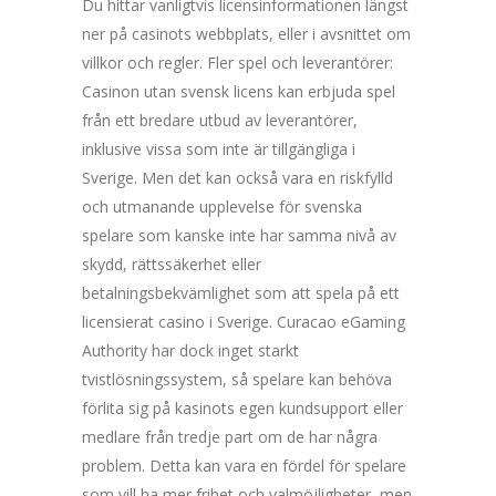
Du hittar vanligtvis licensinformationen längst
ner på casinots webbplats, eller i avsnittet om
villkor och regler. Fler spel och leverantörer:
Casinon utan svensk licens kan erbjuda spel
från ett bredare utbud av leverantörer,
inklusive vissa som inte är tillgängliga i
Sverige. Men det kan också vara en riskfylld
och utmanande upplevelse för svenska
spelare som kanske inte har samma nivå av
skydd, rättssäkerhet eller
betalningsbekvämlighet som att spela på ett
licensierat casino i Sverige. Curacao eGaming
Authority har dock inget starkt
tvistlösningssystem, så spelare kan behöva
förlita sig på kasinots egen kundsupport eller
medlare från tredje part om de har några
problem. Detta kan vara en fördel för spelare
som vill ha mer frihet och valmöjligheter, men