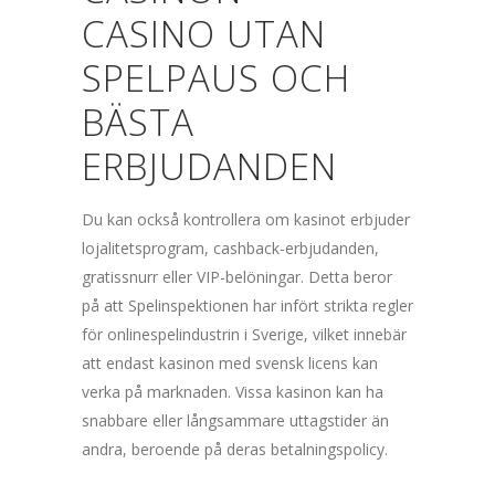
CASINO UTAN
SPELPAUS OCH
BÄSTA
ERBJUDANDEN
Du kan också kontrollera om kasinot erbjuder
lojalitetsprogram, cashback-erbjudanden,
gratissnurr eller VIP-belöningar. Detta beror
på att Spelinspektionen har infört strikta regler
för onlinespelindustrin i Sverige, vilket innebär
att endast kasinon med svensk licens kan
verka på marknaden. Vissa kasinon kan ha
snabbare eller långsammare uttagstider än
andra, beroende på deras betalningspolicy.