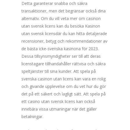
Detta garanterar snabba och säkra
transaktioner, men det begränsar också dina
alternativ. Om du vill veta mer om casinon
utan svensk licens kan du besöka Kasinon
utan svensk licensdär du kan hitta detaljerade
recensioner, betyg och rekommendationer av
de bästa icke-svenska kasinona för 2023.
Dessa tillsynsmyndigheter ser till att deras
licenstagare tillhandahåller rättvisa och säkra
speltjänster till sina kunder. Att spela på
svenska casinon utan licens kan vara en rolig
och givande upplevelse om du vet hur du gör
det på ett säkert och lagligt sätt. Att spela på
ett casino utan svensk licens kan också
innebära vissa utmaningar när det gäller
betalningar.