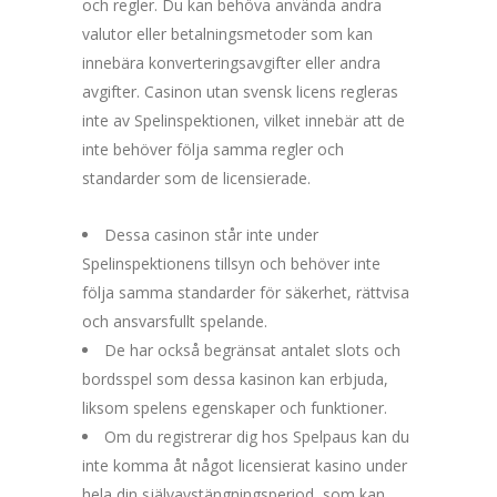
och regler. Du kan behöva använda andra
valutor eller betalningsmetoder som kan
innebära konverteringsavgifter eller andra
avgifter. Casinon utan svensk licens regleras
inte av Spelinspektionen, vilket innebär att de
inte behöver följa samma regler och
standarder som de licensierade.
Dessa casinon står inte under
Spelinspektionens tillsyn och behöver inte
följa samma standarder för säkerhet, rättvisa
och ansvarsfullt spelande.
De har också begränsat antalet slots och
bordsspel som dessa kasinon kan erbjuda,
liksom spelens egenskaper och funktioner.
Om du registrerar dig hos Spelpaus kan du
inte komma åt något licensierat kasino under
hela din självavstängningsperiod, som kan