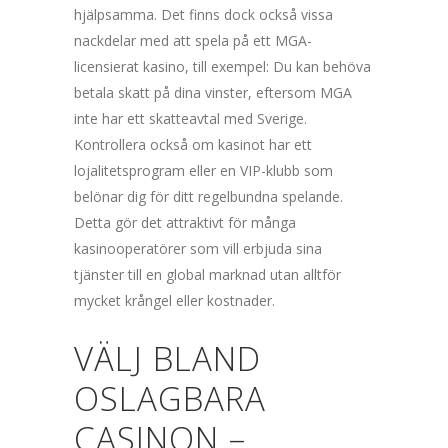
hjälpsamma. Det finns dock också vissa
nackdelar med att spela på ett MGA-
licensierat kasino, till exempel: Du kan behöva
betala skatt på dina vinster, eftersom MGA
inte har ett skatteavtal med Sverige.
Kontrollera också om kasinot har ett
lojalitetsprogram eller en VIP-klubb som
belönar dig för ditt regelbundna spelande.
Detta gör det attraktivt för många
kasinooperatörer som vill erbjuda sina
tjänster till en global marknad utan alltför
mycket krångel eller kostnader.
VÄLJ BLAND
OSLAGBARA
CASINON –