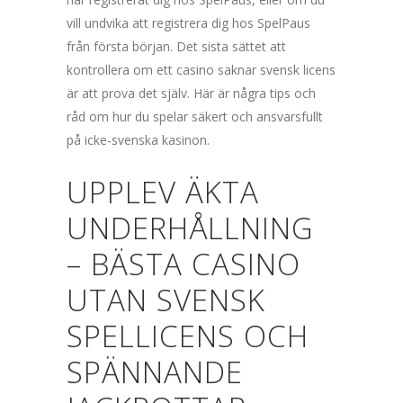
vill undvika att registrera dig hos SpelPaus
från första början. Det sista sättet att
kontrollera om ett casino saknar svensk licens
är att prova det själv. Här är några tips och
råd om hur du spelar säkert och ansvarsfullt
på icke-svenska kasinon.
UPPLEV ÄKTA
UNDERHÅLLNING
– BÄSTA CASINO
UTAN SVENSK
SPELLICENS OCH
SPÄNNANDE