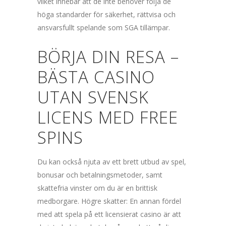
vilket innebär att de inte behöver följa de
höga standarder för säkerhet, rättvisa och
ansvarsfullt spelande som SGA tillämpar.
BÖRJA DIN RESA –
BÄSTA CASINO
UTAN SVENSK
LICENS MED FREE
SPINS
Du kan också njuta av ett brett utbud av spel,
bonusar och betalningsmetoder, samt
skattefria vinster om du är en brittisk
medborgare. Högre skatter: En annan fördel
med att spela på ett licensierat casino är att