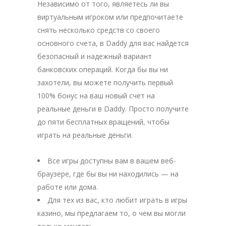
Независимо от того, являетесь ли вы
виртуальным игроком или предпочитаете
снять несколько средств со своего
основного счета, в Daddy для вас найдется
безопасный и надежный вариант
банковских операций. Когда бы вы ни
захотели, вы можете получить первый
100% бонус на ваш новый счет на
реальные деньги в Daddy. Просто получите
до пяти бесплатных вращений, чтобы
играть на реальные деньги.
Все игры доступны вам в вашем веб-
браузере, где бы вы ни находились — на
работе или дома.
Для тех из вас, кто любит играть в игры
казино, мы предлагаем то, о чем вы могли