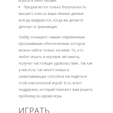
играть в Кено онлайн.
Предлагается только безопасность
высшего класса; ваши личные данные
всегда шифруются, когда вы делаете
депозит и транзакцию.
Daddy оснащено самым современным
программным обеспечением, которое
можно найти только на www. Те, кто
любит играть в игровые автоматы,
получат настоящее удовольствие, так как
у них есть так много новых и
захватывающих способов насладиться
этой классической игрой. Есть агент
поддержки, который поможет вам решить
проблему во время игры.
ИГРАТЬ