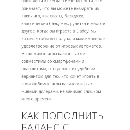
ваши деньги всегда в безопасности. Это
означает, что вы можете выбирать из
таких игр, как слоты, блэкджек,
классический блэкджек, рулетка и многое
другое. Когда вы играете в Daddy, мы
хотим, чтобы вы получали максимальное
удовлетворение от игровых автоматов.
Наши живые игры казино также
совместимы со смартфонами и
планшетами, что делает их удобным
вариантом для тех, кто хочет играть в
свои любимые игры казино и игры с
живыми дилерами, не занимая слишком
много времени.
КАК ПОПОЛНИТЬ
БАЛАНС С