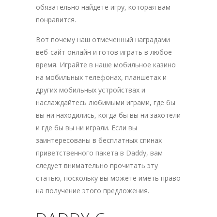
обязательно найдете игру, которая вам
понравится.
Вот почему наш отмеченный наградами
веб-сайт онлайн и готов играть в любое
время. Играйте в наше мобильное казино
на мобильных телефонах, планшетах и
других мобильных устройствах и
наслаждайтесь любимыми играми, где бы
вы ни находились, когда бы вы ни захотели
и где бы вы ни играли. Если вы
заинтересованы в бесплатных спинах
приветственного пакета в Daddy, вам
следует внимательно прочитать эту
статью, поскольку вы можете иметь право
на получение этого предложения.