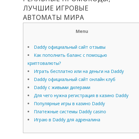
ЛУЧШИЕ ИГРОВЫЕ
АВТОМАТЫ МИРА
Menu
Daddy официальный сайт отзывы
Как пополнить баланс с помощью
криптовалюты?
Играть бесплатно или на деньги на Daddy
Daddy официальный сайт онлайн клуб
Daddy с живыми дилерами
Для чего нужна регистрация в казино Daddy
Популярные игры в казино Daddy
Платежные системы Daddy casino
Играю в Daddy для адреналина