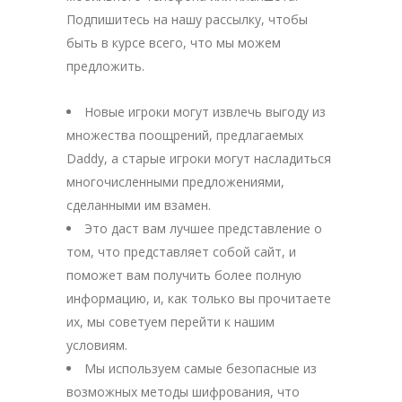
Подпишитесь на нашу рассылку, чтобы
быть в курсе всего, что мы можем
предложить.
Новые игроки могут извлечь выгоду из
множества поощрений, предлагаемых
Daddy, а старые игроки могут насладиться
многочисленными предложениями,
сделанными им взамен.
Это даст вам лучшее представление о
том, что представляет собой сайт, и
поможет вам получить более полную
информацию, и, как только вы прочитаете
их, мы советуем перейти к нашим
условиям.
Мы используем самые безопасные из
возможных методы шифрования, что