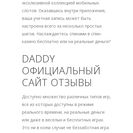
эксклюзивной коллекцией мобильных
слотов. Оказавшись внутри приложения,
ваша учетная запись может быть
настроена всего за несколько простых
шагов. Наслаждаетесь спинами в спин-
казино бесплатно или на реальные деньги?
DADDY
ОФИЦИАЛЬНЫЙ
САЙТ ОТЗЫВЫ
Доступно множество различных типов игр,
все из которых доступны в режиме
реального времени, на реальные деньги
или даже в веселых и бесплатных играх.
Это ни в коем случае не беззаботная игра