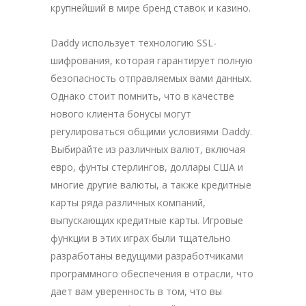
крупнейший в мире бренд ставок и казино.
Daddy использует технологию SSL-
шифрования, которая гарантирует полную
безопасность отправляемых вами данных.
Однако стоит помнить, что в качестве
нового клиента бонусы могут
регулироваться общими условиями Daddy.
Выбирайте из различных валют, включая
евро, фунты стерлингов, доллары США и
многие другие валюты, а также кредитные
карты ряда различных компаний,
выпускающих кредитные карты. Игровые
функции в этих играх были тщательно
разработаны ведущими разработчиками
программного обеспечения в отрасли, что
дает вам уверенность в том, что вы