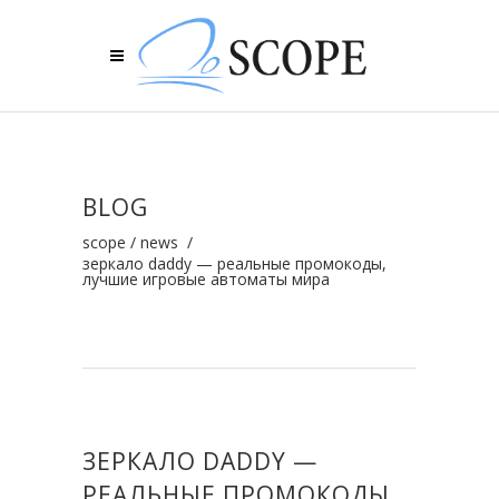
BLOG
scope
/
news
/
зеркало daddy — реальные промокоды,
лучшие игровые автоматы мира
ЗЕРКАЛО DADDY —
РЕАЛЬНЫЕ ПРОМОКОДЫ,