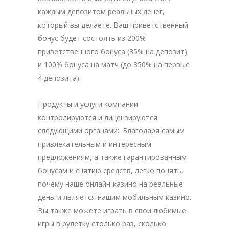
каждым депозитом реальных денег,
который вы делаете. Ваш приветственный
бонус будет состоять из 200%
приветственного бонуса (35% на депозит)
и 100% бонуса на матч (до 350% на первые
4 депозита).
Продукты и услуги компании
контролируются и лицензируются
следующими органами:. Благодаря самым
привлекательным и интересным
предложениям, а также гарантированным
бонусам и снятию средств, легко понять,
почему наше онлайн-казино на реальные
деньги является нашим мобильным казино.
Вы также можете играть в свои любимые
игры в рулетку столько раз, сколько