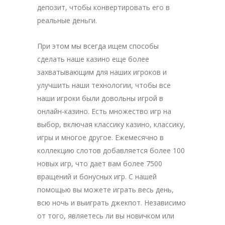
депозит, чтобы конвертировать его в
реальные деньги.
При этом мы всегда ищем способы
сделать наше казино еще более
захватывающим для наших игроков и
улучшить наши технологии, чтобы все
наши игроки были довольны игрой в
онлайн-казино. Есть множество игр на
выбор, включая классику казино, классику,
игры и многое другое. Ежемесячно в
коллекцию слотов добавляется более 100
новых игр, что дает вам более 7500
вращений и бонусных игр. С нашей
помощью вы можете играть весь день,
всю ночь и выиграть джекпот. Независимо
от того, являетесь ли вы новичком или