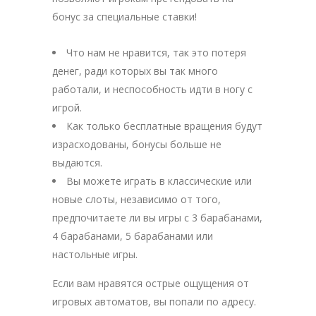
бонус за специальные ставки!
Что нам не нравится, так это потеря
денег, ради которых вы так много
работали, и неспособность идти в ногу с
игрой.
Как только бесплатные вращения будут
израсходованы, бонусы больше не
выдаются.
Вы можете играть в классические или
новые слоты, независимо от того,
предпочитаете ли вы игры с 3 барабанами,
4 барабанами, 5 барабанами или
настольные игры.
Если вам нравятся острые ощущения от
игровых автоматов, вы попали по адресу.