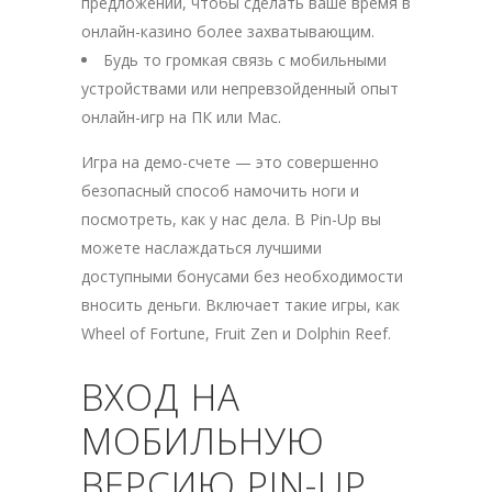
предложений, чтобы сделать ваше время в
онлайн-казино более захватывающим.
Будь то громкая связь с мобильными
устройствами или непревзойденный опыт
онлайн-игр на ПК или Mac.
Игра на демо-счете — это совершенно
безопасный способ намочить ноги и
посмотреть, как у нас дела. В Pin-Up вы
можете наслаждаться лучшими
доступными бонусами без необходимости
вносить деньги. Включает такие игры, как
Wheel of Fortune, Fruit Zen и Dolphin Reef.
ВХОД НА
МОБИЛЬНУЮ
ВЕРСИЮ PIN-UP