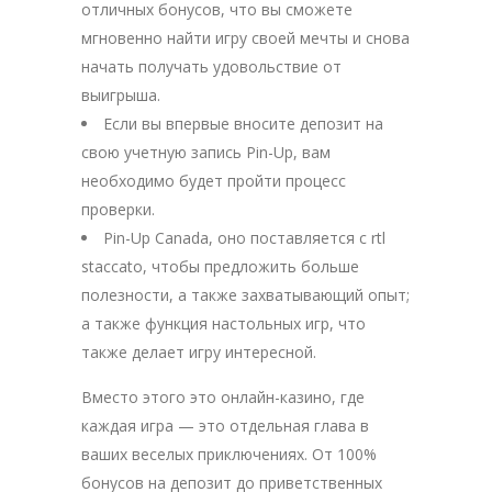
отличных бонусов, что вы сможете
мгновенно найти игру своей мечты и снова
начать получать удовольствие от
выигрыша.
Если вы впервые вносите депозит на
свою учетную запись Pin-Up, вам
необходимо будет пройти процесс
проверки.
Pin-Up Canada, оно поставляется с rtl
staccato, чтобы предложить больше
полезности, а также захватывающий опыт;
а также функция настольных игр, что
также делает игру интересной.
Вместо этого это онлайн-казино, где
каждая игра — это отдельная глава в
ваших веселых приключениях. От 100%
бонусов на депозит до приветственных