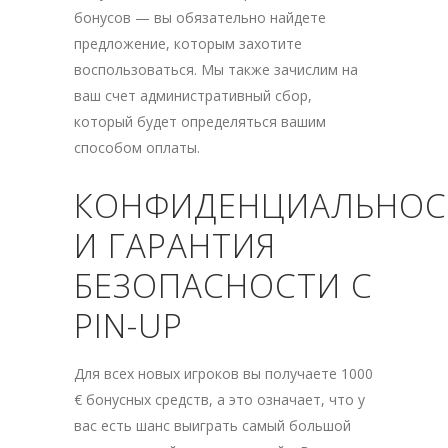
бонусов — вы обязательно найдете
предложение, которым захотите
воспользоваться. Мы также зачислим на
ваш счет административный сбор,
который будет определяться вашим
способом оплаты.
КОНФИДЕНЦИАЛЬНОС
И ГАРАНТИЯ
БЕЗОПАСНОСТИ С
PIN-UP
Для всех новых игроков вы получаете 1000
€ бонусных средств, а это означает, что у
вас есть шанс выиграть самый большой