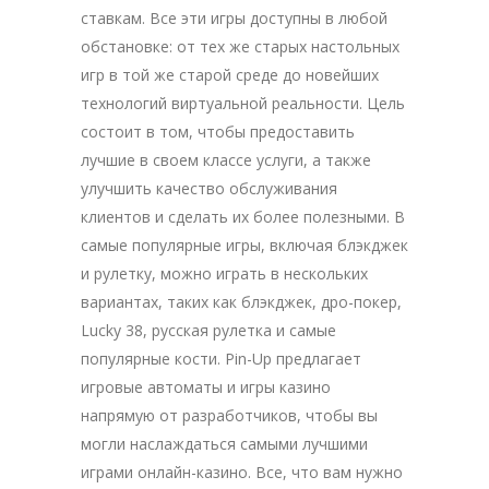
ставкам. Все эти игры доступны в любой
обстановке: от тех же старых настольных
игр в той же старой среде до новейших
технологий виртуальной реальности. Цель
состоит в том, чтобы предоставить
лучшие в своем классе услуги, а также
улучшить качество обслуживания
клиентов и сделать их более полезными. В
самые популярные игры, включая блэкджек
и рулетку, можно играть в нескольких
вариантах, таких как блэкджек, дро-покер,
Lucky 38, русская рулетка и самые
популярные кости. Pin-Up предлагает
игровые автоматы и игры казино
напрямую от разработчиков, чтобы вы
могли наслаждаться самыми лучшими
играми онлайн-казино. Все, что вам нужно