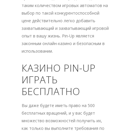
таким количеством игровых автоматов на
выбор по такой конкурентоспособной
цене действительно легко добавить
захватывающий и захватывающий игровой
опыт в вашу жизнь. Pin-Up является
законным онлайн-казино и безопасным в
использовании.
КАЗИНО PIN-UP
ИГРАТЬ
БЕСПЛАТНО
Вы даже будете иметь право на 500
бесплатных вращений, и у вас будет
множество возможностей получить их,
как только вы выполните требования по