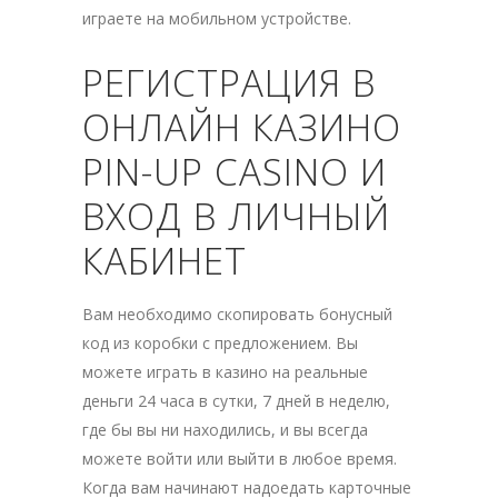
играете на мобильном устройстве.
РЕГИСТРАЦИЯ В
ОНЛАЙН КАЗИНО
PIN-UP CASINO И
ВХОД В ЛИЧНЫЙ
КАБИНЕТ
Вам необходимо скопировать бонусный
код из коробки с предложением. Вы
можете играть в казино на реальные
деньги 24 часа в сутки, 7 дней в неделю,
где бы вы ни находились, и вы всегда
можете войти или выйти в любое время.
Когда вам начинают надоедать карточные