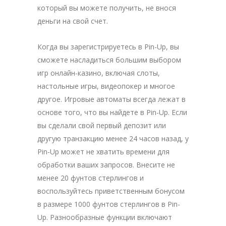
который вы можете получить, не внося
деньги на свой счет.
Когда вы зарегистрируетесь в Pin-Up, вы
сможете насладиться большим выбором
игр онлайн-казино, включая слоты,
настольные игры, видеопокер и многое
другое. Игровые автоматы всегда лежат в
основе того, что вы найдете в Pin-Up. Если
вы сделали свой первый депозит или
другую транзакцию менее 24 часов назад, у
Pin-Up может не хватить времени для
обработки ваших запросов. Внесите не
менее 20 фунтов стерлингов и
воспользуйтесь приветственным бонусом
в размере 1000 фунтов стерлингов в Pin-
Up. Разнообразные функции включают