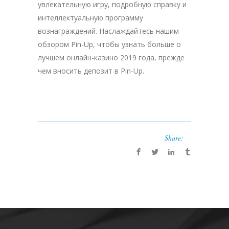
увлекательную игру, подробную справку и
интеллектуальную программу
вознаграждений. Наслаждайтесь нашим
обзором Pin-Up, чтобы узнать больше о
лучшем онлайн-казино 2019 года, прежде
чем вносить депозит в Pin-Up.
Share: