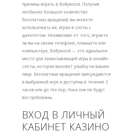
причины играть в Bollywood. Получив
необычно большое количество
бесплатных вращений; вы можете
использовать их, играя в слоты с
джекпотом. Независимо от того, играете
ли вы на своем телефоне, планшете или
компьютере, Bollywood — это идеальное
место для захватывающей игры в онлайн-
слоты, которая вызовет улыбку на вашем
лице. Бесплатные вращения присуждаются
в выбранной игре и доступны в течение 2
часов или до тех пор, пока они не будут
востребованы.
ВХОД В ЛИЧНЫЙ
КАБИНЕТ КАЗИНО