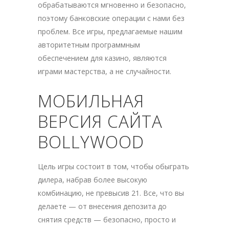
обрабатываются мгновенно и безопасно,
поэтому банковские операции с нами без
проблем. Все игры, предлагаемые нашим
авторитетным программным
обеспечением для казино, являются
играми мастерства, а не случайности.
МОБИЛЬНАЯ
ВЕРСИЯ САЙТА
BOLLYWOOD
Цель игры состоит в том, чтобы обыграть
дилера, набрав более высокую
комбинацию, не превысив 21. Все, что вы
делаете — от внесения депозита до
снятия средств — безопасно, просто и