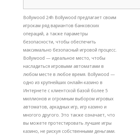
Bollywood 24h Bollywood предлагает своим
игрокам ряд вариантов банковских
операций, а также параметры
безопасности, чтобы обеспечить
максимально безопасный игровой процесс.
Bollywood — идеальное место, чтобы
насладиться игровыми автоматами в
любом месте в любое время. Bollywood —
одно из крупнейших онлайн-казино в
Интернете с клиентской базой более 5
миллионов и огромным выбором игровых
автоматов, аркадных игр, игр казино и
многого другого. Это также означает, что
вы можете протестировать лучшие игры
казино, не рискуя собственными деньгами.