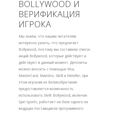
BOLLYWOOD И
ВЕРИФИКАЦИЯ
ИГРОКА
Мы знаем, что нашим читателям
интересно узнать, что предлагает
Bollywood, поэтому мы составили список
акций Bollywood, которые действуют и
действуют в данный момент. Депозиты
можно вносить с помощью Visa,
MasterCard, Maestro, Skrill и Neteller, при
этом игрокам из Великобритании
предоставляется возможность
использовать Skrill. Bollywood, включая
Spin Sports, работает на базе одного из
ведущих поставщиков программного