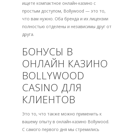
ищете компактное онлайн-казино с
простым доступом, Bollywood — это то,
что вам нужно. Оба бренда и их лицензии
полностью отделены и независимы друг от
друга.
БОНУСЫ В
ОНЛАЙН КАЗИНО
BOLLYWOOD
CASINO ДЛЯ
КЛИЕНТОВ
Это то, что также можно применить к
вашему опыту в онлайн-казино Bollywood.
С самого первого дня мы стремились