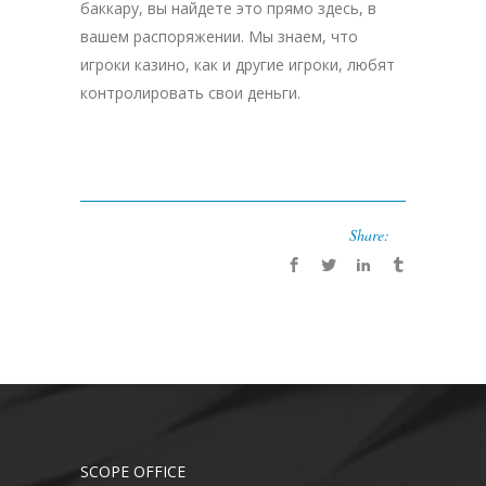
баккару, вы найдете это прямо здесь, в
вашем распоряжении. Мы знаем, что
игроки казино, как и другие игроки, любят
контролировать свои деньги.
Share:
SCOPE OFFICE