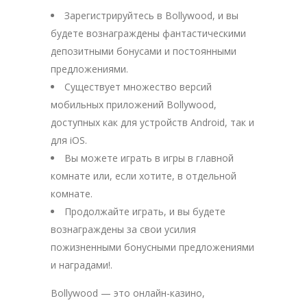
Зарегистрируйтесь в Bollywood, и вы
будете вознаграждены фантастическими
депозитными бонусами и постоянными
предложениями.
Существует множество версий
мобильных приложений Bollywood,
доступных как для устройств Android, так и
для iOS.
Вы можете играть в игры в главной
комнате или, если хотите, в отдельной
комнате.
Продолжайте играть, и вы будете
вознаграждены за свои усилия
пожизненными бонусными предложениями
и наградами!.
Bollywood — это онлайн-казино,