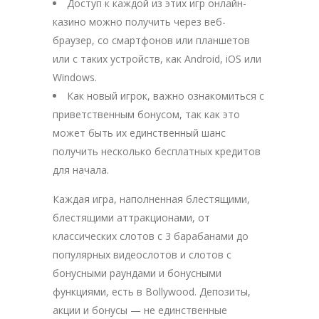
Доступ к каждой из этих игр онлайн-
казино можно получить через веб-
браузер, со смартфонов или планшетов
или с таких устройств, как Android, iOS или
Windows.
Как новый игрок, важно ознакомиться с
приветственным бонусом, так как это
может быть их единственный шанс
получить несколько бесплатных кредитов
для начала.
Каждая игра, наполненная блестящими,
блестящими аттракционами, от
классических слотов с 3 барабанами до
популярных видеослотов и слотов с
бонусными раундами и бонусными
функциями, есть в Bollywood. Депозиты,
акции и бонусы — не единственные