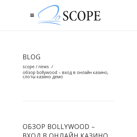
BLOG
scope
/
news
/
обзор bollywood – вход в онлайн казино,
слоты казино демо
ОБЗОР BOLLYWOOD –
ВХОД В ОНЛАЙН КАЗИНО,