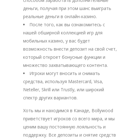
способом заработать дополнительные
деньги, получая при этом шанс выиграть
реальные деньги в онлайн-казино.
После того, как вы ознакомитесь с
нашей обширной коллекцией игр для
мобильных казино, у вас будет
возможность внести депозит на свой счет,
который откроет бонусные функции и
множество захватывающего контента.
Игроки могут вносить и снимать
средства, используя Mastercard, Visa,
Neteller, Skrill или Trustly, или широкий
спектр других вариантов.
Хоть мы и находимся в Канаде, Bollywood
приветствует игроков со всего мира, и мы
ценим вашу постоянную лояльность и
поддержку. Все депозиты и снятие средств