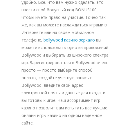
удобно. Все, что вам нужно сделать, это
ввести свой бонусный код BONUS100,
чтобы иметь право на участие. Точно так
же, как вы можете наслаждаться играми в
Интернете или на своем мобильном
телефоне,
bollywood казино зеркало
вы
можете использовать одно из приложений
Bollywood и выбирать из широкого спектра
игр. Зарегистрироваться в Bollywood очень
просто — просто выберите способ
оплаты, создайте учетную запись в
Bollywood, введите свой адрес
электронной почты и данные для входа, и
вы готовы к игре. Наш ассортимент игр
казино позволит вам испытать все лучшие
онлайн-игры казино на одном надежном
сайте.