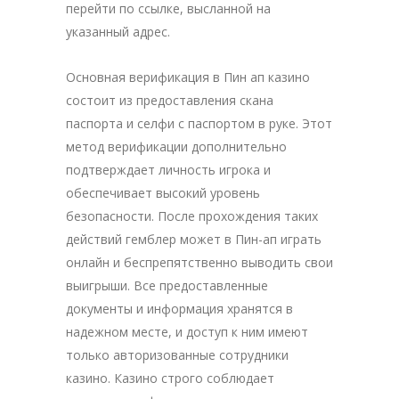
перейти по ссылке, высланной на
указанный адрес.
Основная верификация в Пин ап казино
состоит из предоставления скана
паспорта и селфи с паспортом в руке. Этот
метод верификации дополнительно
подтверждает личность игрока и
обеспечивает высокий уровень
безопасности. После прохождения таких
действий гемблер может в Пин-ап играть
онлайн и беспрепятственно выводить свои
выигрыши. Все предоставленные
документы и информация хранятся в
надежном месте, и доступ к ним имеют
только авторизованные сотрудники
казино. Казино строго соблюдает