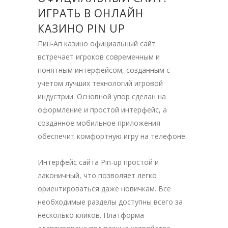
ИГРАТЬ В ОНЛАЙН
КАЗИНО PIN UP
Пин-Ап казино официальный сайт
встречает игроков современным и
понятным интерфейсом, созданным с
учетом лучших технологий игровой
индустрии. Основной упор сделан на
оформление и простой интерфейс, а
созданное мобильное приложения
обеспечит комфортную игру на телефоне.
Интерфейс сайта Pin-up простой и
лаконичный, что позволяет легко
ориентироваться даже новичкам. Все
необходимые разделы доступны всего за
несколько кликов. Платформа