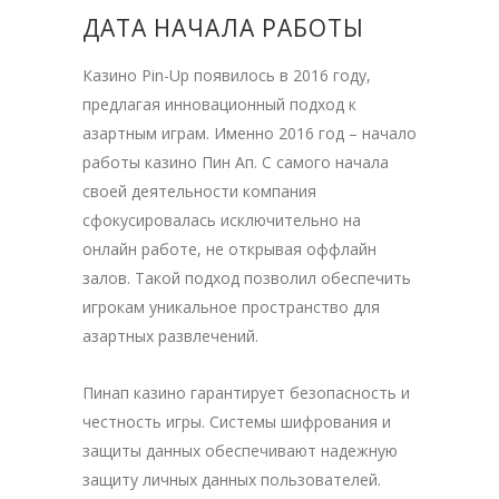
ДАТА НАЧАЛА РАБОТЫ
Казино Pin-Up появилось в 2016 году,
предлагая инновационный подход к
азартным играм. Именно 2016 год – начало
работы казино Пин Ап. С самого начала
своей деятельности компания
сфокусировалась исключительно на
онлайн работе, не открывая оффлайн
залов. Такой подход позволил обеспечить
игрокам уникальное пространство для
азартных развлечений.
Пинап казино гарантирует безопасность и
честность игры. Системы шифрования и
защиты данных обеспечивают надежную
защиту личных данных пользователей.