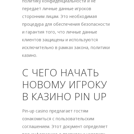
политику конфиденциальности и не
передает личные данные игроков
сторонним лицам. Это необходимая
процедура для обеспечения безопасности
и гарантия того, что личные данные
клиентов защищены и используются
исключительно в рамках закона, политики
казино.
С ЧЕГО НАЧАТЬ
НОВОМУ ИГРОКУ
В КАЗИНО PIN UP
Pin-up casino предлагает гостям
ознакомиться с пользовательским
соглашением. Этот документ определяет