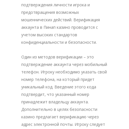
подтверждения личности игрока и
предотвращения возможных
мошеннических действий. Верификация
аккаунта в Пинап казино проводится с
учетом высоких стандартов
конфиденциальности и безопасности.
Один из методов верификации – это
подтверждение аккаунта через мобильный
телефон. Игроку необходимо указать свой
номер телефона, на который придет
уникальный код. Введение этого кода
подтвердит, что указанный номер
принадлежит владельцу аккаунта.
Дополнительно в целях безопасности
казино предлагает верификацию через
адрес электронной почты. Игроку следует