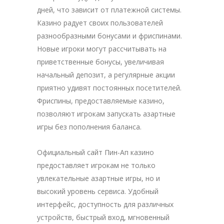
дней, что зависит от платежной системы.
Казино радует своих пользователей
разнообразными бонусами и фриспинами.
Новые игроки могут рассчитывать на
приветственные бонусы, увеличивая
начальный депозит, а регулярные акции
приятно удивят постоянных посетителей.
Фриспины, предоставляемые казино,
позволяют игрокам запускать азартные
игры без пополнения баланса.
Официальный сайт Пин-Ап казино
предоставляет игрокам не только
увлекательные азартные игры, но и
высокий уровень сервиса. Удобный
интерфейс, доступность для различных
устройств, быстрый вход, мгновенный