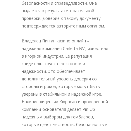
безопасности и справедливости. Она
выдается в результате тщательной
проверки. Доверие к такому документу
подтверждается авторитетным органом.
Владелец Пин ап казино онлайн –
надежная компания Carletta NV., известная
в игорной индустрии. Ее репутация
свидетельствует о честности и
надежности. Это обеспечивает
дополнительный уровень доверия со
стороны игроков, которые могут быть
уверены в стабильной и надежной игре.
Наличие лицензии Кюрасао и проверенной
компании-основателя делает Pin-Up
надежным выбором для гемблеров,
которые ценят честность, безопасность и