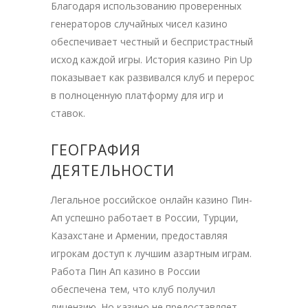
Благодаря использованию проверенных
генераторов случайных чисел казино
обеспечивает честный и беспристрастный
исход каждой игры. История казино Pin Up
показывает как развивался клуб и перерос
в полноценную платформу для игр и
ставок.
ГЕОГРАФИЯ
ДЕЯТЕЛЬНОСТИ
Легальное российское онлайн казино Пин-
Ап успешно работает в России, Турции,
Казахстане и Армении, предоставляя
игрокам доступ к лучшим азартным играм.
Работа Пин Ап казино в России
обеспечена тем, что клуб получил
лицензию. Но казино не предоставляет