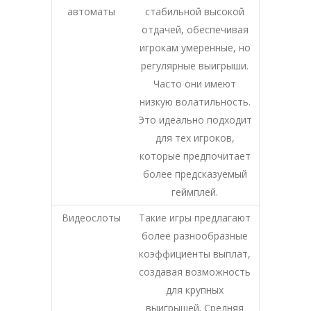
автоматы
стабильной высокой
отдачей, обеспечивая
игрокам умеренные, но
регулярные выигрыши.
Часто они имеют
низкую волатильность.
Это идеально подходит
для тех игроков,
которые предпочитает
более предсказуемый
геймплей.
Видеослоты
Такие игры предлагают
более разнообразные
коэффициенты выплат,
создавая возможность
для крупных
выигрышей. Средняя