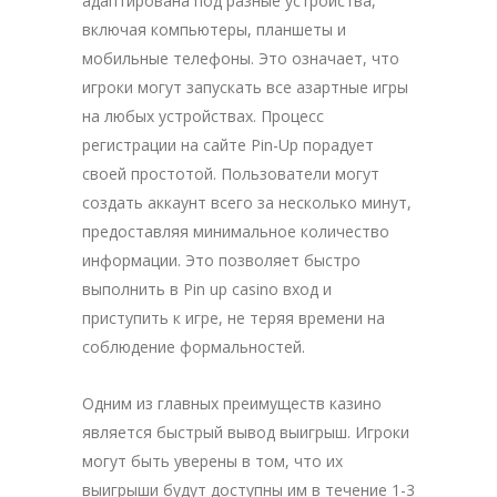
адаптирована под разные устройства,
включая компьютеры, планшеты и
мобильные телефоны. Это означает, что
игроки могут запускать все азартные игры
на любых устройствах. Процесс
регистрации на сайте Pin-Up порадует
своей простотой. Пользователи могут
создать аккаунт всего за несколько минут,
предоставляя минимальное количество
информации. Это позволяет быстро
выполнить в Pin up casino вход и
приступить к игре, не теряя времени на
соблюдение формальностей.
Одним из главных преимуществ казино
является быстрый вывод выигрыш. Игроки
могут быть уверены в том, что их
выигрыши будут доступны им в течение 1-3