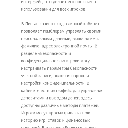
интерфейс, что делает его простым в
использовании для всех игроков.
В Пин-ап казино вход в личный кабинет
позволяет гемблерам управлять своими
персональными данными, включая имя,
фамилию, адрес электронной почты. В
разделе «Безопасность и
конфиденциальность» игроки могут
настраивать параметры безопасности
учетной записи, включая пароль и
настройки конфиденциальности. В
кабинете есть интерфейс для управления
депозитами и выводом денег, здесь
доступны различные методы платежей.
Игроки могут просматривать свою
историю игр, ставок и финансовых
операций. В разделе «Бонусы и акции»