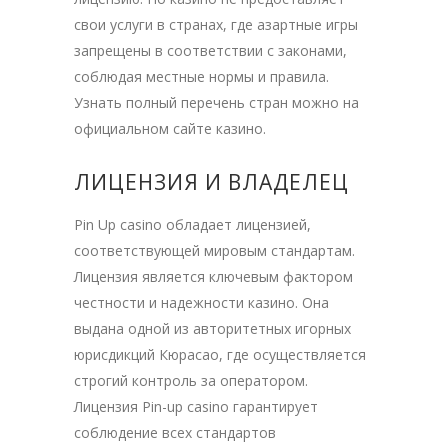
свои услуги в странах, где азартные игры
запрещены в соответствии с законами,
соблюдая местные нормы и правила.
Узнать полный перечень стран можно на
официальном сайте казино.
ЛИЦЕНЗИЯ И ВЛАДЕЛЕЦ
Pin Up casino обладает лицензией,
соответствующей мировым стандартам.
Лицензия является ключевым фактором
честности и надежности казино. Она
выдана одной из авторитетных игорных
юрисдикций Кюрасао, где осуществляется
строгий контроль за оператором.
Лицензия Pin-up casino гарантирует
соблюдение всех стандартов