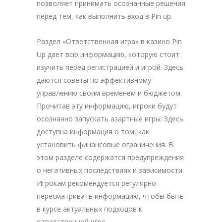
позволяет принимать осознанные решения
перед тем, как выполнить вход в Pin up.
Раздел «Ответственная игра» в казино Pin
Up дает всю информацию, которую стоит
изучить перед регистрацией и игрой. Здесь
даются советы по эффективному
управлению своим временем и бюджетом.
Прочитав эту информацию, игроки будут
осознанно запускать азартные игры. Здесь
доступна информация о том, как
установить финансовые ограничения. В
этом разделе содержатся предупреждения
о негативных последствиях и зависимости.
Игрокам рекомендуется регулярно
пересматривать информацию, чтобы быть
в курсе актуальных подходов к
ответственной игре.