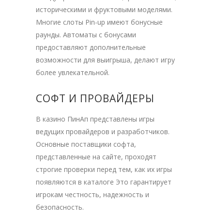
историческими и фруктовыми моделями.
Многие слоты Pin-up имеют бонусные
раунды. Автоматы с бонусами
предоставляют дополнительные
возможности для выигрыша, делают игру
более увлекательной.
СОФТ И ПРОВАЙДЕРЫ
В казино ПинАп представлены игры
ведущих провайдеров и разработчиков.
Основные поставщики софта,
представленные на сайте, проходят
строгие проверки перед тем, как их игры
появляются в каталоге Это гарантирует
игрокам честность, надежность и
безопасность.