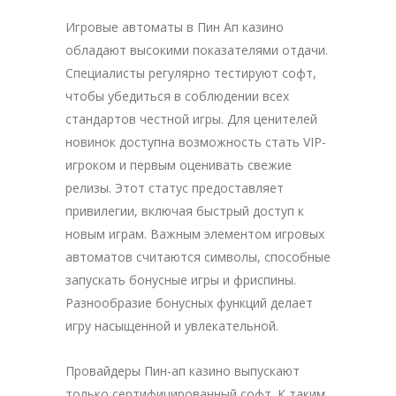
Игровые автоматы в Пин Ап казино
обладают высокими показателями отдачи.
Специалисты регулярно тестируют софт,
чтобы убедиться в соблюдении всех
стандартов честной игры. Для ценителей
новинок доступна возможность стать VIP-
игроком и первым оценивать свежие
релизы. Этот статус предоставляет
привилегии, включая быстрый доступ к
новым играм. Важным элементом игровых
автоматов считаются символы, способные
запускать бонусные игры и фриспины.
Разнообразие бонусных функций делает
игру насыщенной и увлекательной.
Провайдеры Пин-ап казино выпускают
только сертифицированный софт. К таким