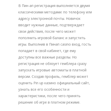
В Пин-ап регистрация выполняется двумя
классическими методами: по телефону или
адресу электронной почты. Новичок
вводит нужные данные, подтверждает
свои действия, после чего может
пополнить игровой баланс и запустить
игры. Выполнив в Пинап casino вход, гость
попадает в свой кабинет, где ему
доступны все важные разделы. Но
регистрация не обязует гемблера сразу
запускать игровые автоматы в платной
версии. Создав профиль, гемблер может
оценить Pin up казино официальный сайт,
узнать все его особенности и
характеристики, после чего принять
решение об игре в платном режиме.