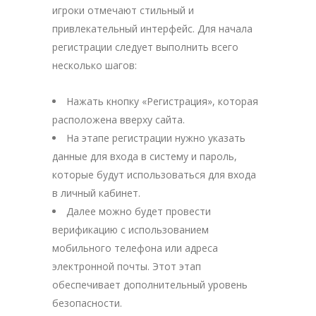
игроки отмечают стильный и
привлекательный интерфейс. Для начала
регистрации следует выполнить всего
несколько шагов:
Нажать кнопку «Регистрация», которая
расположена вверху сайта.
На этапе регистрации нужно указать
данные для входа в систему и пароль,
которые будут использоваться для входа
в личный кабинет.
Далее можно будет провести
верификацию с использованием
мобильного телефона или адреса
электронной почты. Этот этап
обеспечивает дополнительный уровень
безопасности.