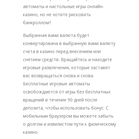
автоматы и настольные игры онлайн-
казино, но не хотите рисковать
банкроллом?
Выбранная вами валюта будет
конвертирована в выбранную вами валюту
счета в казино перед внесением или
снятием средств. Вращайтесь и находите
игровые развлечения, которые заставят
вас возвращаться снова и снова.
Бесплатные игровые автоматы
освобождаются от игры без бесплатных
вращений в течение 90 дней после
депозита, чтобы использовать бонус. С
мобильным браузером вы можете забыть
о долгом и извилистом пути к физическому
казино.