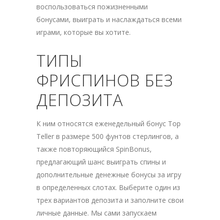
воспользоваться пожизненными
бонусами, выиграть и наслаждаться всеми
играми, которые вы хотите.
ТИПЫ
ФРИСПИНОВ БЕЗ
ДЕПОЗИТА
К ним относятся еженедельный бонус Top
Teller в размере 500 фунтов стерлингов, а
также повторяющийся SpinBonus,
предлагающий шанс выиграть спины и
дополнительные денежные бонусы за игру
в определенных слотах. Выберите один из
трех вариантов депозита и заполните свои
личные данные. Мы сами запускаем