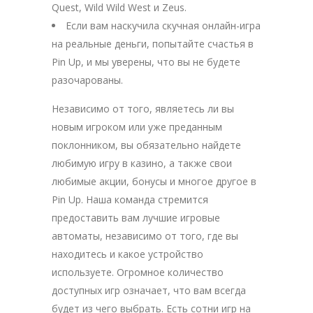
Quest, Wild Wild West и Zeus.
Если вам наскучила скучная онлайн-игра
на реальные деньги, попытайте счастья в
Pin Up, и мы уверены, что вы не будете
разочарованы.
Независимо от того, являетесь ли вы
новым игроком или уже преданным
поклонником, вы обязательно найдете
любимую игру в казино, а также свои
любимые акции, бонусы и многое другое в
Pin Up. Наша команда стремится
предоставить вам лучшие игровые
автоматы, независимо от того, где вы
находитесь и какое устройство
используете. Огромное количество
доступных игр означает, что вам всегда
будет из чего выбрать. Есть сотни игр на