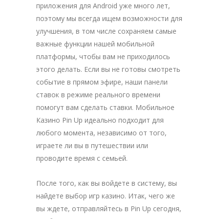
приложения для Android уже много лет,
поэтому мы всегда ищем возможности для
улучшения, в том числе сохраняем самые
важные функции нашей мобильной
платформы, чтобы вам не приходилось
этого делать. Если вы не готовы смотреть
событие в прямом эфире, наши панели
ставок в режиме реального времени
помогут вам сделать ставки. Мобильное
Казино Pin Up идеально подходит для
любого момента, независимо от того,
играете ли вы в путешествии или
проводите время с семьей.
После того, как вы войдете в систему, вы
найдете выбор игр казино. Итак, чего же
вы ждете, отправляйтесь в Pin Up сегодня,