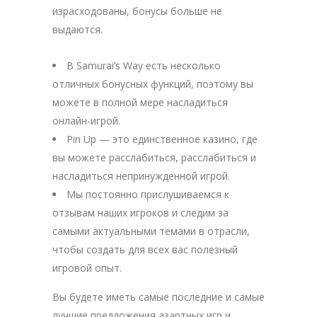
израсходованы, бонусы больше не
выдаются.
В Samurai’s Way есть несколько
отличных бонусных функций, поэтому вы
можете в полной мере насладиться
онлайн-игрой.
Pin Up — это единственное казино, где
вы можете расслабиться, расслабиться и
насладиться непринужденной игрой.
Мы постоянно прислушиваемся к
отзывам наших игроков и следим за
самыми актуальными темами в отрасли,
чтобы создать для всех вас полезный
игровой опыт.
Вы будете иметь самые последние и самые
лучшие предложения азартных игр и