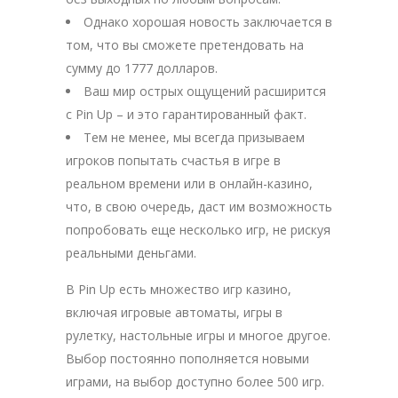
Однако хорошая новость заключается в
том, что вы сможете претендовать на
сумму до 1777 долларов.
Ваш мир острых ощущений расширится
с Pin Up – и это гарантированный факт.
Тем не менее, мы всегда призываем
игроков попытать счастья в игре в
реальном времени или в онлайн-казино,
что, в свою очередь, даст им возможность
попробовать еще несколько игр, не рискуя
реальными деньгами.
В Pin Up есть множество игр казино,
включая игровые автоматы, игры в
рулетку, настольные игры и многое другое.
Выбор постоянно пополняется новыми
играми, на выбор доступно более 500 игр.