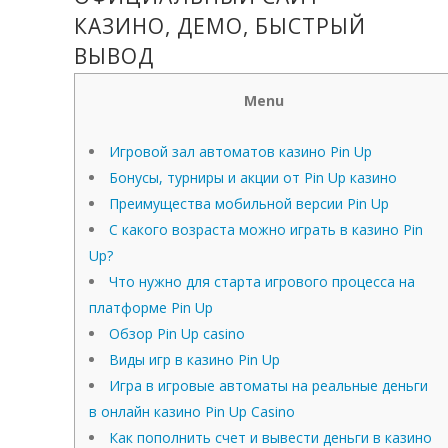
КАЗИНО, ДЕМО, БЫСТРЫЙ
ВЫВОД
Menu
Игровой зал автоматов казино Pin Up
Бонусы, турниры и акции от Pin Up казино
Преимущества мобильной версии Pin Up
С какого возраста можно играть в казино Pin
Up?
Что нужно для старта игрового процесса на
платформе Pin Up
Обзор Pin Up casino
Виды игр в казино Pin Up
Игра в игровые автоматы на реальные деньги
в онлайн казино Pin Up Casino
Как пополнить счет и вывести деньги в казино