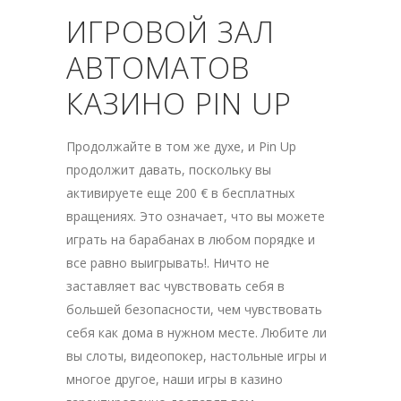
ИГРОВОЙ ЗАЛ
АВТОМАТОВ
КАЗИНО PIN UP
Продолжайте в том же духе, и Pin Up
продолжит давать, поскольку вы
активируете еще 200 € в бесплатных
вращениях. Это означает, что вы можете
играть на барабанах в любом порядке и
все равно выигрывать!. Ничто не
заставляет вас чувствовать себя в
большей безопасности, чем чувствовать
себя как дома в нужном месте. Любите ли
вы слоты, видеопокер, настольные игры и
многое другое, наши игры в казино