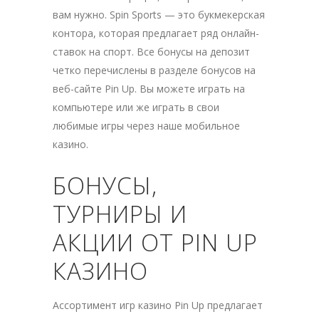
вам нужно. Spin Sports — это букмекерская
контора, которая предлагает ряд онлайн-
ставок на спорт. Все бонусы на депозит
четко перечислены в разделе бонусов на
веб-сайте Pin Up. Вы можете играть на
компьютере или же играть в свои
любимые игры через наше мобильное
казино.
БОНУСЫ,
ТУРНИРЫ И
АКЦИИ ОТ PIN UP
КАЗИНО
Ассортимент игр казино Pin Up предлагает