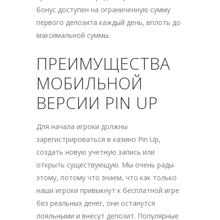
бонус доступен на ограниченную сумму
первого депозита каждый день, вплоть до
максимальной суммы.
ПРЕИМУЩЕСТВА
МОБИЛЬНОЙ
ВЕРСИИ PIN UP
Для начала игроки должны
зарегистрироваться в казино Pin Up,
создать новую учетную запись или
открыть существующую. Мы очень рады
этому, потому что знаем, что как только
наши игроки привыкнут к бесплатной игре
без реальных денег, они останутся
лояльными и внесут депозит. Популярные