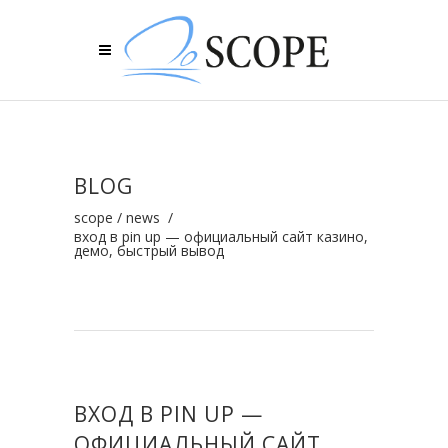
BLOG
scope
/
news
/
вход в pin up — официальный сайт казино,
демо, быстрый вывод
ВХОД В PIN UP —
ОФИЦИАЛЬНЫЙ САЙТ