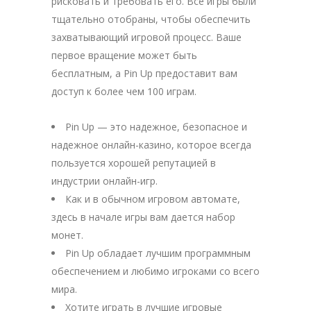
рисковать и требовать его. Все игры были
тщательно отобраны, чтобы обеспечить
захватывающий игровой процесс. Ваше
первое вращение может быть
бесплатным, а Pin Up предоставит вам
доступ к более чем 100 играм.
Pin Up — это надежное, безопасное и
надежное онлайн-казино, которое всегда
пользуется хорошей репутацией в
индустрии онлайн-игр.
Как и в обычном игровом автомате,
здесь в начале игры вам дается набор
монет.
Pin Up обладает лучшим программным
обеспечением и любимо игроками со всего
мира.
Хотите играть в лучшие игровые