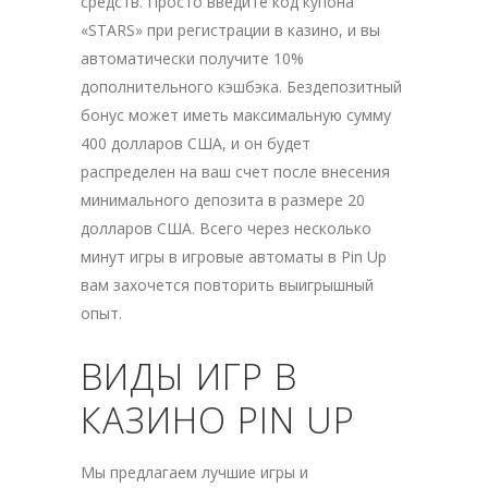
средств. Просто введите код купона
«STARS» при регистрации в казино, и вы
автоматически получите 10%
дополнительного кэшбэка. Бездепозитный
бонус может иметь максимальную сумму
400 долларов США, и он будет
распределен на ваш счет после внесения
минимального депозита в размере 20
долларов США. Всего через несколько
минут игры в игровые автоматы в Pin Up
вам захочется повторить выигрышный
опыт.
ВИДЫ ИГР В
КАЗИНО PIN UP
Мы предлагаем лучшие игры и