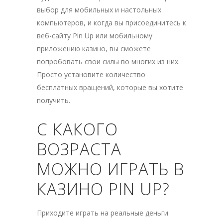
выбор для мобильных и настольных
компьютеров, и когда вы присоединитесь к
веб-сайту Pin Up или мобильному
приложению казино, вы сможете
попробовать свои силы во многих из них.
Просто установите количество
бесплатных вращений, которые вы хотите
получить.
С КАКОГО
ВОЗРАСТА
МОЖНО ИГРАТЬ В
КАЗИНО PIN UP?
Приходите играть на реальные деньги