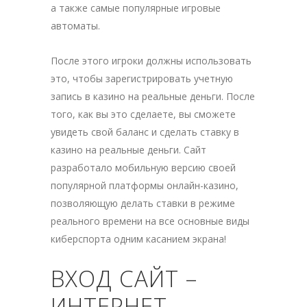
а также самые популярные игровые
автоматы.
После этого игроки должны использовать
это, чтобы зарегистрировать учетную
запись в казино на реальные деньги. После
того, как вы это сделаете, вы сможете
увидеть свой баланс и сделать ставку в
казино на реальные деньги. Сайт
разработало мобильную версию своей
популярной платформы онлайн-казино,
позволяющую делать ставки в режиме
реального времени на все основные виды
киберспорта одним касанием экрана!
ВХОД САЙТ –
ИНТЕРНЕТ