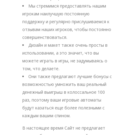
Мы стремимся предоставлять нашим
игрокам наилучшую постоянную
поддержку и регулярно прислушиваемся к
отзывам наших игроков, чтобы постоянно
совершенствоваться.
Дизайн и макет также очень просты в
использовании, а это значит, что вы
можете играть в игры, не задумываясь о
том, что делаете.
Они также предлагают лучшие бонусы с
возможностью умножить ваш реальный
денежный выигрыш в колоссальное 100
раз, поэтому ваши игровые автоматы
будут казаться еще более полезными с
каждым вашим спином.
В настоящее время Сайт не предлагает