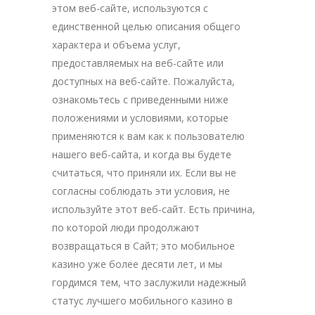
этом веб-сайте, используются с
единственной целью описания общего
характера и объема услуг,
предоставляемых на веб-сайте или
доступных на веб-сайте. Пожалуйста,
ознакомьтесь с приведенными ниже
положениями и условиями, которые
применяются к вам как к пользователю
нашего веб-сайта, и когда вы будете
считаться, что приняли их. Если вы не
согласны соблюдать эти условия, не
используйте этот веб-сайт. Есть причина,
по которой люди продолжают
возвращаться в Сайт; это мобильное
казино уже более десяти лет, и мы
гордимся тем, что заслужили надежный
статус лучшего мобильного казино в