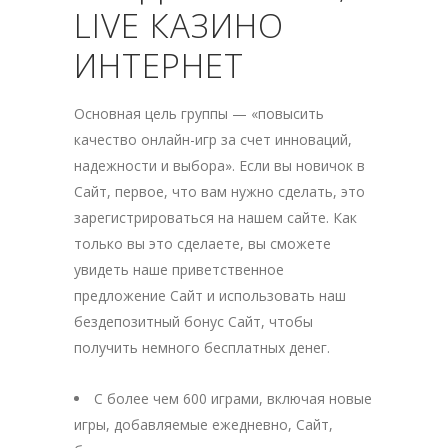
LIVE КАЗИНО
ИНТЕРНЕТ
Основная цель группы — «повысить
качество онлайн-игр за счет инноваций,
надежности и выбора». Если вы новичок в
Сайт, первое, что вам нужно сделать, это
зарегистрироваться на нашем сайте. Как
только вы это сделаете, вы сможете
увидеть наше приветственное
предложение Сайт и использовать наш
бездепозитный бонус Сайт, чтобы
получить немного бесплатных денег.
С более чем 600 играми, включая новые
игры, добавляемые ежедневно, Сайт,