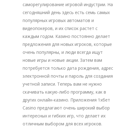
саморегулирование игровой индустрии. На
сегодняшний день здесь есть семь самых
популярных игровых автоматов и
видеопокеров, и их список растет с
каждым годом. Казино постоянно делает
предложения для новых игроков, которые
очень популярны, и люди всегда ищут
новые игры и новые акции. Затем вам
потребуется только дата рождения, адрес
электронной почты и пароль для создания
учетной записи. Теперь вам не нужно
скачивать какую-либо программу, как в
других онлайн-казино. Приложения 1хбет
Casino предлагают очень широкий выбор
интересных и гибких игр, что делает их
отличным выбором для всех игроков.