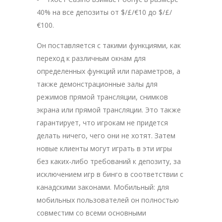
40% на все депозиты от $/£/€10 до $/£/
€100.
Он поставляется с такими функциями, как
переход к различным окнам для
определенных функций или параметров, а
также демонстрационные залы для
режимов прямой трансляции, снимков
экрана или прямой трансляции. Это также
гарантирует, что игрокам не придется
делать ничего, чего они не хотят. Затем
новые клиенты могут играть в эти игры
без каких-либо требований к депозиту, за
исключением игр в бинго в соответствии с
канадскими законами. Мобильный: для
мобильных пользователей он полностью
совместим со всеми основными