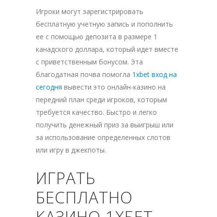
Игроки могут зарегистрировать
бесплатную учетную запись и пополнить
ее с помощью депозита в размере 1
канадского доллара, который идет вместе
с приветственным бонусом. Эта
благодатная почва помогла
1xbet вход на
сегодня
вывести это онлайн-казино на
передний план среди игроков, которым
требуется качество. Быстро и легко
получить денежный приз за выигрыш или
за использование определенных слотов
или игру в джекпоты.
ИГРАТЬ
БЕСПЛАТНО
КАЗИНО 1ХБЕТ