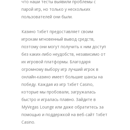
что наши тесты выявили проблемы с
парой игр, но только у нескольких
пользователей они были.
Казино 1хбет предоставляет своим
игрокам мгновенный вывод средств,
поэтому они могут получить к ним доступ
без каких-либо неудобств, независимо от
их игровой платформы. Благодаря
огромному выбору игр лучший игрок в
онлайн-казино имеет большие шансы на
победу. Каждая из игр 1хбет Casino,
которые мы пробовали, загружалась
быстро и игралась плавно. Зайдите в
MyVegas Lounge или даже обратитесь за
помощью и поддержкой на веб-сайт 1хбет
Casino.