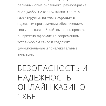
отличный опыт онлайн-игр, разнообразие
игр и удобство для пользователя, что
гарантируется на месте хорошим и
надежным программным обеспечением.
Пользоваться веб-сайтом очень просто,
он приятно оформлен в современном
эстетическом стиле и содержит
функциональные и привлекательные
анимации.
БЕЗОПАСНОСТЬ И
НАДЕЖНОСТЬ
ОНЛАЙН КАЗИНО
1ХБЕТ