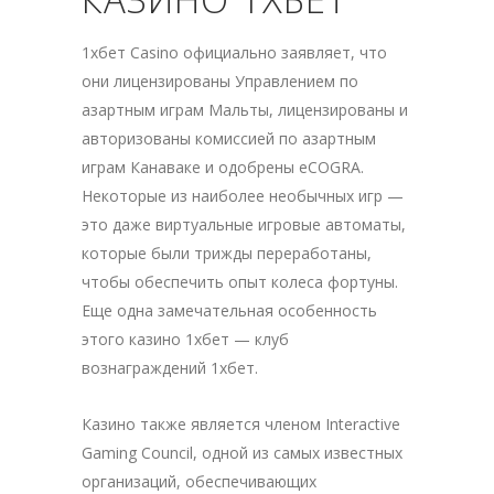
1хбет Casino официально заявляет, что
они лицензированы Управлением по
азартным играм Мальты, лицензированы и
авторизованы комиссией по азартным
играм Канаваке и одобрены eCOGRA.
Некоторые из наиболее необычных игр —
это даже виртуальные игровые автоматы,
которые были трижды переработаны,
чтобы обеспечить опыт колеса фортуны.
Еще одна замечательная особенность
этого казино 1хбет — клуб
вознаграждений 1хбет.
Казино также является членом Interactive
Gaming Council, одной из самых известных
организаций, обеспечивающих