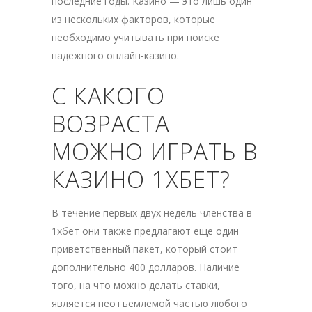
последние годы. Казино — это лишь один
из нескольких факторов, которые
необходимо учитывать при поиске
надежного онлайн-казино.
С КАКОГО
ВОЗРАСТА
МОЖНО ИГРАТЬ В
КАЗИНО 1ХБЕТ?
В течение первых двух недель членства в
1хбет они также предлагают еще один
приветственный пакет, который стоит
дополнительно 400 долларов. Наличие
того, на что можно делать ставки,
является неотъемлемой частью любого