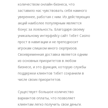
количеством онлайн-бизнеса, что
заставило нас чувствовать себя намного
увереннее, работая с ним. Из действующих
акций наиболее популярным является
бонус за лояльность. Благодаря своему
уникальному интерфейсу сайт 1хбет Casino
прост в навигации и не преподносит
игрокам слишком много сюрпризов.
Своевременная доставка является одним
из основных приоритетов в любом
бизнесе, и это функция, которую службы
поддержки клиентов 1хбет сохранили в
числе своих приоритетов.
Существует большое количество
вариантов оплаты, что позволяет
клиентам легко получить свои деньги.