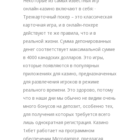
Некоторые из самых известных игр
онлайн-казино включают в себя: ·
Трехкарточный покер – это классическая
карточная игра, и в онлайн-покере
действуют те же правила, что и в
реальной жизни. Сумма депонированных
денег соответствует максимальной сумме
в 4000 канадских долларов. Это игры,
которые появляются в популярных
приложениях для казино, предназначенных
для развлечения игроков в режиме
реального времени. Это здорово, потому
что в наши дни мы обычно не видим очень
много бонусов на депозит, особенно тех,
для получения которых требуется всего
лишь однократная регистрация. Казино
1хбет работает на программном
обеспечении Microgaming, предлагая