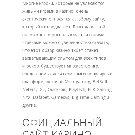
Многие игроки, которые не увлекаются
живыми играми в казино, очень
скептически относятся к любому сайту,
который их предлагает. Благодаря этой
возможности воспользоваться своими
ставками можно с уверенностью сказать,
что этот обзор казино 1хбет станет
захватывающим опытом для всех типов
игроков. Существует множество игр,
предлагаемых десятком самых популярных
платформ, включая Microgaming, BetSoft,
NetEnt, IGT, Quickspin, Playtech, ELK Gaming,
NYX, Dafabet, Gamesys, Big Time Gaming и
другие.
ОФИЦИАЛЬНЫЙ
САЙТ КАЗИНО