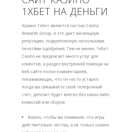
1ХБЕТ НА ДЕНЬГИ
Казино 1хбет является частью Casino
Rewards Group, и это дает им мощную
репутацию, подкрепленную несколькими
печатями одобрения. Тем не менее, 1хбет
Casino не предлагает много услуг для
клиентов, а раздел внутренней помощи на
веб-сайте полон комментариев,
показывающих, что он часто устарел.
Когда вы связываете свой телефонный
счет, депозит будет внесен без каких-либо
комиссий или сборов.
Важно, чтобы вы понимали, что игры
действительно честны, а не только казино