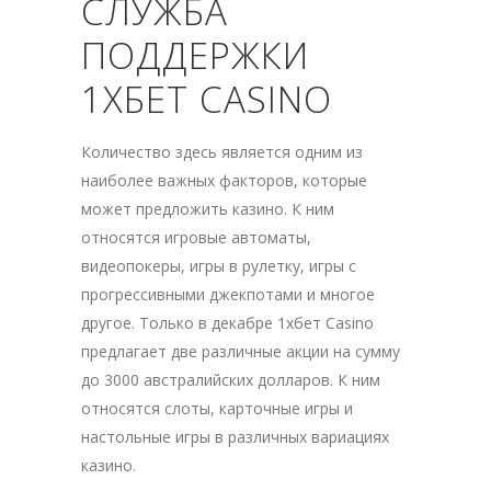
СЛУЖБА
ПОДДЕРЖКИ
1ХБЕТ CASINO
Количество здесь является одним из
наиболее важных факторов, которые
может предложить казино. К ним
относятся игровые автоматы,
видеопокеры, игры в рулетку, игры с
прогрессивными джекпотами и многое
другое. Только в декабре 1хбет Casino
предлагает две различные акции на сумму
до 3000 австралийских долларов. К ним
относятся слоты, карточные игры и
настольные игры в различных вариациях
казино.