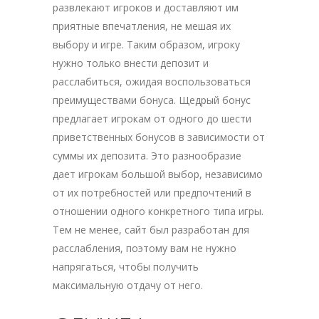
развлекают игроков и доставляют им
приятные впечатления, не мешая их
выбору и игре. Таким образом, игроку
нужно только внести депозит и
расслабиться, ожидая воспользоваться
преимуществами бонуса. Щедрый бонус
предлагает игрокам от одного до шести
приветственных бонусов в зависимости от
суммы их депозита. Это разнообразие
дает игрокам большой выбор, независимо
от их потребностей или предпочтений в
отношении одного конкретного типа игры.
Тем не менее, сайт был разработан для
расслабления, поэтому вам не нужно
напрягаться, чтобы получить
максимальную отдачу от него.