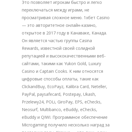
Это позволяет игрокам быстро и легко
переключаться между играми, не
просматривая сложное меню. 1хбет Casino
— это авторитетное онлайн-казино,
открытое в 2017 году в Канаваке, Канада.
Он является частью группы Casina
Rewards, известной своей солидной
репутацией и высококачественными веб-
сайтами, такими как Yukon Gold, Luxury
Casino и Captain Cooks. К ним относятся
цифровые способы оплаты, такие как
ClickandBuy, EcoPayz, Kalibra Card, Neteller,
PayPal, paysafecard, Postepay, Ukash,
Przelewy24, POLi, GiroPay, EPS, eChecks,
Neosurf, Multibanco, eBuddy, eChecks,
eBuddy и QIWI. Программное обеспечение
Microgaming получило несколько наград за