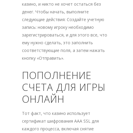
казино, и никто не хочет остаться без
денег. Чтобы начать, выполните
следующие действия: Создайте учетную
запись: новому игроку необходимо
зарегистрироваться, и для этого все, что
ему нужно сделать, это заполнить
соответствующие поля, а затем нажать
кнопку «Отправить».
ПОПОЛНЕНИЕ
СЧЕТА ДЛЯ ИГРЫ
ОНЛАЙН
Тот факт, что казино использует
сертификат шифрования AAA SSL для
каждого процесса, включая снятие