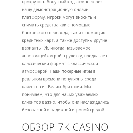
прокрутить бонусный код казино через
нашу демонстрационную онлайн-
платформу. Игроки могут вносить и
снимать средства как с помощью
банковского перевода, так и с помощью
кредитных карт, а также доступны другие
варианты. 7k, иногда называемое
«настоящей» игрой в рулетку, предлагает
классический формат с классической
атмосферой. Наши покерные игры в
реальном времени популярны среди
клиентов из Великобритании. Мы
понимаем, что для наших уважаемых
клиентов важно, чтобы они наслаждались
безопасной и надежной игровой средой.
ОБЗОР 7K CASINO