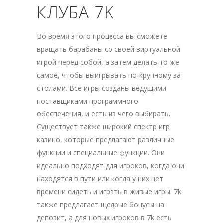
КЛУБА 7K
Во время этого процесса вы сможете
вращать барабаны со своей виртуальной
игрой перед собой, а затем делать то же
самое, чтобы выигрывать по-крупному за
столами. Все игры созданы ведущими
поставщиками программного
обеспечения, и есть из чего выбирать.
Существует также широкий спектр игр
казино, которые предлагают различные
функции и специальные функции. Они
идеально подходят для игроков, когда они
находятся в пути или когда у них нет
времени сидеть и играть в живые игры. 7k
также предлагает щедрые бонусы на
депозит, а для новых игроков в 7k есть