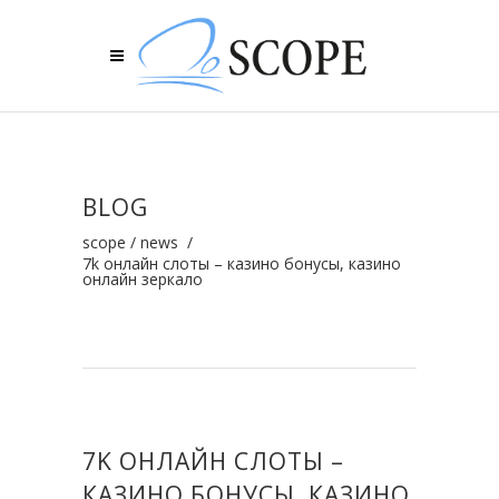
BLOG
scope
/
news
/
7k онлайн слоты – казино бонусы, казино
онлайн зеркало
7K ОНЛАЙН СЛОТЫ –
КАЗИНО БОНУСЫ, КАЗИНО