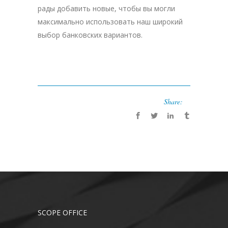
рады добавить новые, чтобы вы могли
максимально использовать наш широкий
выбор банковских вариантов.
Share:
SCOPE OFFICE