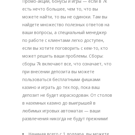
Промо-акции, бонусы и игры — если в 7k
есть нечто большее, чем то, что вы
можете найти, то вы не одиноки. Там вы
найдете множество полезных ответов на
ваши вопросы, а специальный менеджер
по работе с клиентами легко доступен,
если вы хотите поговорить с кем-то, кто
может решить ваши проблемы. Сборы:
сборы 7k включают все, что означает, что
при внесении депозита вы можете
пользоваться бесплатными фишками
казино и играть до тех пор, пока ваш
депозит не будет израсходован. От столов
в наземных казино до выигрышей в
любимых игровых автоматах — ваши
развлечения никогда не будут прежними!
Начиная всего с 1 доллара, вы можете