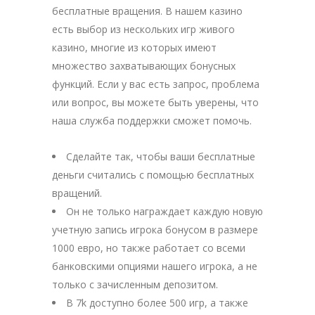
бесплатные вращения. В нашем казино
есть выбор из нескольких игр живого
казино, многие из которых имеют
множество захватывающих бонусных
функций. Если у вас есть запрос, проблема
или вопрос, вы можете быть уверены, что
наша служба поддержки сможет помочь.
Сделайте так, чтобы ваши бесплатные
деньги считались с помощью бесплатных
вращений.
Он не только награждает каждую новую
учетную запись игрока бонусом в размере
1000 евро, но также работает со всеми
банковскими опциями нашего игрока, а не
только с зачисленным депозитом.
В 7k доступно более 500 игр, а также