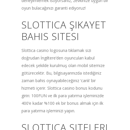
deneyimlemek istiyorsanız, zevkinize uygun bir
oyun bulacağınızı garanti ediyoruz!
SLOTTICA ŞIKAYET
BAHIS SITESI
Slottica casino logosuna tıklamak sizi
doğrudan İngiltere’den oyuncuları kabul
edecek şekilde kurulmuş olan mobil sitemize
götürecektir. Bu, bilgisayarınızda istediğiniz
zaman bahis oynayabileceğiniz ‘canlı’ bir
hizmeti içerir. Slottica casino bonus kodunu
girin: 100FUN ve ilk para yatırma işleminizde
400’e kadar %100 ek bir bonus almak için ilk
para yatırma işleminizi yapın.
SLOTTICA SITELERI