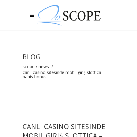
BLOG
scope
/
news
/
canlı casino sitesinde mobil giriş slottica –
bahis bonus
CANLI CASINO SITESINDE
MOBIL GIRIŞ SLOTTICA –