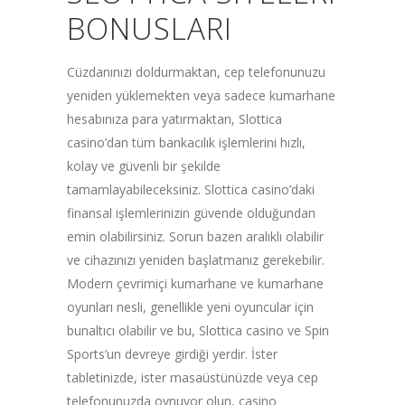
BONUSLARI
Cüzdanınızı doldurmaktan, cep telefonunuzu
yeniden yüklemekten veya sadece kumarhane
hesabınıza para yatırmaktan, Slottica
casino’dan tüm bankacılık işlemlerini hızlı,
kolay ve güvenli bir şekilde
tamamlayabileceksiniz. Slottica casino’daki
finansal işlemlerinizin güvende olduğundan
emin olabilirsiniz. Sorun bazen aralıklı olabilir
ve cihazınızı yeniden başlatmanız gerekebilir.
Modern çevrimiçi kumarhane ve kumarhane
oyunları nesli, genellikle yeni oyuncular için
bunaltıcı olabilir ve bu, Slottica casino ve Spin
Sports’un devreye girdiği yerdir. İster
tabletinizde, ister masaüstünüzde veya cep
telefonunuzda oynuyor olun, casino