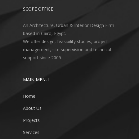
SCOPE OFFICE
An Architecture, Urban & Interior Design Firm
based in Cairo, Egypt.
We offer design, feasibility studies, project
management, site supervision and technical
support since 2005.
MAIN MENU
Home
About Us
Projects
Services