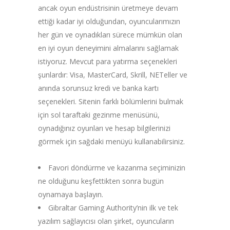
ancak oyun endüstrisinin üretmeye devam
ettiği kadar iyi olduğundan, oyuncularımızın
her gün ve oynadıkları sürece mümkün olan
en iyi oyun deneyimini almalarını sağlamak
istiyoruz. Mevcut para yatırma seçenekleri
şunlardır: Visa, MasterCard, Skrill, NETeller ve
anında sorunsuz kredi ve banka kartı
seçenekleri. Sitenin farklı bölümlerini bulmak
için sol taraftaki gezinme menüsünü,
oynadığınız oyunları ve hesap bilgilerinizi
görmek için sağdaki menüyü kullanabilirsiniz.
Favori döndürme ve kazanma seçiminizin
ne olduğunu keşfettikten sonra bugün
oynamaya başlayın.
Gibraltar Gaming Authority’nin ilk ve tek
yazılım sağlayıcısı olan şirket, oyuncuların