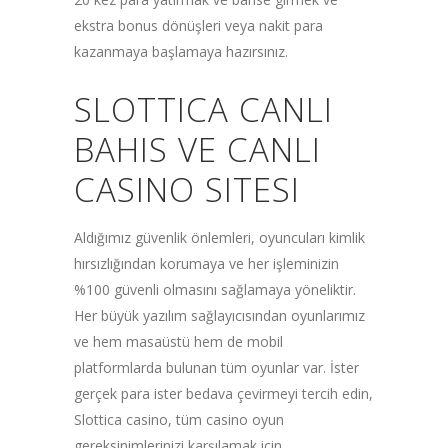
ekstra bonus dönüşleri veya nakit para
kazanmaya başlamaya hazırsınız.
SLOTTICA CANLI
BAHIS VE CANLI
CASINO SITESI
Aldığımız güvenlik önlemleri, oyuncuları kimlik
hırsızlığından korumaya ve her işleminizin
%100 güvenli olmasını sağlamaya yöneliktir.
Her büyük yazılım sağlayıcısından oyunlarımız
ve hem masaüstü hem de mobil
platformlarda bulunan tüm oyunlar var. İster
gerçek para ister bedava çevirmeyi tercih edin,
Slottica casino, tüm casino oyun
gereksinimlerinizi karşılamak için