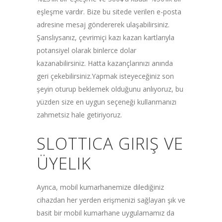
eşleşme vardır. Bize bu sitede verilen e-posta
adresine mesaj göndererek ulaşabilirsiniz.
Şanslıysanız, çevrimiçi kazı kazan kartlarıyla
potansiyel olarak binlerce dolar
kazanabilirsiniz. Hatta kazançlarınızı anında
geri çekebilirsiniz.Yapmak isteyeceğiniz son
şeyin oturup beklemek olduğunu anlıyoruz, bu
yüzden size en uygun seçeneği kullanmanızı
zahmetsiz hale getiriyoruz.
SLOTTICA GIRIŞ VE
ÜYELIK
Ayrıca, mobil kumarhanemize dilediğiniz
cihazdan her yerden erişmenizi sağlayan şık ve
basit bir mobil kumarhane uygulamamız da