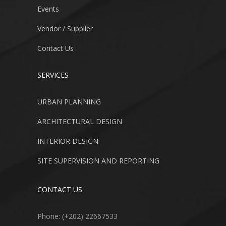
Events
Vendor / Supplier
Contact Us
SERVICES
URBAN PLANNING
ARCHITECTURAL DESIGN
INTERIOR DESIGN
SITE SUPERVISION AND REPORTING
CONTACT US
Phone: (+202) 22667533