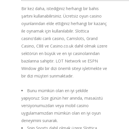
Bir kez daha, istediğiniz herhangi bir bahis
şartını kullanabilirsiniz. Ücretsiz oyun casino
oyunlarından elde ettiğiniz herhangi bir kazanç
ile oynamak için kullanılabilir. Slottica
casino’daki canlı casino, Camslots, Grand
Casino, C88 ve Casino.co.uk dahil olmak üzere
sektörün en büyük ve en iyi casinolarından
bazılarına sahiptir. LOT Network ve ESPN
Window gibi bir dizi önemli siteyi işletmekte ve
bir dizi müşteri sunmaktadır.
Bunu mümkün olan en iyi şekilde
yapıyoruz: Size günün her anında, masaüstü
versiyonumuzdan veya mobil casino
uygulamamızdan mümkün olan en iyi oyun
deneyimini sunarak.
Spin Sports dahil olmak üzere Slottica