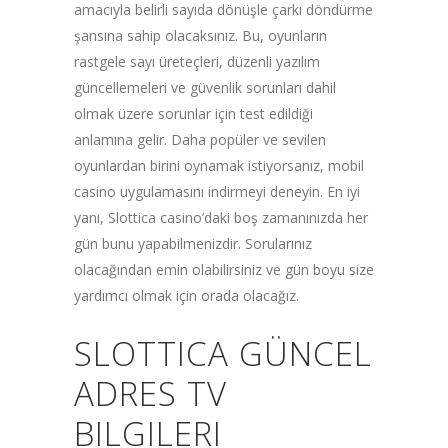
amacıyla belirli sayıda dönüşle çarkı döndürme
şansına sahip olacaksınız. Bu, oyunların
rastgele sayı üreteçleri, düzenli yazılım
güncellemeleri ve güvenlik sorunları dahil
olmak üzere sorunlar için test edildiği
anlamına gelir. Daha popüler ve sevilen
oyunlardan birini oynamak istiyorsanız, mobil
casino uygulamasını indirmeyi deneyin. En iyi
yanı, Slottica casino’daki boş zamanınızda her
gün bunu yapabilmenizdir. Sorularınız
olacağından emin olabilirsiniz ve gün boyu size
yardımcı olmak için orada olacağız.
SLOTTICA GÜNCEL
ADRES TV
BILGILERI