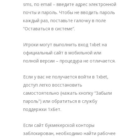
sms, по email – введите адрес электронной
почты и пароль. Чтобы не вводить пароль
каждый раз, поставьте галочку в поле
“Оставаться в системе”.
Игроки могут выполнить вход 1xbet на
официальный сайт в мобильной или
полной версии – процедура не отличается.
Если у вас не получается войти в 1xbet,
доступ легко восстановить
самостоятельно (нажать кнопку “Забыли
пароль”) или обратиться в службу
поддержки 1хБет.
Если сайт букмекерской конторы
заблокирован, необходимо найти рабочее