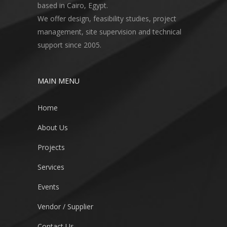
based in Cairo, Egypt.
We offer design, feasibility studies, project
management, site supervision and technical
support since 2005.
MAIN MENU
Home
About Us
Projects
Services
Events
Vendor / Supplier
Contact Us