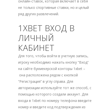
онлайн-ставок, которая включает в себя
не только спортивные ставки, но и целый
ряд других развлечений.
1XBET ВХОД В
ЛИЧНЫЙ
КАБИНЕТ
Для того, чтобы войти в учетную запись,
игроку необходимо нажать кнопку “Вход”
на сайте букмекерской конторы 1xbet –
она расположена рядом с кнопкой
“Регистрация” в углу справа. Для
авторизации используйте тот же способ, с
помощью которого создали аккаунт. Для
входа в 1xbet по номеру телефона введите
номер и введите код подтверждения из