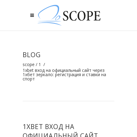
BLOG
scope
/
1
/
1xbet вход на официальный сайт через
1хбет зеркало: регистрация и ставки на
спорт
1XBET ВХОД НА
ОФИЦИАЛЬНЫЙ САЙТ