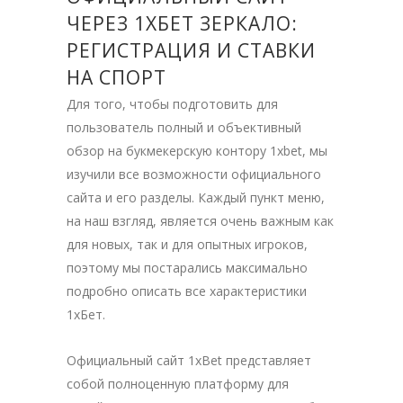
ЧЕРЕЗ 1ХБЕТ ЗЕРКАЛО:
РЕГИСТРАЦИЯ И СТАВКИ
НА СПОРТ
Для того, чтобы подготовить для
пользователь полный и объективный
обзор на букмекерскую контору 1xbet, мы
изучили все возможности официального
сайта и его разделы. Каждый пункт меню,
на наш взгляд, является очень важным как
для новых, так и для опытных игроков,
поэтому мы постарались максимально
подробно описать все характеристики
1хБет.
Официальный сайт 1xBet представляет
собой полноценную платформу для