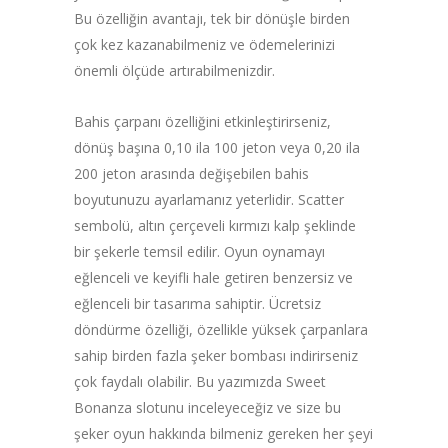
Bu özelliğin avantajı, tek bir dönüşle birden
çok kez kazanabilmeniz ve ödemelerinizi
önemli ölçüde artırabilmenizdir.
Bahis çarpanı özelliğini etkinleştirirseniz,
dönüş başına 0,10 ila 100 jeton veya 0,20 ila
200 jeton arasında değişebilen bahis
boyutunuzu ayarlamanız yeterlidir. Scatter
sembolü, altın çerçeveli kırmızı kalp şeklinde
bir şekerle temsil edilir. Oyun oynamayı
eğlenceli ve keyifli hale getiren benzersiz ve
eğlenceli bir tasarıma sahiptir. Ücretsiz
döndürme özelliği, özellikle yüksek çarpanlara
sahip birden fazla şeker bombası indirirseniz
çok faydalı olabilir. Bu yazımızda Sweet
Bonanza slotunu inceleyeceğiz ve size bu
şeker oyun hakkında bilmeniz gereken her şeyi