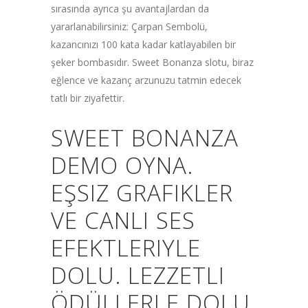
sırasında ayrıca şu avantajlardan da
yararlanabilirsiniz: Çarpan Sembolü,
kazancınızı 100 kata kadar katlayabilen bir
şeker bombasıdır. Sweet Bonanza slotu, biraz
eğlence ve kazanç arzunuzu tatmin edecek
tatlı bir ziyafettir.
SWEET BONANZA
DEMO OYNA.
EŞSIZ GRAFIKLER
VE CANLI SES
EFEKTLERIYLE
DOLU. LEZZETLI
ÖDÜLLERLE DOLU