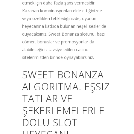
etmek için daha fazla şans vermesidir.
Kazanan kombinasyonları elde ettiğinizde
veya özellikleri tetiklediğinizde, oyunun
heyecanına katkıda bulunan neşeli sesler de
duyacaksınız. Sweet Bonanza slotunu, bazı
cömert bonuslar ve promosyonlar da
alabileceğiniz tavsiye edilen casino
sitelerimizden birinde oynayabilirsiniz.
SWEET BONANZA
ALGORITMA. EŞSIZ
TATLAR VE
ŞEKERLEMELERLE
DOLU SLOT