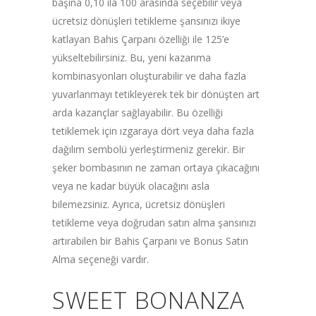
başına 0,10 ila 100 arasında seçebilir veya
ücretsiz dönüşleri tetikleme şansınızı ikiye
katlayan Bahis Çarpanı özelliği ile 125’e
yükseltebilirsiniz. Bu, yeni kazanma
kombinasyonları oluşturabilir ve daha fazla
yuvarlanmayı tetikleyerek tek bir dönüşten art
arda kazançlar sağlayabilir. Bu özelliği
tetiklemek için ızgaraya dört veya daha fazla
dağılım sembolü yerleştirmeniz gerekir. Bir
şeker bombasının ne zaman ortaya çıkacağını
veya ne kadar büyük olacağını asla
bilemezsiniz. Ayrıca, ücretsiz dönüşleri
tetikleme veya doğrudan satın alma şansınızı
artırabilen bir Bahis Çarpanı ve Bonus Satın
Alma seçeneği vardır.
SWEET BONANZA