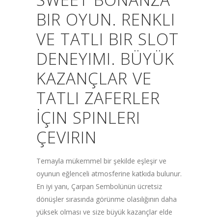
BIR OYUN. RENKLI
VE TATLI BIR SLOT
DENEYIMI. BÜYÜK
KAZANÇLAR VE
TATLI ZAFERLER
İÇIN SPINLERI
ÇEVIRIN
Temayla mükemmel bir şekilde eşleşir ve
oyunun eğlenceli atmosferine katkıda bulunur.
En iyi yanı, Çarpan Sembolünün ücretsiz
dönüşler sırasında görünme olasılığının daha
yüksek olması ve size büyük kazançlar elde