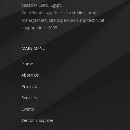
based in Cairo, Egypt.
We offer design, feasibility studies, project
management, site supervision and technical
support since 2005.
MAIN MENU
Home
About Us
Projects
Services
Events
Vendor / Supplier