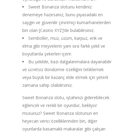
Sweet Bonanza slotunu kendiniz
denemeye hazırsanız, bunu piyasadaki en
saygın ve güvenilir çevrimiçi kumarhanelerden
biri olan [Casino XYZ]’de bulabilirsiniz.
Semboller, muz, üzüm, karpuz, erik ve
elma gibi meyvelerin yanı sıra farklı şekil ve
boyutlarda şekerleri içerir.
Bu şekilde, bazı dalgalanmalara dayanabilir
ve ücretsiz döndürme özelliğini tetiklemek
veya büyük bir kazanç elde etmek için yeterli
zamana sahip olabilirsiniz.
Sweet Bonanza slotu, iştahınızı giderebilecek
eğlenceli ve renkli bir oyundur, bekliyor
musunuz? Sweet Bonanza slotunun en
heyecan verici özelliklerinden biri, diğer
oyunlarda basamaklı makaralar gibi çalışan