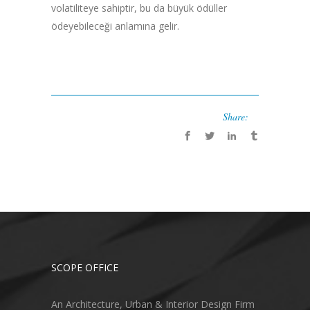
volatiliteye sahiptir, bu da büyük ödüller
ödeyebileceği anlamına gelir.
Share:
SCOPE OFFICE
An Architecture, Urban & Interior Design Firm