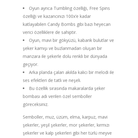
Oyun ayrıca Tumbling özelliği, Free Spins
özelliği ve kazancınızı 100x’e kadar
katlayabilen Candy Bombs gibi bazı heyecan
verici özelliklere de sahiptir.
Oyun, mavi bir gökyüzü, kabarık bulutlar ve
şeker kamışı ve buzlanmadan oluşan bir
manzara ile şekerle dolu renkli bir dünyada
geçiyor.
Arka planda çalan akılda kalıcı bir melodi ile
ses efektleri de tatlı ve neşeli.
Bu özellik sırasında makaralarda şeker
bombası adı verilen özel semboller
göreceksiniz.
Semboller, muz, üzüm, elma, karpuz, mavi
şekerler, yeşil şekerler, mor şekerler, kırmızı
şekerler ve kalp şekerleri gibi her türlü meyve