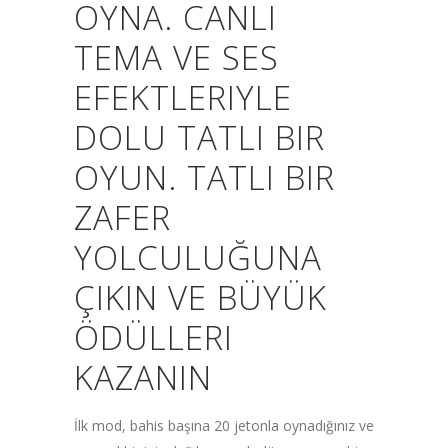
OYNA. CANLI
TEMA VE SES
EFEKTLERIYLE
DOLU TATLI BIR
OYUN. TATLI BIR
ZAFER
YOLCULUĞUNA
ÇIKIN VE BÜYÜK
ÖDÜLLERI
KAZANIN
İlk mod, bahis başına 20 jetonla oynadığınız ve