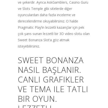
ve şekerdir. Ayrıca AskGamblers, Casino Guru
ve Slots Temple gibi sitelerde diğer
oyunculardan daha fazla inceleme ve
derecelendirme okuyabilirsiniz. O halde
Pragmatic Play’in lezzetli kazançlar için pek
çok şans sunan lezzetli bir 3D video slotu olan
Sweet Bonanza Slot’a göz atmak
isteyebilirsiniz.
SWEET BONANZA
NASIL BAŞLANIR.
CANLI GRAFIKLER
VE TEMA ILE TATLI
BIR OYUN.