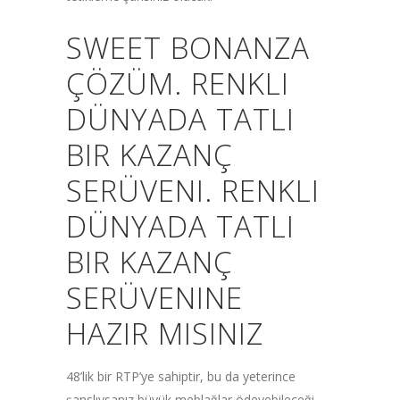
SWEET BONANZA
ÇÖZÜM. RENKLI
DÜNYADA TATLI
BIR KAZANÇ
SERÜVENI. RENKLI
DÜNYADA TATLI
BIR KAZANÇ
SERÜVENINE
HAZIR MISINIZ
48’lik bir RTP’ye sahiptir, bu da yeterince
şanslıysanız büyük meblağlar ödeyebileceği