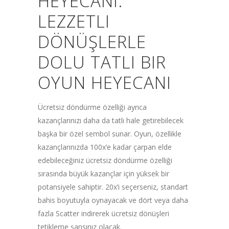
HEYECANI.
LEZZETLI
DÖNÜŞLERLE
DOLU TATLI BIR
OYUN HEYECANI
Ücretsiz döndürme özelliği ayrıca
kazançlarınızı daha da tatlı hale getirebilecek
başka bir özel sembol sunar. Oyun, özellikle
kazançlarınızda 100x’e kadar çarpan elde
edebileceğiniz ücretsiz döndürme özelliği
sırasında büyük kazançlar için yüksek bir
potansiyele sahiptir. 20x’i seçerseniz, standart
bahis boyutuyla oynayacak ve dört veya daha
fazla Scatter indirerek ücretsiz dönüşleri
tetikleme şansınız olacak.