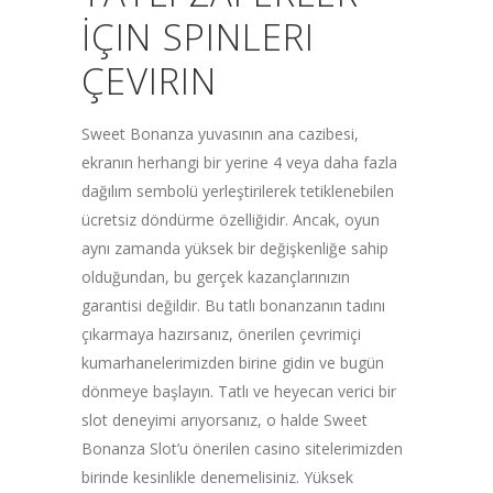
İÇIN SPINLERI
ÇEVIRIN
Sweet Bonanza yuvasının ana cazibesi,
ekranın herhangi bir yerine 4 veya daha fazla
dağılım sembolü yerleştirilerek tetiklenebilen
ücretsiz döndürme özelliğidir. Ancak, oyun
aynı zamanda yüksek bir değişkenliğe sahip
olduğundan, bu gerçek kazançlarınızın
garantisi değildir. Bu tatlı bonanzanın tadını
çıkarmaya hazırsanız, önerilen çevrimiçi
kumarhanelerimizden birine gidin ve bugün
dönmeye başlayın. Tatlı ve heyecan verici bir
slot deneyimi arıyorsanız, o halde Sweet
Bonanza Slot’u önerilen casino sitelerimizden
birinde kesinlikle denemelisiniz. Yüksek