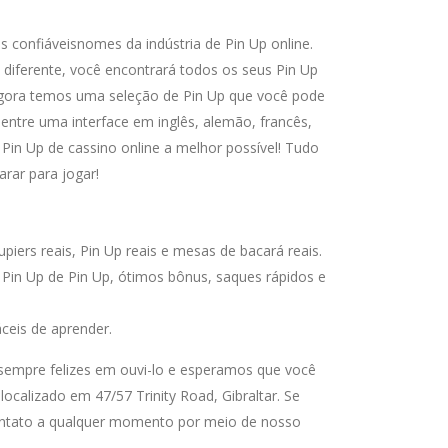
 confiáveisnomes da indústria de Pin Up online.
o diferente, você encontrará todos os seus Pin Up
 agora temos uma seleção de Pin Up que você pode
entre uma interface em inglês, alemão, francês,
 Pin Up de cassino online a melhor possível! Tudo
arar para jogar!
ers reais, Pin Up reais e mesas de bacará reais.
Pin Up de Pin Up, ótimos bônus, saques rápidos e
ceis de aprender.
 sempre felizes em ouvi-lo e esperamos que você
calizado em 47/57 Trinity Road, Gibraltar. Se
contato a qualquer momento por meio de nosso