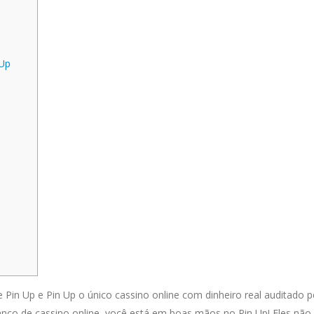
 Up
Pin Up e Pin Up o único cassino online com dinheiro real auditado 
nco de cassino online, você está em boas mãos no Pin Up! Eles não 