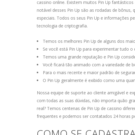
cassino online. Existem muitos Pin Up fantásticos
notável desses Pin Up são as rodadas de bônus, 
especiais. Todos os seus Pin Up e informações p
tecnologia de criptografia.
Temos os melhores Pin Up de alguns dos maior
Se você está Pin Up para experimentar tudo o q
Temos uma grande reputação e Pin Up conside
Você ficará tão animado com a variedade de bôn
Para o mais recente e maior padrão de seguran
O Pin Up geralmente é exibido como uma quant
Nossa equipe de suporte ao cliente amigável e ex
com todas as suas dúvidas, não importa quão gra
real? Temos centenas de Pin Up de cassino difer
frequentes e podemos ser contatados 24 horas po
COMO SE CADASTRAR