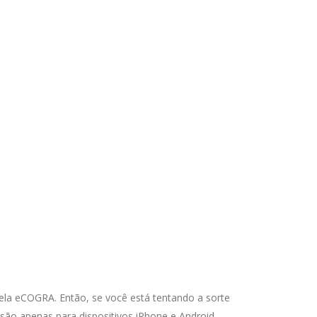
pela eCOGRA. Então, se você está tentando a sorte
são apenas para dispositivos iPhone e Android,