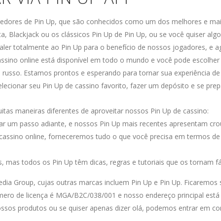
ovedores de Pin Up, que são conhecidos como um dos melhores e mais
, Blackjack ou os clássicos Pin Up de Pin Up, ou se você quiser alg
ler totalmente ao Pin Up para o benefício de nossos jogadores, e
cassino online está disponível em todo o mundo e você pode escolher 
e russo. Estamos prontos e esperando para tornar sua experiência de
lecionar seu Pin Up de cassino favorito, fazer um depósito e se prep
tas maneiras diferentes de aproveitar nossos Pin Up de cassino:
r um passo adiante, e nossos Pin Up mais recentes apresentam croupi
cassino online, forneceremos tudo o que você precisa em termos de 
mas todos os Pin Up têm dicas, regras e tutoriais que os tornam fá
Media Group, cujas outras marcas incluem Pin Up e Pin Up. Ficaremos
ro de licença é MGA/B2C/038/001 e nosso endereço principal está lo
ossos produtos ou se quiser apenas dizer olá, podemos entrar em 