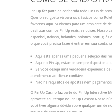
Pin Up faz parte da conhecida rede Pin Up de pr
Quer o seu gosto vá para os clássicos como Roleta
favoritos aqui. Mudamos para um ambiente de dea
desfrutar com os Pin Up reais, se quiser. Nosso 
espanhol, italiano, holandês, polonês, português 
o que você precisa fazer é entrar em sua conta, se
Aqui está apenas uma pequena seleção das mui
Aqui no Pin Up, estamos sempre dispostos a da
Se você deseja uma verdadeira experiência de 
atendimento ao cliente confiável.
Não há requisitos de apostas nem pagamentos, 
O Pin Up Casino faz parte do Pin Up Interactive 
aproveite seu tempo no Pin Up Casino! Nosso núme
você tiver alguma dúvida sobre qualquer um de n
recurso de bate-papo ao Pin Up.