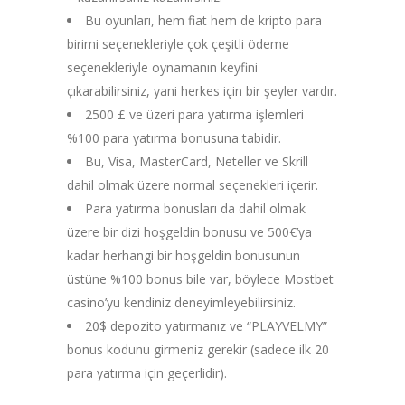
Bu oyunları, hem fiat hem de kripto para
birimi seçenekleriyle çok çeşitli ödeme
seçenekleriyle oynamanın keyfini
çıkarabilirsiniz, yani herkes için bir şeyler vardır.
2500 £ ve üzeri para yatırma işlemleri
%100 para yatırma bonusuna tabidir.
Bu, Visa, MasterCard, Neteller ve Skrill
dahil olmak üzere normal seçenekleri içerir.
Para yatırma bonusları da dahil olmak
üzere bir dizi hoşgeldin bonusu ve 500€’ya
kadar herhangi bir hoşgeldin bonusunun
üstüne %100 bonus bile var, böylece Mostbet
casino’yu kendiniz deneyimleyebilirsiniz.
20$ depozito yatırmanız ve “PLAYVELMY”
bonus kodunu girmeniz gerekir (sadece ilk 20
para yatırma için geçerlidir).