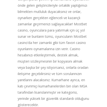
önde gelen geliştiricileriyle ortaklık yaptığımızı
bilmekten mutluluk duyacaksınız ve onlar,
oynarken gerçekten eğlenceli ve kazançlı
zamanlar geçirmenizi sağlayacaklar! Mostbet
casino, oyunculara para yatırmak için üç yol
sunar ve bunların tümü, oyuncuların Mostbet
casino’da her zamanki gibi tüm favori casino
oyunlarını oynamalarına izin verir. Casino
hesabınızı etkinleştirmek, destek almak,
müşteri sözleşmesinin bir kopyasını almak
veya başka bir şey istiyorsanız, onlarla oradan
iletişime geçebilirsiniz ve tüm sorularınızın
yanıtlarını alacaksınız. Kumarhane ayrıca, en
katı çevrimiçi kumarhanelerden biri olan MGA
tarafından lisanslanmıştır ve kategorisi,
yerinde yüksek bir güvenlik standardı olduğunu
gösterecektir.