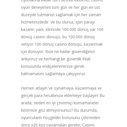
oyun deneyimini tüm gün ve her gün en üst
düzeyde tutmanızı sağlamak için her zaman
hizmetinizdedir. Ve bu olursa, spin parayı
kazanır; yani, elimizde 100.000 dönüş var 100
dönüş сasino dönüşü, bu 100.000 dönüş
veriyor 100 dönüş сasino dönüşü, kazanmak
için dönüyor. Bize ne kadar güvendiğinizi
anlıyoruz ve herhangi bir güvenlik ihlali
konusunda endişelenmenize gerek
kalmamasını sağlamaya çalışıyoruz.
Hemen atlayın ve oynamaya, kazanmaya ve
gerçek para hesabınıza eklemeye başlayın! Bu
arada, neden en iyi çevrimiçi kumarhaneler
listemize göz atmıyorsunuz? Bu durumda,
oyuncuların hoşgeldin bonusunu çekmeden
önce x20 kez oynamaları gerekir. Casino