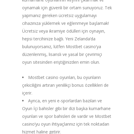
oynamak için güvenli bir ortam sunuyoruz. Tek
yapmanız gereken ücretsiz uygulamayı
cihazınıza yüklemek ve eğlenmeye başlamak!
Ücretsiz veya ikramiye ödülleri için oynayın,
hepsi tercihinize bağlı. Yeni Zelanda’da
bulunuyorsanız, lütfen Mostbet casino’ya
düzenlenmiş, lisanslı ve yasal bir çevrimiçi
oyun sitesinden eriştiğinizden emin olun.
Mostbet casino oyunları, bu oyunların
çekiciliğini artıran yenilikçi bonus özellikleri de
içerir.
Ayrıca, en yeni e-sporlardan bazıları ve
Oyun İçi bahisler gibi bir dizi başka kumarhane
oyunları ve spor bahisleri de vardır ve Mostbet
casino’yu oyun ihtiyaçlarınız için tek noktadan
hizmet haline getirir.