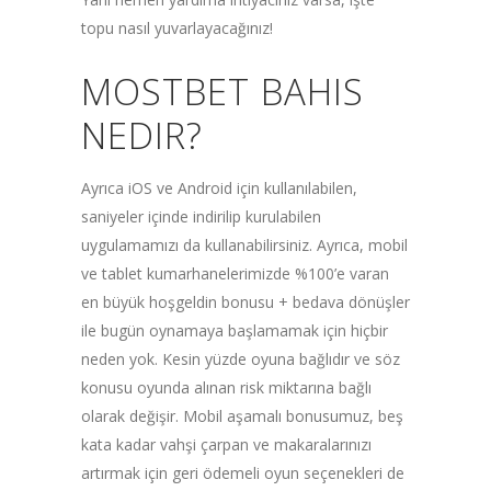
topu nasıl yuvarlayacağınız!
MOSTBET BAHIS
NEDIR?
Ayrıca iOS ve Android için kullanılabilen,
saniyeler içinde indirilip kurulabilen
uygulamamızı da kullanabilirsiniz. Ayrıca, mobil
ve tablet kumarhanelerimizde %100’e varan
en büyük hoşgeldin bonusu + bedava dönüşler
ile bugün oynamaya başlamamak için hiçbir
neden yok. Kesin yüzde oyuna bağlıdır ve söz
konusu oyunda alınan risk miktarına bağlı
olarak değişir. Mobil aşamalı bonusumuz, beş
kata kadar vahşi çarpan ve makaralarınızı
artırmak için geri ödemeli oyun seçenekleri de