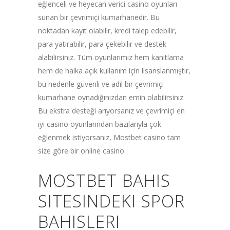
eğlenceli ve heyecan verici casino oyunları
sunan bir çevrimiçi kumarhanedir. Bu
noktadan kayıt olabilir, kredi talep edebilir,
para yatırabilir, para çekebilir ve destek
alabilirsiniz. Tüm oyunlarımız hem kanıtlama
hem de halka açık kullanım için lisanslanmıştır,
bu nedenle güvenli ve adil bir çevrimiçi
kumarhane oynadığınızdan emin olabilirsiniz.
Bu ekstra desteği arıyorsanız ve çevrimiçi en
iyi casino oyunlarından bazılarıyla çok
eğlenmek istiyorsanız, Mostbet casino tam
size göre bir online casino.
MOSTBET BAHIS
SITESINDEKI SPOR
BAHISLERI