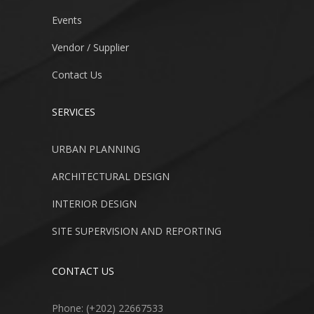
Events
Vendor / Supplier
Contact Us
SERVICES
URBAN PLANNING
ARCHITECTURAL DESIGN
INTERIOR DESIGN
SITE SUPERVISION AND REPORTING
CONTACT US
Phone: (+202) 22667533