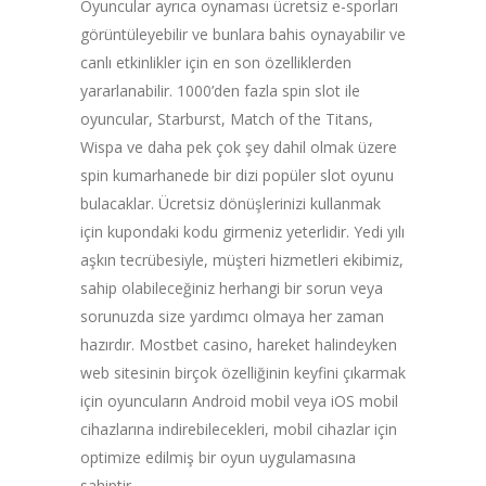
Oyuncular ayrıca oynaması ücretsiz e-sporları
görüntüleyebilir ve bunlara bahis oynayabilir ve
canlı etkinlikler için en son özelliklerden
yararlanabilir. 1000’den fazla spin slot ile
oyuncular, Starburst, Match of the Titans,
Wispa ve daha pek çok şey dahil olmak üzere
spin kumarhanede bir dizi popüler slot oyunu
bulacaklar. Ücretsiz dönüşlerinizi kullanmak
için kupondaki kodu girmeniz yeterlidir. Yedi yılı
aşkın tecrübesiyle, müşteri hizmetleri ekibimiz,
sahip olabileceğiniz herhangi bir sorun veya
sorunuzda size yardımcı olmaya her zaman
hazırdır. Mostbet casino, hareket halindeyken
web sitesinin birçok özelliğinin keyfini çıkarmak
için oyuncuların Android mobil veya iOS mobil
cihazlarına indirebilecekleri, mobil cihazlar için
optimize edilmiş bir oyun uygulamasına
sahiptir.