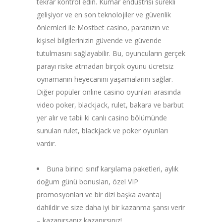
tekrar kontrol edin. Kumar endüstrisi sürekli
gelişiyor ve en son teknolojiler ve güvenlik
önlemleri ile Mostbet casino, paranızın ve
kişisel bilgilerinizin güvende ve güvende
tutulmasını sağlayabilir. Bu, oyuncuların gerçek
parayı riske atmadan birçok oyunu ücretsiz
oynamanın heyecanını yaşamalarını sağlar.
Diğer popüler online casino oyunları arasında
video poker, blackjack, rulet, bakara ve barbut
yer alır ve tabii ki canlı casino bölümünde
sunulan rulet, blackjack ve poker oyunları
vardır.
Buna birinci sınıf karşılama paketleri, aylık
doğum günü bonusları, özel VIP
promosyonları ve bir dizi başka avantaj
dahildir ve size daha iyi bir kazanma şansı verir
– kazanırsanız kazanırsınız!