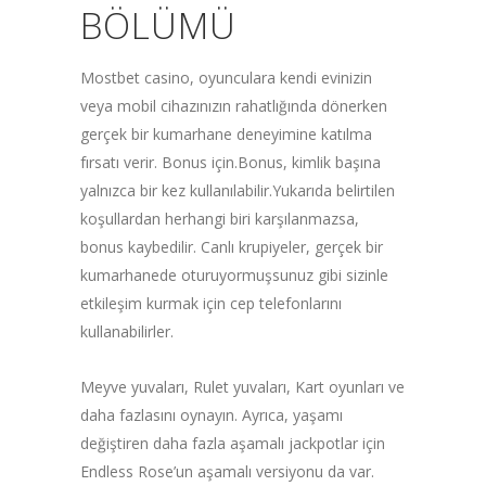
BÖLÜMÜ
Mostbet casino, oyunculara kendi evinizin
veya mobil cihazınızın rahatlığında dönerken
gerçek bir kumarhane deneyimine katılma
fırsatı verir. Bonus için.Bonus, kimlik başına
yalnızca bir kez kullanılabilir.Yukarıda belirtilen
koşullardan herhangi biri karşılanmazsa,
bonus kaybedilir. Canlı krupiyeler, gerçek bir
kumarhanede oturuyormuşsunuz gibi sizinle
etkileşim kurmak için cep telefonlarını
kullanabilirler.
Meyve yuvaları, Rulet yuvaları, Kart oyunları ve
daha fazlasını oynayın. Ayrıca, yaşamı
değiştiren daha fazla aşamalı jackpotlar için
Endless Rose’un aşamalı versiyonu da var.