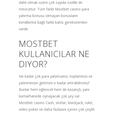
dahil olmak üzere çok sayıda özellik de
mevcuttur. Tüm farklı Mostbet casino para
yatırma bonusu olmayan bonusların
kendilerine bağlı farklı bahis gereksinimleri
vardır.
MOSTBET
KULLANICILAR NE
DIYOR?
Ne kadar çok para yatırırsanız, toplamınızı ve
yatırımınızın getirisini o kadar artırabilirsiniz!
Bunlar hem eğlenceli hem de kazançlı, yani
kumarhanede oynayacak çok şey var.
Mostbet casino Cash, slotlar, blackjack, rulet,
video poker ve daha fazlasını içeren çok çeşitli