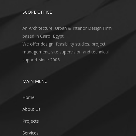
SCOPE OFFICE
An Architecture, Urban & Interior Design Firm
based in Cairo, Egypt.
We offer design, feasibility studies, project
management, site supervision and technical
support since 2005.
MAIN MENU
Home
About Us
Projects
Services