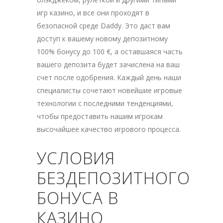
игр казино, и все они проходят в
безопасной среде Daddy. Это даст вам
доступ к вашему новому депозитному
100% бонусу до 100 €, а оставшаяся часть
вашего депозита будет зачислена на ваш
счет после одобрения. Каждый день наши
специалисты сочетают новейшие игровые
технологии с последними тенденциями,
чтобы предоставить нашим игрокам
высочайшее качество игрового процесса.
УСЛОВИЯ
БЕЗДЕПОЗИТНОГО
БОНУСА В
КАЗИНО