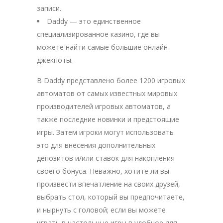
записи.
Daddy — это единственное
специализированное казино, где вы
можете найти самые большие онлайн-
джекпоты.
В Daddy представлено более 1200 игровых
автоматов от самых известных мировых
производителей игровых автоматов, а
также последние новинки и предстоящие
игры. Затем игроки могут использовать
это для внесения дополнительных
депозитов и/или ставок для накопления
своего бонуса. Неважно, хотите ли вы
произвести впечатление на своих друзей,
выбрать стол, который вы предпочитаете,
и нырнуть с головой; если вы можете
играть в настольные игры в удобное для