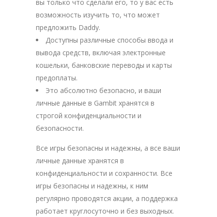
вы только что сделали его, то у вас есть
возможность изучить то, что может
предложить Daddy.
Доступны различные способы ввода и
вывода средств, включая электронные
кошельки, банковские переводы и карты
предоплаты.
Это абсолютно безопасно, и ваши
личные данные в Gambit хранятся в
строгой конфиденциальности и
безопасности.
Все игры безопасны и надежны, а все ваши
личные данные хранятся в
конфиденциальности и сохранности. Все
игры безопасны и надежны, к ним
регулярно проводятся акции, а поддержка
работает круглосуточно и без выходных.