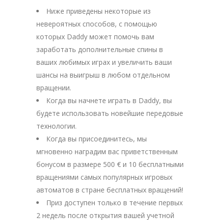
Ниже приведены некоторые из
невероятных способов, с помощью
которых Daddy может помочь вам
заработать дополнительные спины в
ваших любимых играх и увеличить ваши
шансы на выигрыш в любом отдельном
вращении.
Когда вы начнете играть в Daddy, вы
будете использовать новейшие передовые
технологии.
Когда вы присоединитесь, мы
мгновенно наградим вас приветственным
бонусом в размере 500 € и 10 бесплатными
вращениями самых популярных игровых
автоматов в стране бесплатных вращений!
Приз доступен только в течение первых
2 недель после открытия вашей учетной