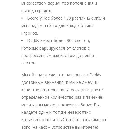
множеством вариантов пополнения и
вывода средств.
Всего у нас более 150 различных игр, и
мы найдем что-то для каждого типа
игроков.
Daddy имеет более 300 слотов,
которые варьируются от слотов с
прогрессивным джекпотом до пенни-
слотов.
Мы обещаем сделать ваш опыт в Daddy
достойным внимания, и мы не лжем. В
качестве альтернативы, если вы играете
определенное количество раз в течение
месяца, вы можете получить бонус. Вы
найдете один и тот же невероятно
интуитивно понятный опыт независимо от
того, на каком устройстве вы играете;