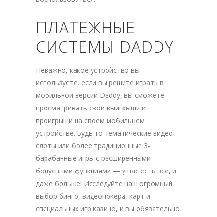
ПЛАТЕЖНЫЕ
СИСТЕМЫ DADDY
Неважно, какое устройство вы
используете, если вы решите играть в
мобильной версии Daddy, вы сможете
просматривать свои выигрыши и
проигрыши на своем мобильном
устройстве. Будь то тематические видео-
слоты или более традиционные 3-
барабанные игры с расширенными
бонусными функциями — у нас есть все, и
даже больше! Исследуйте наш огромный
выбор бинго, видеопокера, карт и
специальных игр казино, и вы обязательно