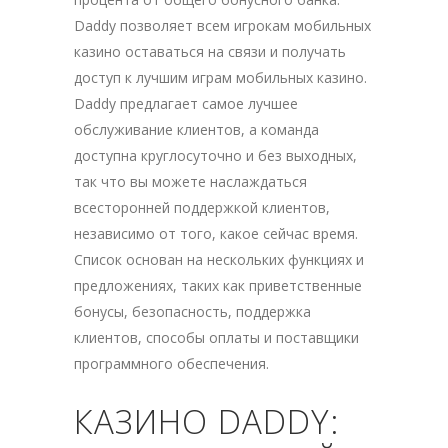
Daddy позволяет всем игрокам мобильных
казино оставаться на связи и получать
доступ к лучшим играм мобильных казино.
Daddy предлагает самое лучшее
обслуживание клиентов, а команда
доступна круглосуточно и без выходных,
так что вы можете наслаждаться
всесторонней поддержкой клиентов,
независимо от того, какое сейчас время.
Список основан на нескольких функциях и
предложениях, таких как приветственные
бонусы, безопасность, поддержка
клиентов, способы оплаты и поставщики
программного обеспечения.
КАЗИНО DADDY: