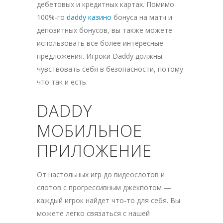
дебетовых и кредитных картах. Помимо
100%-го
daddy казино
бонуса на матч и
депозитных бонусов, вы также можете
использовать все более интересные
предложения. Игроки Daddy должны
чувствовать себя в безопасности, потому
что так и есть.
DADDY
МОБИЛЬНОЕ
ПРИЛОЖЕНИЕ
От настольных игр до видеослотов и
слотов с прогрессивным джекпотом —
каждый игрок найдет что-то для себя. Вы
можете легко связаться с нашей