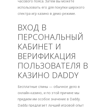
часового пояса. Затем вы можете
использовать его для покупки широкого
спектра игр казино в демо-режиме.
ВХОД В
ПЕРСОНАЛЬНЫЙ
КАБИНЕТ И
ВЕРИФИКАЦИЯ
ПОЛЬЗОВАТЕЛЯ В
КАЗИНО DADDY
Бесплатные спины — обычное дело в
онлайн-казино, и по этой причине мы
придаем им особое значение в Daddy.
Daddy предлагает лучший игровой опыт