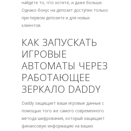
найдете то, что хотите, и даже больше.
Однако бонус на депозит доступен только
при первом депозите и для новых
клиентов.
КАК ЗАПУСКАТЬ
ИГРОВЫЕ
АВТОМАТЫ ЧЕРЕЗ
РАБОТАЮЩЕЕ
ЗЕРКАЛО DADDY
Daddy защищает ваши игровые данные с
помощью того же самого современного
метода шифрования, который защищает
финансовую информацию на ваших