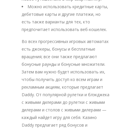
Можно использовать кредитные карты,
дебетовые карты и другие платежи, но
есть также варианты для тех, кто
предпочитает использовать веб-кошелек.
Во всех прогрессивных игровых автоматах
есть джокеры, бонусы и бесплатные
вращения; все они также предлагают
бонусные раунды и бонусные множители.
Затем вам нужно будет использовать их,
чтобы получить доступ ко всем играм и
рекламным акциям, которые предлагает
Daddy. От популярной рулетки и блэкджека
с живыми дилерами до рулетки с живыми
дилерами и столов с живыми дилерами —
каждый найдет игру для себя. Казино
Daddy предлагает ряд бонусов и