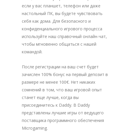
если у вас планшет, телефон или даже
настольный ПК, вы будете чувствовать
себя как дома. Для безопасного и
конфиденциального игрового процесса
используйте наш справочный онлайн-чат,
чтобы мгновенно общаться с нашей
командой.
После регистрации на ваш счет будет
зачислен 100% бонус на первый депозит в
размере не менее 100€. Нет никаких
сомнений в том, что ваш игровой опыт
станет еще лучше, когда вы
присоединитесь к Daddy. В Daddy
представлены лучшие игры от ведущего
поставщика программного обеспечения
Microgaming.