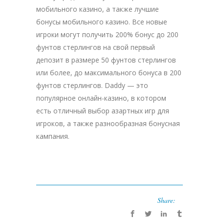
мобильного казино, а также лучшие
бонусы мобильного казино. Все новые
игроки могут получить 200% бонус до 200
фунтов стерлингов на свой первый
депозит в размере 50 фунтов стерлингов
или более, до максимального бонуса в 200
фунтов стерлингов. Daddy — это
популярное онлайн-казино, в котором
есть отличный выбор азартных игр для
игроков, а также разнообразная бонусная
кампания.
Share: