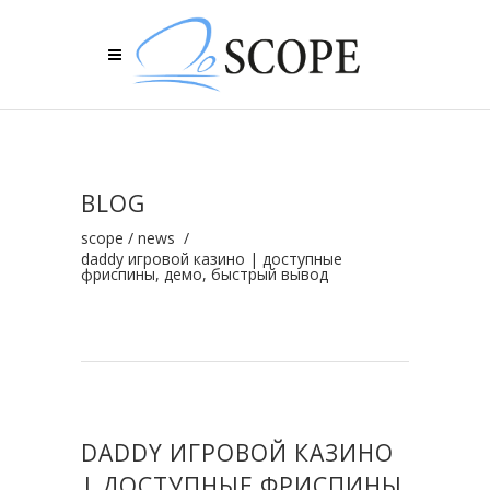
BLOG
scope
/
news
/
daddy игровой казино | доступные
фриспины, демо, быстрый вывод
DADDY ИГРОВОЙ КАЗИНО
| ДОСТУПНЫЕ ФРИСПИНЫ,