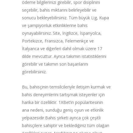
ödeme bilgilerinizi girebilir, spor disiplinini
seçebilir, bahis miktarını belirleyebilir ve
sonucu bekleyebilirsiniz. Tüm büyük Lig, Kupa
ve şampiyonluk etkinliklerine bahis
oynayabilirsiniz. Site, İngilizce, İspanyolca,
Portekizce, Fransızca, Felemenkçe ve
İtalyanca ve diğerleri dahil olmak üzere 17
dilde mevcuttur. Ayrıca takımın istatistiklerini
görebilir ve takımın son başarılarını
görebilirsiniz.
Bu, bahisçinin temsilcileriyle iletişim kurmak ve
bahis deneyimlerini tartışmak isteyenler için
harika bir özelliktir. 1XBet’in popülaritesinin
ana nedeni, sunduğu geniş oyun ve etkinlik
yelpazesidir.Bahis şirketi ayrıca çok çeşitli
bahisçilere sahiptir ve beklediğiniz tüm olağan