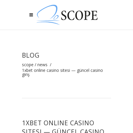
BLOG
scope
/
news
/
1xbet online casino sitesi — güncel casino
giriş
1XBET ONLINE CASINO
SITESI — GÜNCEL CASINO