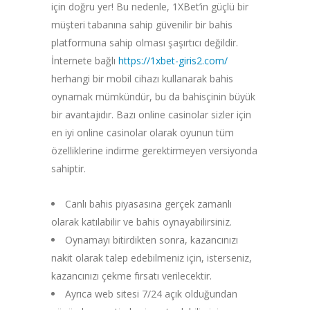
için doğru yer! Bu nedenle, 1XBet’in güçlü bir
müşteri tabanına sahip güvenilir bir bahis
platformuna sahip olması şaşırtıcı değildir.
İnternete bağlı
https://1xbet-giris2.com/
herhangi bir mobil cihazı kullanarak bahis
oynamak mümkündür, bu da bahisçinin büyük
bir avantajıdır. Bazı online casinolar sizler için
en iyi online casinolar olarak oyunun tüm
özelliklerine indirme gerektirmeyen versiyonda
sahiptir.
Canlı bahis piyasasına gerçek zamanlı
olarak katılabilir ve bahis oynayabilirsiniz.
Oynamayı bitirdikten sonra, kazancınızı
nakit olarak talep edebilmeniz için, isterseniz,
kazancınızı çekme fırsatı verilecektir.
Ayrıca web sitesi 7/24 açık olduğundan