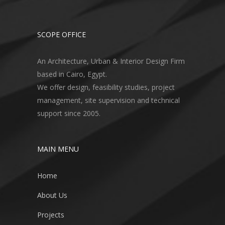
SCOPE OFFICE
An Architecture, Urban & Interior Design Firm
based in Cairo, Egypt.
We offer design, feasibility studies, project
management, site supervision and technical
support since 2005.
MAIN MENU
Home
About Us
Projects