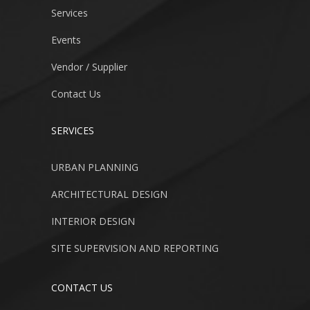
Services
Events
Vendor / Supplier
Contact Us
SERVICES
URBAN PLANNING
ARCHITECTURAL DESIGN
INTERIOR DESIGN
SITE SUPERVISION AND REPORTING
CONTACT US