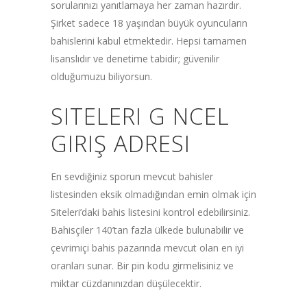
sorularınızı yanıtlamaya her zaman hazırdır.
Şirket sadece 18 yaşından büyük oyuncuların
bahislerini kabul etmektedir. Hepsi tamamen
lisanslıdır ve denetime tabidir; güvenilir
olduğumuzu biliyorsun.
SITELERI G NCEL
GIRIŞ ADRESI
En sevdiğiniz sporun mevcut bahisler
listesinden eksik olmadığından emin olmak için
Siteleri’daki bahis listesini kontrol edebilirsiniz.
Bahisçiler 140’tan fazla ülkede bulunabilir ve
çevrimiçi bahis pazarında mevcut olan en iyi
oranları sunar. Bir pin kodu girmelisiniz ve
miktar cüzdanınızdan düşülecektir.