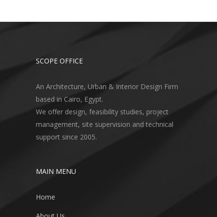
SCOPE OFFICE
An Architecture, Urban & Interior Design Firm
based in Cairo, Egypt.
We offer design, feasibility studies, project
management, site supervision and technical
support since 2005.
MAIN MENU
Home
About Us