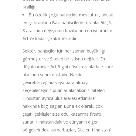
Krallığı
Bu özellik çoğu bahisçide mevcuttur, ancak
en iyi oranlarla.Bazı bahisçilerde oranlar %1,5-
8 arasında değişirken bazılarında en iyi oranlar
%15’e kadar çıkabilmektedir.
Sektör, bahisçiler için her zaman büyük ilgi
görmüştür ve Siteleri bir istisna değildir. En
düşük oranlar %1,5 gibi düşük oranlarla e-spor
alanında sunulmaktadır. Nakde
çevirebileceğiniz veya para almayı
seçebileceğiniz puanlar alacaksınız. Siteleri
Hindistan ayrıca uluslararası etkinlikler
hakkında bilgi sağlar. Buna ek olarak, çok
çeşitli çekilişler size ödül kazanma fırsatı
sunar. Hindistan’daki ve dünyanın diğer
bölgelerindeki kumarbazlar, Siteleri Hindistan’ı