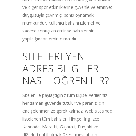
ve diğer spor etkinliklerine güvenle ve emniyet
duygusuyla çevrimiçi bahis oynamak
mümkündür. Kullanıcı bahsini izlemeli ve
sadece sonuçtan eminse bahislerinin
yapıldığından emin olmalıdır.
SITELERI YENI
ADRES BILGILERI
NASIL ÖĞRENILIR?
Siteleri ile paylaştığınız tüm kişisel verileriniz
her zaman güvende tutulur ve paranız için
endişelenmenize gerek kalmaz. Web sitesinde
listelenen tüm bahisler, Hintçe, İngilizce,
Kannada, Marathi, Gujarati, Punjabi ve
diğerleri dahil olmak üzere mevcut tüm