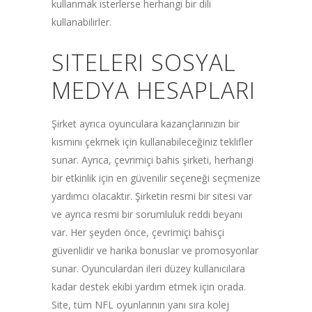
kullanmak isterlerse herhangi bir dili
kullanabilirler.
SITELERI SOSYAL
MEDYA HESAPLARI
Şirket ayrıca oyunculara kazançlarınızın bir
kısmını çekmek için kullanabileceğiniz teklifler
sunar. Ayrıca, çevrimiçi bahis şirketi, herhangi
bir etkinlik için en güvenilir seçeneği seçmenize
yardımcı olacaktır. Şirketin resmi bir sitesi var
ve ayrıca resmi bir sorumluluk reddi beyanı
var. Her şeyden önce, çevrimiçi bahisçi
güvenlidir ve harika bonuslar ve promosyonlar
sunar. Oyunculardan ileri düzey kullanıcılara
kadar destek ekibi yardım etmek için orada.
Site, tüm NFL oyunlarının yanı sıra kolej