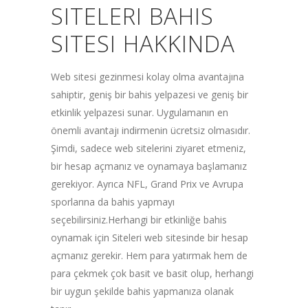
SITELERI BAHIS
SITESI HAKKINDA
Web sitesi gezinmesi kolay olma avantajına
sahiptir, geniş bir bahis yelpazesi ve geniş bir
etkinlik yelpazesi sunar. Uygulamanın en
önemli avantajı indirmenin ücretsiz olmasıdır.
Şimdi, sadece web sitelerini ziyaret etmeniz,
bir hesap açmanız ve oynamaya başlamanız
gerekiyor. Ayrıca NFL, Grand Prix ve Avrupa
sporlarına da bahis yapmayı
seçebilirsiniz.Herhangi bir etkinliğe bahis
oynamak için Siteleri web sitesinde bir hesap
açmanız gerekir. Hem para yatırmak hem de
para çekmek çok basit ve basit olup, herhangi
bir uygun şekilde bahis yapmanıza olanak