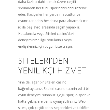
daha fazlası dahil olmak üzere çeşitli
sporlardan her türlü spor bahislerini rezerve
eder. Kasiyerler her yerde mevcuttur ve
oyuncular bahis hesabına para aktarmak için
iki ile beş avro arasında seçim yapabilir.
Hesabınızla veya Siteleri casino’daki
deneyiminizle ilgili sorularınız veya
endişeleriniz için bugün bize ulaşın.
SITELERI’DEN
YENILIKÇI HIZMET
Yine de, eğer bir Siteleri casino
bağımlısıysanız, Siteleri casino tatmin edici bir
oyun deneyimi sunabilir. Çoğu spor, e-spor ve
hatta çekilişlere bahis oynayabilirsiniz. Web
sitesi, çok çeşitli bahis seçenekleri ve teklifler