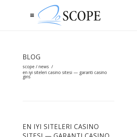
BLOG
scope
/
news
/
en iyi siteleri casino sitesi — garanti casino
giris
EN IYI SITELERI CASINO
SITESI — GARANTI CASINO