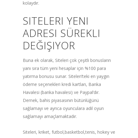
kolaydır.
SITELERI YENI
ADRESI SÜREKLI
DEĞIŞIYOR
Buna ek olarak, Siteleri çok çeşitli bonusların
yanı sıra tüm yeni hesaplar için %100 para
yatırma bonusu sunar. Siteleri’teki en yaygın
ödeme seçenekleri kredi kartları, Banka
Havalesi (banka havalesi) ve Paypal’dır.
Dernek, bahis piyasasının bütünlüğünü
sağlamayı ve ayrıca oyunculara adil oyun
sağlamayı amaçlamaktadır.
Siteleri, kriket, futbol,basketbol,tenis, hokey ve