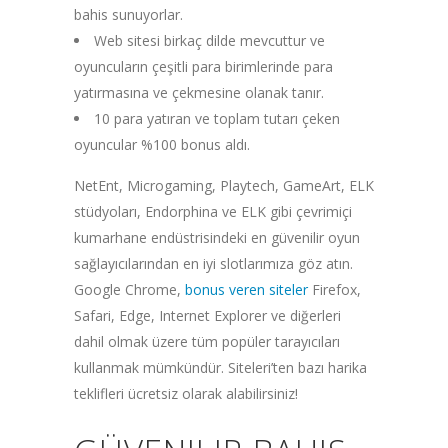
bahis sunuyorlar.
Web sitesi birkaç dilde mevcuttur ve
oyuncuların çeşitli para birimlerinde para
yatırmasına ve çekmesine olanak tanır.
10 para yatıran ve toplam tutarı çeken
oyuncular %100 bonus aldı.
NetEnt, Microgaming, Playtech, GameArt, ELK
stüdyoları, Endorphina ve ELK gibi çevrimiçi
kumarhane endüstrisindeki en güvenilir oyun
sağlayıcılarından en iyi slotlarımıza göz atın.
Google Chrome,
bonus veren siteler
Firefox,
Safari, Edge, Internet Explorer ve diğerleri
dahil olmak üzere tüm popüler tarayıcıları
kullanmak mümkündür. Siteleri’ten bazı harika
teklifleri ücretsiz olarak alabilirsiniz!