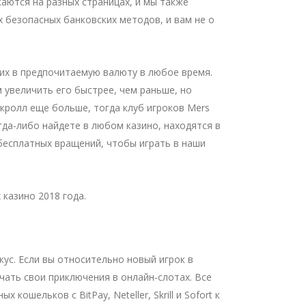
жаются на разных страницах, и мы также
 безопасных банковских методов, и вам не о
их в предпочитаемую валюту в любое время.
 увеличить его быстрее, чем раньше, но
нкролл еще больше, тогда клуб игроков Mers
да-либо найдете в любом казино, находятся в
 бесплатных вращений, чтобы играть в наши
казино 2018 года.
кус. Если вы относительно новый игрок в
ать свои приключения в онлайн-слотах. Все
ошельков с BitPay, Neteller, Skrill и Sofort к