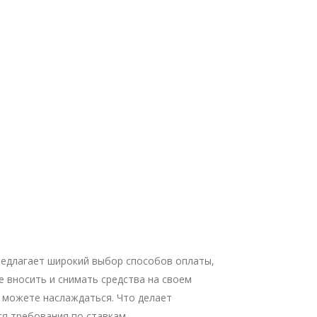
предлагает широкий выбор способов оплаты,
 вносить и снимать средства на своем
 можете наслаждаться. Что делает
я требования по ставкам.