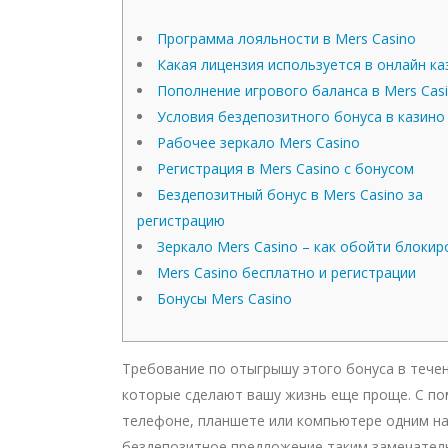
Программа лояльности в Mers Casino
Какая лицензия используется в онлайн ка
Пополнение игрового баланса в Mers Cas
Условия бездепозитного бонуса в казино
Рабочее зеркало Mers Casino
Регистрация в Mers Casino с бонусом
Бездепозитный бонус в Mers Casino за
регистрацию
Зеркало Mers Casino – как обойти блокир
Mers Casino бесплатно и регистрации
Бонусы Mers Casino
Требование по отыгрышу этого бонуса в течен
которые сделают вашу жизнь еще проще. С по
телефоне, планшете или компьютере одним на
бездепозитное предложение таким замечатель