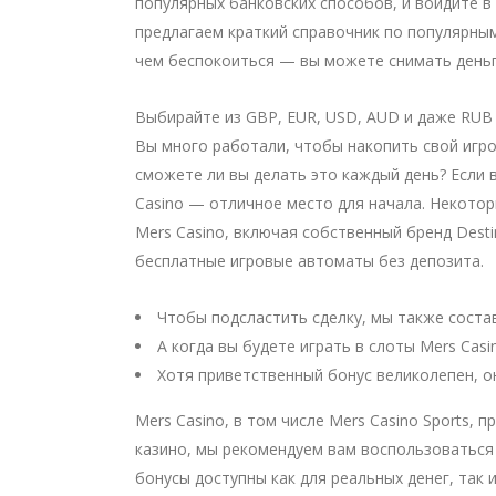
популярных банковских способов, и войдите в 
предлагаем краткий справочник по популярным
чем беспокоиться — вы можете снимать деньги
Выбирайте из GBP, EUR, USD, AUD и даже RUB
Вы много работали, чтобы накопить свой игро
сможете ли вы делать это каждый день? Если 
Casino — отличное место для начала. Некотор
Mers Casino, включая собственный бренд Dest
бесплатные игровые автоматы без депозита.
Чтобы подсластить сделку, мы также состав
А когда вы будете играть в слоты Mers Casi
Хотя приветственный бонус великолепен, он
Mers Casino, в том числе Mers Casino Sports,
казино, мы рекомендуем вам воспользоваться 
бонусы доступны как для реальных денег, так и