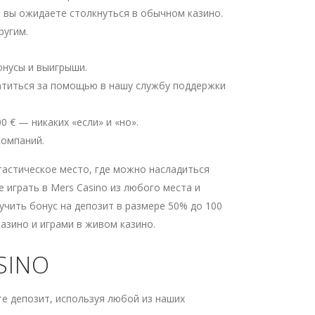
и вы ожидаете столкнуться в обычном казино.
ругим.
онусы и выигрыши.
ратиться за помощью в нашу службу поддержки
 € — никаких «если» и «но».
компаний.
нтастическое место, где можно насладиться
е играть в Mers Casino из любого места и
учить бонус на депозит в размере 50% до 100
азино и играми в живом казино.
SINO
е депозит, используя любой из наших