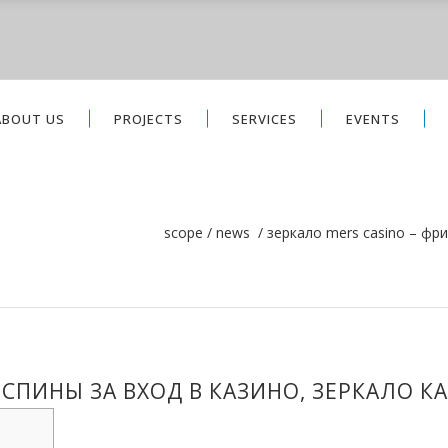
ABOUT US
PROJECTS
SERVICES
EVENTS
scope
/
news
/
зеркало mers casino – фр
ИСПИНЫ ЗА ВХОД В КАЗИНО, ЗЕРКАЛО 