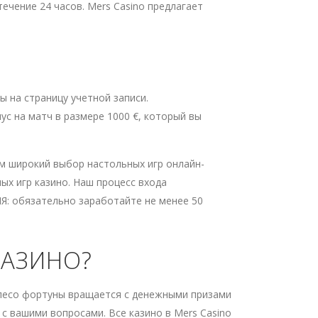
течение 24 часов. Mers Casino предлагает
ы на страницу учетной записи.
ус на матч в размере 1000 €, который вы
ем широкий выбор настольных игр онлайн-
ых игр казино. Наш процесс входа
: обязательно заработайте не менее 50
КАЗИНО?
олесо фортуны вращается с денежными призами
с вашими вопросами. Все казино в Mers Casino