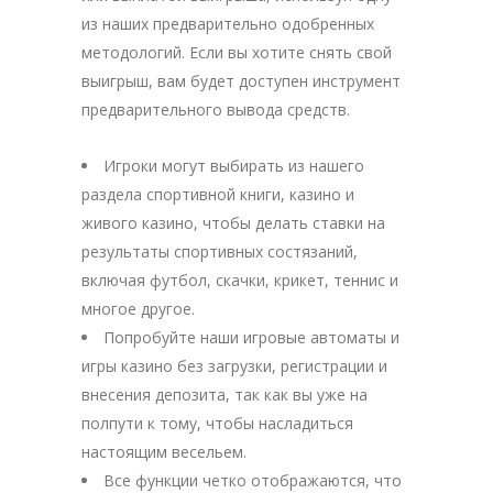
из наших предварительно одобренных
методологий. Если вы хотите снять свой
выигрыш, вам будет доступен инструмент
предварительного вывода средств.
Игроки могут выбирать из нашего
раздела спортивной книги, казино и
живого казино, чтобы делать ставки на
результаты спортивных состязаний,
включая футбол, скачки, крикет, теннис и
многое другое.
Попробуйте наши игровые автоматы и
игры казино без загрузки, регистрации и
внесения депозита, так как вы уже на
полпути к тому, чтобы насладиться
настоящим весельем.
Все функции четко отображаются, что