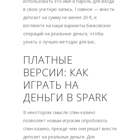
использовать это имя и пароль для входа
в свою учетную запись. Главное — внести
депозит на сумму не менее 20 €, и
взгляните на наши варианты банковских
операций на реальные деньги, чтобы
узнать о лучших методах для вас.
ПЛАТНЫЕ
ВЕРСИИ: КАК
ИГРАТЬ НА
ДЕНЬГИ В SPARK
В некотором смысле спин-казино
позволяет новым игрокам опробовать
спин-казино, прежде чем они решат внести
депозит на реальные деньги. Для