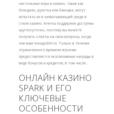
настольные игры в казино, такие как
блэкджек, рулетка или баккара, могут
испытать их в захватывающей среде в
стиле казино. Агенты поддержки доступны
круглосуточно, поэтому вы можете
получить ответы на свои вопросы, когда
они вам понадобятся. Только в течение
ограниченного времени игрокам
предоставляются эксклюзивные награды в
виде бонусов и кредитов, в том числе:.
ОНЛАЙН КАЗИНО
SPARK И ЕГО
КЛЮЧЕВЫЕ
ОСОБЕННОСТИ