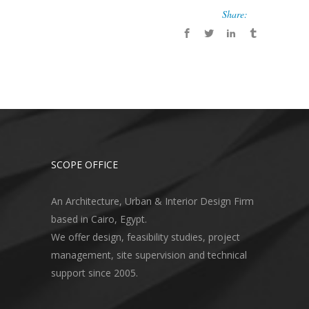
Share:
SCOPE OFFICE
An Architecture, Urban & Interior Design Firm
based in Cairo, Egypt.
We offer design, feasibility studies, project
management, site supervision and technical
support since 2005.