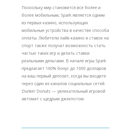
Поскольку мир становится все более и
более мобильным, Spark является одним
из первых казино, использующих
мобильные устройства в качестве способа
оплаты. Любители лайв-казино и ставок на
спорт также получат возможность стать
частью таких игр и делать ставки
реальными деньгами. В начале игры Spark
предлагает 100% бонус до 1000 долларов
на ваш первый депозит, когда вы входите
через один из каналов социальных сетей.
Dunkin’ Donuts — увлекательный игровой
автомат с щедрым джекпотом.