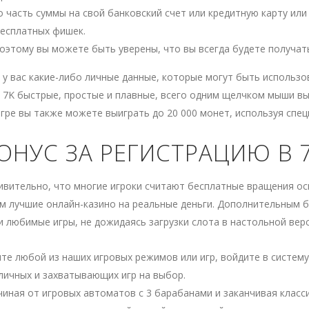
 часть суммы на свой банковский счет или кредитную карту или
есплатных фишек.
оэтому вы можете быть уверены, что вы всегда будете получат
 у вас какие-либо личные данные, которые могут быть использо
о 7K быстрые, простые и плавные, всего одним щелчком мыши вы
 игре вы также можете выиграть до 20 000 монет, используя спе
ОНУС ЗА РЕГИСТРАЦИЮ В 
удивительно, что многие игроки считают бесплатные вращения о
м лучшие онлайн-казино на реальные деньги. Дополнительным 
и любимые игры, не дожидаясь загрузки слота в настольной верс
 любой из наших игровых режимов или игр, войдите в систему
личных и захватывающих игр на выбор.
чиная от игровых автоматов с 3 барабанами и заканчивая класс