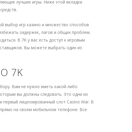
тляющие лучшие игры. Ниже этой вкладки
средств.
ой выбор игр казино и множество способов
избежать задержек, лагов и общих проблем.
даться. В 7K у вас есть доступ к игровым
ставщиков. Вы можете выбрать один из
О 7K
бору. Вам не нужно иметь какой-либо
которым вы должны следовать. Это одни из
и первый лицензированный слот Casino War. В
 прямо на своем мобильном телефоне. Все