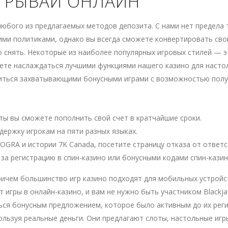
ИГРЫВАЙ ОНЛАЙН
любого из предлагаемых методов депозита. С нами нет предела 
ими политиками, однако вы всегда сможете конвертировать свой
снять. Некоторые из наиболее популярных игровых стилей — это
ете наслаждаться лучшими функциями нашего казино для настол
адиться захватывающими бонусными играми с возможностью пол
ы вы сможете пополнить свой счет в кратчайшие сроки.
ержку игрокам на пяти разных языках.
OGRA и истории 7K Canada, посетите страницу отказа от ответс
 за регистрацию в спин-казино или бонусными кодами спин-казин
причем большинство игр казино подходят для мобильных устрой
игры в онлайн-казино, и вам не нужно быть участником Blackjac
ться бонусным предложением, которое было активным до их рег
льзуя реальные деньги. Они предлагают слоты, настольные игр