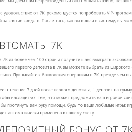
е, мы даем вам непревзойденный опыт онлайн-казино, независи
е удовольствие от 7K, рекомендуется попробовать VIP-програм
за снятие средств. После того, как вы вошли в систему, вы мо
АВТОМАТЫ 7K
 7K из более чем 100 стран и получите шанс выиграть эксклюзи
вашего первого депозита в 7K вы можете выбрать из широкого 
азино. Привыкайте к банковским операциям в 7K, прежде чем вы 
е в течение 7 дней после первого депозита, 1 депозит на сумм
 чтобы насладиться тем, что может предложить наш игровой сай
обы протянуть вам руку помощи, будь то ваши любимые игры: и
удет автоматически применена к вашему счету.
ДЕПОЗИТНЫЙ БОНУС ОТ 7K