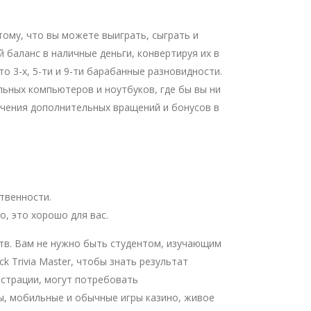
тому, что вы можете выиграть, сыграть и
 баланс в наличные деньги, конвертируя их в
 3-х, 5-ти и 9-ти барабанные разновидности.
ьных компьютеров и ноутбуков, где бы вы ни
учения дополнительных вращений и бонусов в
твенности.
о, это хорошо для вас.
ств. Вам не нужно быть студентом, изучающим
k Trivia Master, чтобы знать результат
истрации, могут потребовать
ы, мобильные и обычные игры казино, живое