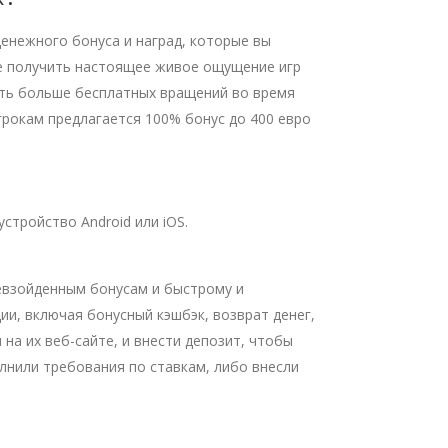
денежного бонуса и наград, которые вы
те получить настоящее живое ощущение игр
ить больше бесплатных вращений во время
грокам предлагается 100% бонус до 400 евро
стройство Android или iOS.
ревзойденным бонусам и быстрому и
и, включая бонусный кэшбэк, возврат денег,
на их веб-сайте, и внести депозит, чтобы
олнили требования по ставкам, либо внесли