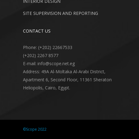
INTERIOR DESIGN
SITE SUPERVISION AND REPORTING
CONTACT US
Phone: (+202) 22667533
(+202) 2267 8577
E-mail: info@scope.net.eg
Address: 49A Al-Moltaka Al-Arabi District,
Apartment 6, Second Floor, 11361 Sheraton
Heliopolis, Cairo, Egypt.
©Scope 2022