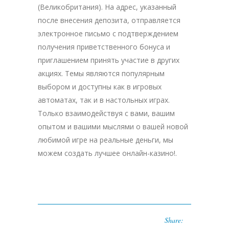
(Великобритания). На адрес, указанный
после внесения депозита, отправляется
электронное письмо с подтверждением
получения приветственного бонуса и
приглашением принять участие в других
акциях. Темы являются популярным
выбором и доступны как в игровых
автоматах, так и в настольных играх.
Только взаимодействуя с вами, вашим
опытом и вашими мыслями о вашей новой
любимой игре на реальные деньги, мы
можем создать лучшее онлайн-казино!.
Share: