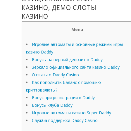
КАЗИНО, ДЕМО СЛОТЫ
КАЗИНО
Menu
Игровые автоматы и основные режимы игры
казино Daddy
Бонусы на первый депозит в Daddy
Зеркало официального сайта казино Daddy
Отзывы о Daddy Casino
Как пополнить баланс с помощью
криптовалюты?
Бонус при регистрации в Daddy
Бонусы клуба Daddy
Игровые автоматы казино Super Daddy
Служба поддержки Daddy Casino