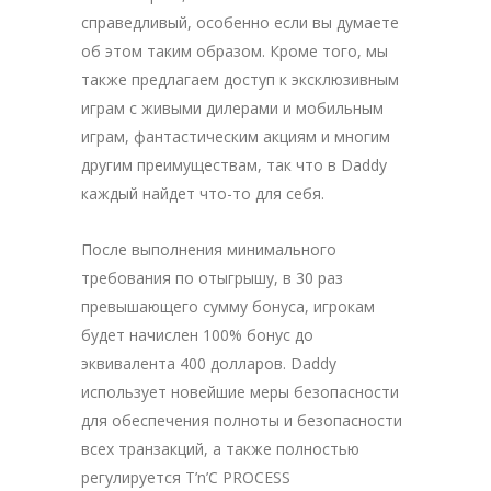
справедливый, особенно если вы думаете
об этом таким образом. Кроме того, мы
также предлагаем доступ к эксклюзивным
играм с живыми дилерами и мобильным
играм, фантастическим акциям и многим
другим преимуществам, так что в Daddy
каждый найдет что-то для себя.
После выполнения минимального
требования по отыгрышу, в 30 раз
превышающего сумму бонуса, игрокам
будет начислен 100% бонус до
эквивалента 400 долларов. Daddy
использует новейшие меры безопасности
для обеспечения полноты и безопасности
всех транзакций, а также полностью
регулируется T’n’C PROCESS