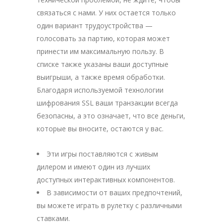
связаться с нами. У них остается только
один вариант трудоустройства —
голосовать за партию, которая может
принести им максимальную пользу. В
списке также указаны ваши доступные
выигрыши, а также время обработки.
Благодаря используемой технологии
шифрования SSL ваши транзакции всегда
безопасны, а это означает, что все деньги,
которые вы вносите, остаются у вас.
Эти игры поставляются с живым
дилером и имеют один из лучших
доступных интерактивных компонентов.
В зависимости от ваших предпочтений,
вы можете играть в рулетку с различными
ставками.