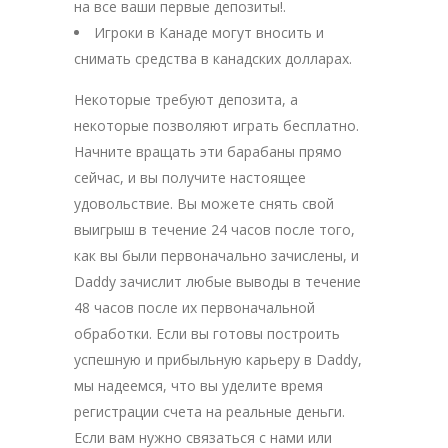
на все ваши первые депозиты!.
Игроки в Канаде могут вносить и
снимать средства в канадских долларах.
Некоторые требуют депозита, а
некоторые позволяют играть бесплатно.
Начните вращать эти барабаны прямо
сейчас, и вы получите настоящее
удовольствие. Вы можете снять свой
выигрыш в течение 24 часов после того,
как вы были первоначально зачислены, и
Daddy зачислит любые выводы в течение
48 часов после их первоначальной
обработки. Если вы готовы построить
успешную и прибыльную карьеру в Daddy,
мы надеемся, что вы уделите время
регистрации счета на реальные деньги.
Если вам нужно связаться с нами или