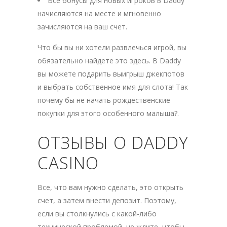
Все бонусы для новых игроков в Daddy
начисляются на месте и мгновенно
зачисляются на ваш счет.
Что бы вы ни хотели развлечься игрой, вы
обязательно найдете это здесь. В Daddy
вы можете подарить выигрыш джекпотов
и выбрать собственное имя для слота! Так
почему бы не начать рождественские
покупки для этого особенного малыша?.
ОТЗЫВЫ О DADDY
CASINO
Все, что вам нужно сделать, это открыть
счет, а затем внести депозит. Поэтому,
если вы столкнулись с какой-либо
технической проблемой, не ждите, чтобы