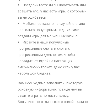
Предпочитаете ли вы наматывать или
вращать его, у нас есть игры, с которыми
вы не ошибетесь.
Мобильное казино не случайно стало
настолько популярным, ведь 7K сами
создали игры для мобильных казино.
Играйте в наши популярные
прогрессивные слоты и слоты с
прогрессивным джекпотом, чтобы
насладиться игрой на настоящих
американских горках, даже если у вас
небольшой бюджет.
Вам необходимо заполнить некоторую
основную информацию, прежде чем вы
решите играть по-настоящему.
Большинство отличных игр онлайн-казино