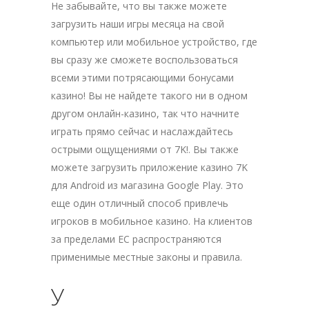
Не забывайте, что вы также можете
загрузить наши игры месяца на свой
компьютер или мобильное устройство, где
вы сразу же сможете воспользоваться
всеми этими потрясающими бонусами
казино! Вы не найдете такого ни в одном
другом онлайн-казино, так что начните
играть прямо сейчас и наслаждайтесь
острыми ощущениями от 7K!. Вы также
можете загрузить приложение казино 7K
для Android из магазина Google Play. Это
еще один отличный способ привлечь
игроков в мобильное казино. На клиентов
за пределами ЕС распространяются
применимые местные законы и правила.
У