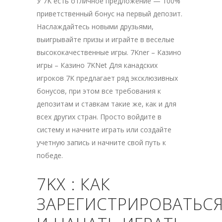
У 7K есть отличное предложение — 100%
приветственный бонус на первый депозит.
Наслаждайтесь новыми друзьями,
выигрывайте призы и играйте в веселые
высококачественные игры. 7Kner – Казино
игры – Казино 7KNet Для канадских
игроков 7K предлагает ряд эксклюзивных
бонусов, при этом все требования к
депозитам и ставкам такие же, как и для
всех других стран. Просто войдите в
систему и начните играть или создайте
учетную запись и начните свой путь к
победе.
7KX : КАК
ЗАРЕГИСТРИРОВАТЬС