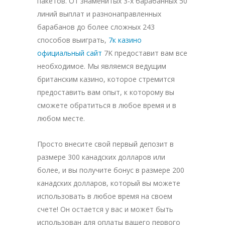
пакетов. От знаменитых 3-х барабанных 50
линий выплат и разнонаправленных
барабанов до более сложных 243
способов выиграть,
7к казино
официальный сайт
7K предоставит вам все
необходимое. Мы являемся ведущим
британским казино, которое стремится
предоставить вам опыт, к которому вы
сможете обратиться в любое время и в
любом месте.
Просто внесите свой первый депозит в
размере 300 канадских долларов или
более, и вы получите бонус в размере 200
канадских долларов, который вы можете
использовать в любое время на своем
счете! Он остается у вас и может быть
использован для оплаты вашего первого