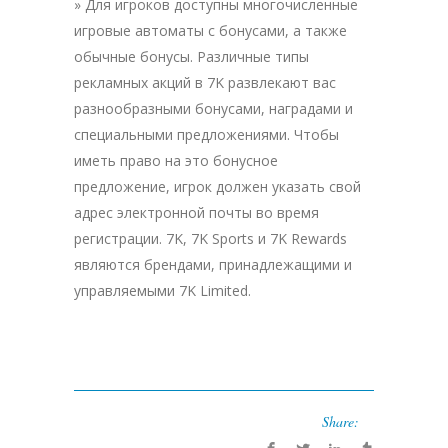
» Для игроков доступны многочисленные
игровые автоматы с бонусами, а также
обычные бонусы. Различные типы
рекламных акций в 7K развлекают вас
разнообразными бонусами, наградами и
специальными предложениями. Чтобы
иметь право на это бонусное
предложение, игрок должен указать свой
адрес электронной почты во время
регистрации. 7K, 7K Sports и 7K Rewards
являются брендами, принадлежащими и
управляемыми 7K Limited.
Share: