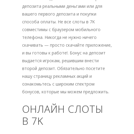
депозита реальными деньгами или для
вашего первого депозита и покупки
способа оплаты. Не все слоты в 7K
совместимы с браузером мобильного
телефона. Никогда не нужно ничего
скачивать — просто скачайте приложение,
и вы готовы к работе!. Бонус на депозит
выдается игрокам, решившим внести
второй депозит. Обязательно посетите
нашу страницу рекламных акций и
ознакомьтесь с широким спектром
бонусов, которые мы можем предложить.
ОНЛАЙН СЛОТЫ
В 7K