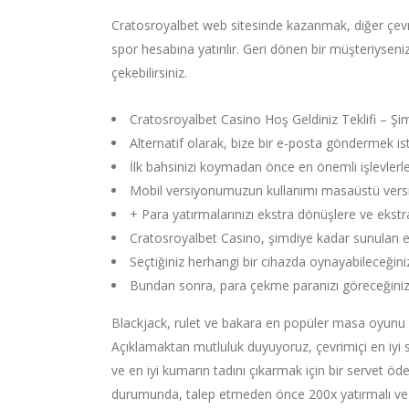
Cratosroyalbet web sitesinde kazanmak, diğer çevri
spor hesabına yatırılır. Geri dönen bir müşteriyseni
çekebilirsiniz.
Cratosroyalbet Casino Hoş Geldiniz Teklifi – Şi
Alternatif olarak, bize bir e-posta göndermek ist
İlk bahsinizi koymadan önce en önemli işlevlerle 
Mobil versiyonumuzun kullanımı masaüstü versiyo
+ Para yatırmalarınızı ekstra dönüşlere ve ekst
Cratosroyalbet Casino, şimdiye kadar sunulan en
Seçtiğiniz herhangi bir cihazda oynayabileceğini
Bundan sonra, para çekme paranızı göreceğiniz b
Blackjack, rulet ve bakara en popüler masa oyunu oy
Açıklamaktan mutluluk duyuyoruz, çevrimiçi en iyi s
ve en iyi kumarın tadını çıkarmak için bir servet
durumunda, talep etmeden önce 200x yatırmalı ve