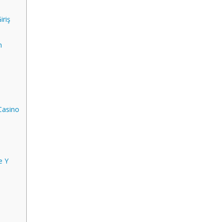
iriş
n
Casino
e Y