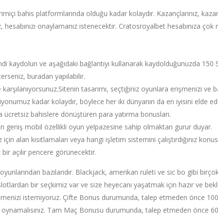
miçi bahis platformlarında olduğu kadar kolaydır. Kazançlarınız, kaza
z, hesabınızı onaylamanız istenecektir. Cratosroyalbet hesabınıza çok ra
mdi kaydolun ve aşağıdaki bağlantıyı kullanarak kaydolduğunuzda 150 
erseniz, buradan yapılabilir.
karşılanıyorsunuz.Sitenin tasarımı, seçtiğiniz oyunlara erişmenizi ve b
numuz kadar kolaydır, böylece her iki dünyanın da en iyisini elde ede
ra ücretsiz bahislere dönüştüren para yatırma bonusları.
 geniş mobil özellikli oyun yelpazesine sahip olmaktan gurur duyar.
z için alan kısıtlamaları veya hangi işletim sistemini çalıştırdığınız k
ir açılır pencere görünecektir.
unlarından bazılarıdır. Blackjack, amerikan ruleti ve sic bo gibi birço
lotlardan bir seçkimiz var ve size heyecanı yaşatmak için hazır ve bekli
 ödemenizi istemiyoruz. Çifte Bonus durumunda, talep etmeden önce 100
 oynamalısınız. Tam Maç Bonusu durumunda, talep etmeden önce 600x