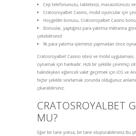
Cep telefonunuzu, tabletinizi, masaüstünüzü veya
Cratosroyalbet Casino, mobil oyuncular için çev
Hoşgeldin bonusu, Cratosroyalbet Casino bon
Bonuslar, yaptığınız para yatırma miktarına gör
çekebilirsiniz!
İlk para yatırma işleminizi yapmadan önce oynam
Cratosroyalbet Casino sitesi ve mobil uygulaması, 
oynamak için harikadır. Hızlı bir şekilde çevrimiçi 
halindeyken eğlenceli vakit geçirmek için iOS ve An
hiçbir şekilde sınırlamak zorunda olduğunuz anlamı
çıkarabilirsiniz.
CRATOSROYALBET G
MU?
Eğer bir tane yoksa, bir tane oluşturabilirsiniz.Bu şi