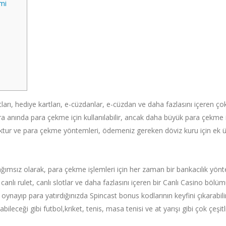
mi
tları, hediye kartları, e-cüzdanlar, e-cüzdan ve daha fazlasını içeren
a anında para çekme için kullanılabilir, ancak daha büyük para çekme iş
ktur ve para çekme yöntemleri, ödemeniz gereken döviz kuru için ek ücretl
ımsız olarak, para çekme işlemleri için her zaman bir bankacılık yönte
anlı rulet, canlı slotlar ve daha fazlasını içeren bir Canlı Casino bölüm
nayıp para yatırdığınızda Spincast bonus kodlarının keyfini çıkarabilir
bileceği gibi futbol,kriket, tenis, masa tenisi ve at yarışı gibi çok çeş