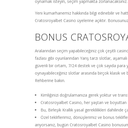
oynamak isteyin, seçim yapmakta zorlanacaksınız.
Yeni kumarhanemiz hakkında bilgi edinebilir ve hatt
Cratosroyalbet Casino üyelerine açıktır. Bonusunuzu
BONUS CRATOSROYA
Aralarından seçim yapabileceğiniz çok çeşitli casin
fazlası gibi oyunlarından Yarış tarzı slotlar, aşama
güvenli bir ortam, 7/24 destek ve çok sayıda para y
oynayabileceğiniz slotlar arasında birçok klasik ve
Rehberine bakın.
Kimliğinizi doğrulamanıza gerek yoktur ve transfe
Cratosroyalbet Casino, her yaştan ve boyuttan o
Bu, Birleşik Krallık yasal gereklilikleri dahilinde 
Özel tekliflerimiz, dönüşlerimiz ve bonus teklifl
arıyorsanız, bugün Cratosroyalbet Casino bonusu