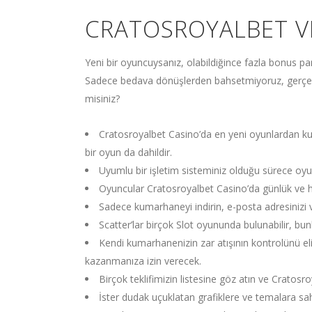
CRATOSROYALBET VI
Yeni bir oyuncuysanız, olabildiğince fazla bonus p
Sadece bedava dönüşlerden bahsetmiyoruz, gerçek 
misiniz?
Cratosroyalbet Casino’da en yeni oyunlardan kuma
bir oyun da dahildir.
Uyumlu bir işletim sisteminiz olduğu sürece oyun
Oyuncular Cratosroyalbet Casino’da günlük ve ha
Sadece kumarhaneyi indirin, e-posta adresinizi ve
Scatter’lar birçok Slot oyununda bulunabilir, b
Kendi kumarhanenizin zar atışının kontrolünü eli
kazanmanıza izin verecek.
Birçok teklifimizin listesine göz atın ve Cratos
İster dudak uçuklatan grafiklere ve temalara sah