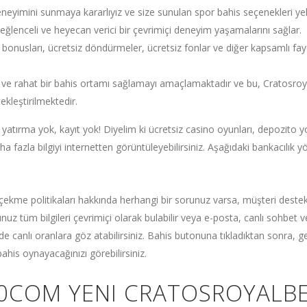
deneyimini sunmaya kararlıyız ve size sunulan spor bahis seçenekleri 
ğlenceli ve heyecan verici bir çevrimiçi deneyim yaşamalarını sağlar.
bonusları, ücretsiz döndürmeler, ücretsiz fonlar ve diğer kapsamlı fayda
 ve rahat bir bahis ortamı sağlamayı amaçlamaktadır ve bu, Cratosro
ekleştirilmektedir.
atırma yok, kayıt yok! Diyelim ki ücretsiz casino oyunları, depozito yo
 fazla bilgiyi internetten görüntüleyebilirsiniz. Aşağıdaki bankacılık y
kme politikaları hakkında herhangi bir sorunuz varsa, müşteri destek
z tüm bilgileri çevrimiçi olarak bulabilir veya e-posta, canlı sohbet vey
canlı oranlara göz atabilirsiniz. Bahis butonuna tıkladıktan sonra, ge
 bahis oynayacağınızı görebilirsiniz.
COM YENI CRATOSROYALBET