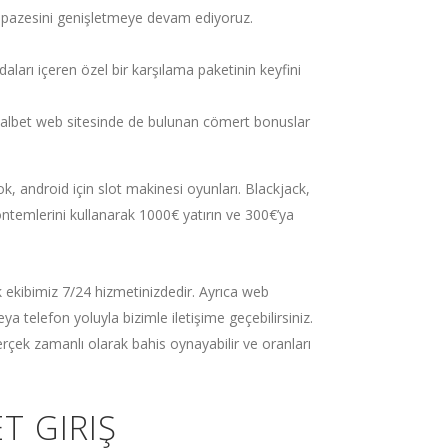
yelpazesini genişletmeye devam ediyoruz.
ları içeren özel bir karşılama paketinin keyfini
yalbet web sitesinde de bulunan cömert bonuslar
k, android için slot makinesi oyunları. Blackjack,
öntemlerini kullanarak 1000€ yatırın ve 300€’ya
 ekibimiz 7/24 hizmetinizdedir. Ayrıca web
a telefon yoluyla bizimle iletişime geçebilirsiniz.
rçek zamanlı olarak bahis oynayabilir ve oranları
 GIRIŞ