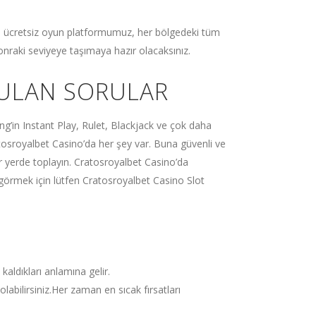
celi ücretsiz oyun platformumuz, her bölgedeki tüm
onraki seviyeye taşımaya hazır olacaksınız.
RULAN SORULAR
ng’in Instant Play, Rulet, Blackjack ve çok daha
ratosroyalbet Casino’da her şey var. Buna güvenli ve
r yerde toplayın. Cratosroyalbet Casino’da
ı görmek için lütfen Cratosroyalbet Casino Slot
 kaldıkları anlamına gelir.
labilirsiniz.Her zaman en sıcak fırsatları