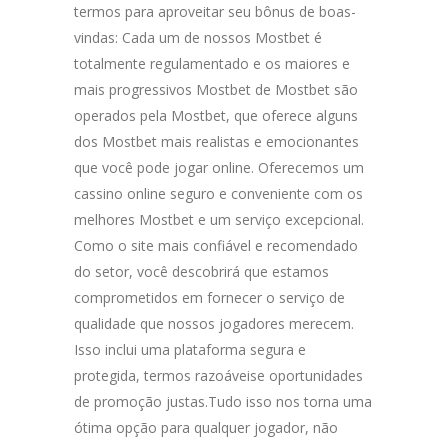
termos para aproveitar seu bônus de boas-
vindas: Cada um de nossos Mostbet é
totalmente regulamentado e os maiores e
mais progressivos Mostbet de Mostbet são
operados pela Mostbet, que oferece alguns
dos Mostbet mais realistas e emocionantes
que você pode jogar online. Oferecemos um
cassino online seguro e conveniente com os
melhores Mostbet e um serviço excepcional.
Como o site mais confiável e recomendado
do setor, você descobrirá que estamos
comprometidos em fornecer o serviço de
qualidade que nossos jogadores merecem.
Isso inclui uma plataforma segura e
protegida, termos razoáveise oportunidades
de promoção justas.Tudo isso nos torna uma
ótima opção para qualquer jogador, não