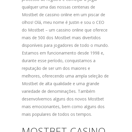
qualquer uma das nossas centenas de
Mostbet de cassino online em um piscar de
olhos! Olá, meu nome é Justin e sou o CEO
do Mostbet – um cassino online que oferece
mais de 500 dos Mostbet mais divertidos
disponíveis para jogadores de todo o mundo.
Estamos em funcionamento desde 1998 e,
durante esse período, conquistamos a
reputação de ser um dos maiores e
melhores, oferecendo uma ampla seleção de
Mostbet de alta qualidade e uma grande
variedade de denominações. Também
desenvolvemos alguns dos novos Mostbet
mais emocionantes, bem como alguns dos
mais populares de todos os tempos.
MOSTBET CASINO