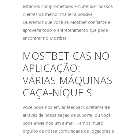
estamos comprometidos em atender nossos
clientes da melhor maneira possível.
Queremos que você se Mostbet confiante e
aproveite todo o entretenimento que pode
encontrar no Mostbet.
MOSTBET CASINO
APLICAÇÃO:
VÁRIAS MÁQUINAS
CAÇA-NÍQUEIS
Você pode nos enviar feedback diretamente
através de nossa seção de suporte, ou você
pode envie-nos um e-mail. Temos muito
orgulho de nossa comunidade de jogadores e