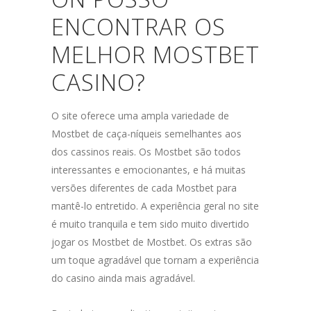
ENCONTRAR OS
MELHOR MOSTBET
CASINO?
O site oferece uma ampla variedade de
Mostbet de caça-níqueis semelhantes aos
dos cassinos reais. Os Mostbet são todos
interessantes e emocionantes, e há muitas
versões diferentes de cada Mostbet para
mantê-lo entretido. A experiência geral no site
é muito tranquila e tem sido muito divertido
jogar os Mostbet de Mostbet. Os extras são
um toque agradável que tornam a experiência
do casino ainda mais agradável.