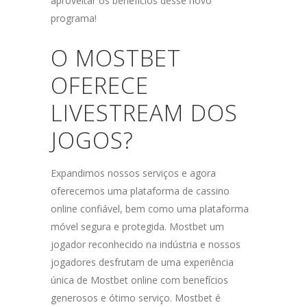
aproveitar os benefícios desse novo
programa!
O MOSTBET
OFERECE
LIVESTREAM DOS
JOGOS?
Expandimos nossos serviços e agora
oferecemos uma plataforma de cassino
online confiável, bem como uma plataforma
móvel segura e protegida. Mostbet um
jogador reconhecido na indústria e nossos
jogadores desfrutam de uma experiência
única de Mostbet online com benefícios
generosos e ótimo serviço. Mostbet é