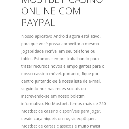
ONLINE COM
PAYPAL
Nosso aplicativo Android agora está ativo,
para que você possa aproveitar a mesma
jogabilidade incrível em seu telefone ou
tablet. Estamos sempre trabalhando para
trazer recursos novos e empolgantes para o
nosso cassino móvel, portanto, fique por
dentro juntando-se à nossa lista de e-mail,
seguindo-nos nas redes sociais ou
inscrevendo-se em nosso boletim
informativo. No Mostbet, temos mais de 250
Mostbet de cassino disponíveis para jogar,
desde caça-níqueis online, videopôquer,
Mostbet de cartas clássicos e muito mais!