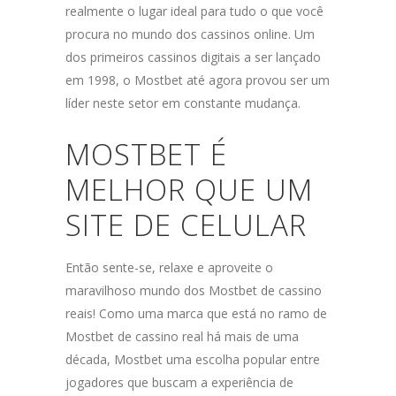
realmente o lugar ideal para tudo o que você
procura no mundo dos cassinos online. Um
dos primeiros cassinos digitais a ser lançado
em 1998, o Mostbet até agora provou ser um
líder neste setor em constante mudança.
MOSTBET É
MELHOR QUE UM
SITE DE CELULAR
Então sente-se, relaxe e aproveite o
maravilhoso mundo dos Mostbet de cassino
reais! Como uma marca que está no ramo de
Mostbet de cassino real há mais de uma
década, Mostbet uma escolha popular entre
jogadores que buscam a experiência de