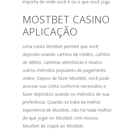
importa de onde você é ou o que você joga.
MOSTBET CASINO
APLICAÇÃO
Uma conta Mostbet permite que você
deposite usando cartões de crédito, cartões
de débito, carteiras eletrônicas e muitos
outros métodos populares de pagamento
online. Depois de fazer Mostbet, você pode
acessar sua conta conforme necessário e
fazer depósitos usando os métodos de sua
preferência. Quando se trata da melhor
experiência de Mostbet, não há nada melhor
do que jogar no Mostbet com nossos
Mostbet de crupiê ao Mostbet.