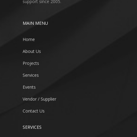
support since 2005.
MAIN MENU
Home
About Us
Projects
Services
Events
Vendor / Supplier
Contact Us
SERVICES