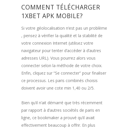
COMMENT TÉLÉCHARGER
1XBET APK MOBILE?
Si votre géolocalisation n’est pas un problème
, pensez à vérifier la qualité et la stabilité de
votre connexion Internet (utilisez votre
navigateur pour tenter d’accéder à d’autres
adresses URL). Vous pourrez alors vous
connecter selon la méthode de votre choix.
Enfin, cliquez sur “Se connecter” pour finaliser
ce processus. Les paris combinés choisis
doivent avoir une cote min 1,40 ou 2/5.
Bien qu’il n’ait démarré que très récemment
par rapport à d’autres sociétés de paris en
ligne, ce bookmaker a prouvé qu’il avait
effectivement beaucoup à offrir. En plus