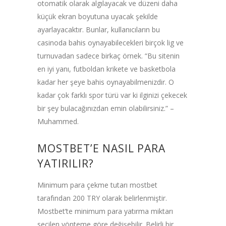
otomatik olarak algılayacak ve düzeni daha
küçük ekran boyutuna uyacak şekilde
ayarlayacaktır. Bunlar, kullanıcıların bu
casinoda bahis oynayabilecekleri birçok lig ve
turnuvadan sadece birkaç örnek. “Bu sitenin
en iyi yanı, futboldan krikete ve basketbola
kadar her şeye bahis oynayabilmenizdir. O
kadar çok farklı spor türü var ki ilginizi çekecek
bir şey bulacağınızdan emin olabilirsiniz.” –
Muhammed.
MOSTBET’E NASIL PARA
YATIRILIR?
Minimum para çekme tutarı mostbet
tarafından 200 TRY olarak belirlenmiştir.
Mostbet’te minimum para yatırma miktarı
seçilen yönteme göre değişebilir. Belirli bir