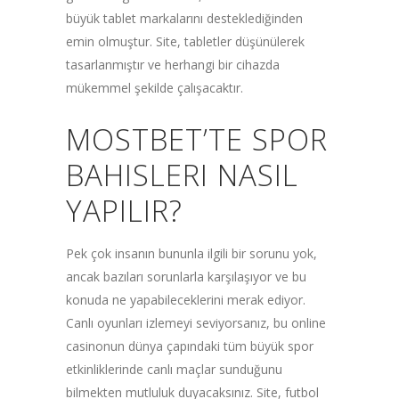
büyük tablet markalarını desteklediğinden
emin olmuştur. Site, tabletler düşünülerek
tasarlanmıştır ve herhangi bir cihazda
mükemmel şekilde çalışacaktır.
MOSTBET’TE SPOR
BAHISLERI NASIL
YAPILIR?
Pek çok insanın bununla ilgili bir sorunu yok,
ancak bazıları sorunlarla karşılaşıyor ve bu
konuda ne yapabileceklerini merak ediyor.
Canlı oyunları izlemeyi seviyorsanız, bu online
casinonun dünya çapındaki tüm büyük spor
etkinliklerinde canlı maçlar sunduğunu
bilmekten mutluluk duyacaksınız. Site, futbol