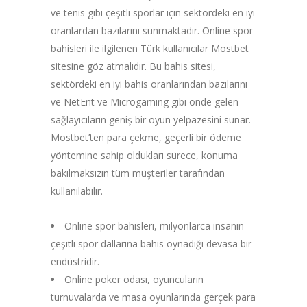
ve tenis gibi çeşitli sporlar için sektördeki en iyi
oranlardan bazılarını sunmaktadır. Online spor
bahisleri ile ilgilenen Türk kullanıcılar Mostbet
sitesine göz atmalıdır. Bu bahis sitesi,
sektördeki en iyi bahis oranlarından bazılarını
ve NetEnt ve Microgaming gibi önde gelen
sağlayıcıların geniş bir oyun yelpazesini sunar.
Mostbet’ten para çekme, geçerli bir ödeme
yöntemine sahip oldukları sürece, konuma
bakılmaksızın tüm müşteriler tarafından
kullanılabilir.
Online spor bahisleri, milyonlarca insanın
çeşitli spor dallarına bahis oynadığı devasa bir
endüstridir.
Online poker odası, oyuncuların
turnuvalarda ve masa oyunlarında gerçek para