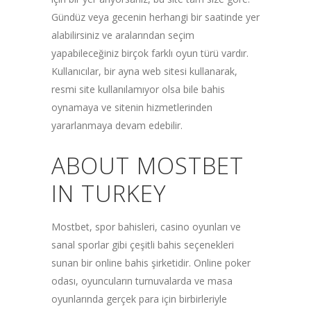
Gündüz veya gecenin herhangi bir saatinde yer
alabilirsiniz ve aralarından seçim
yapabileceğiniz birçok farklı oyun türü vardır.
Kullanıcılar, bir ayna web sitesi kullanarak,
resmi site kullanılamıyor olsa bile bahis
oynamaya ve sitenin hizmetlerinden
yararlanmaya devam edebilir.
ABOUT MOSTBET
IN TURKEY
Mostbet, spor bahisleri, casino oyunları ve
sanal sporlar gibi çeşitli bahis seçenekleri
sunan bir online bahis şirketidir. Online poker
odası, oyuncuların turnuvalarda ve masa
oyunlarında gerçek para için birbirleriyle