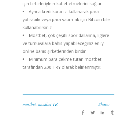
için birbirleriyle rekabet etmelerini sağlar.
Ayrıca kredi kartınızı kullanarak para
yatırabilir veya para yatırmak için Bitcoin bile
kullanabilirsiniz.
Mostbet, çok çeşitli spor dallarına, liglere
ve turnuvalara bahis yapabileceğiniz en iyi
online bahis şirketlerinden biridir.
Minimum para çekme tutarı mostbet
tarafından 200 TRY olarak belirlenmiştir.
mostbet
,
mostbet TR
Share: