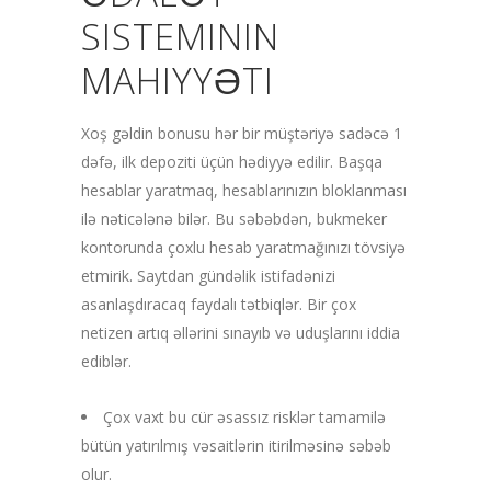
SISTEMININ
MAHIYYƏTI
Xoş gəldin bonusu hər bir müştəriyə sadəcə 1
dəfə, ilk depoziti üçün hədiyyə edilir. Başqa
hesablar yaratmaq, hesablarınızın bloklanması
ilə nəticələnə bilər. Bu səbəbdən, bukmeker
kontorunda çoxlu hesab yaratmağınızı tövsiyə
etmirik. Saytdan gündəlik istifadənizi
asanlaşdıracaq faydalı tətbiqlər. Bir çox
netizen artıq əllərini sınayıb və uduşlarını iddia
ediblər.
Çox vaxt bu cür əsassız risklər tamamilə
bütün yatırılmış vəsaitlərin itirilməsinə səbəb
olur.