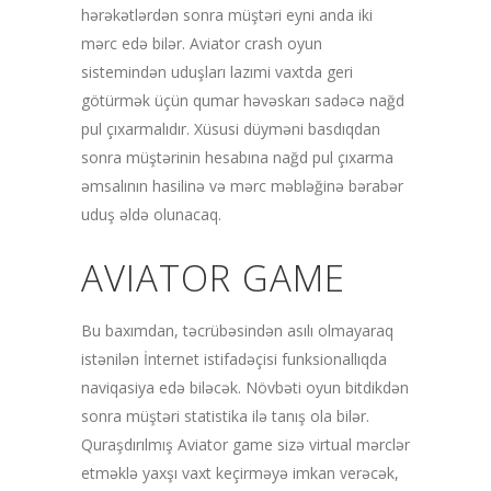
hərəkətlərdən sonra müştəri eyni anda iki
mərc edə bilər. Aviator crash oyun
sistemindən uduşları lazımi vaxtda geri
götürmək üçün qumar həvəskarı sadəcə nağd
pul çıxarmalıdır. Xüsusi düyməni basdıqdan
sonra müştərinin hesabına nağd pul çıxarma
əmsalının hasilinə və mərc məbləğinə bərabər
uduş əldə olunacaq.
AVIATOR GAME
Bu baxımdan, təcrübəsindən asılı olmayaraq
istənilən İnternet istifadəçisi funksionallıqda
naviqasiya edə biləcək. Növbəti oyun bitdikdən
sonra müştəri statistika ilə tanış ola bilər.
Quraşdırılmış Aviator game sizə virtual mərclər
etməklə yaxşı vaxt keçirməyə imkan verəcək,