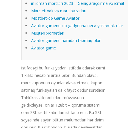
in idman mərcləri 2023 – Geniş araşdırma və icmal
Mərc etmək və mərc bazarları
Mostbet-də Game Aviator
Aviator gamenu cib gadgetına necə yükləmək olar
Müştəri xidmətləri
Aviator gamenu haradan tapmaq olar
Aviator game
İstifadəçi bu funksiyadan istifadə edərək cəmi
1 kliklə hesabını artıra bilər. Bundan əlavə,
mərc kuponuna oyunlar əlavə etmək, kupon
satmaq funksiyaları da kifayət qədər sürətlidir.
Təhlükəsizlik tədbirləri mövzusuna
gəldikdəysə, onlar 128bit – qoruma sistemi
olan SSL sertifikatından istifadə edir. Bu SSL
sayəsində saytın bütün məlumatları hər daim
qorunur. Bu səbəbdən, burada qeydiyyatdan