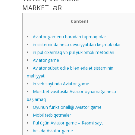
MARKETLƏRI
Content
Aviator gamenu haradan tapmaq olar
in sistemində necə qeydiyyatdan keçmək olar
in pul cixarmaq və pul yükləmək metodları
Aviator game
Aviator sübut edilə bilən ədalət sisteminin
mahiyyəti
in veb saytında Aviator game
Mostbet vasitəsilə Aviator oynamağa necə
başlamaq
Oyunun funksionallığı Aviator game
Mobil tətbiqetmələr
Pul üçün Aviator game – Rəsmi sayt
bet-də Aviator game