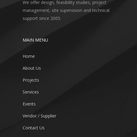
We offer design, feasibility studies, project
management, site supervision and technical
support since 2005.
MAIN MENU
Home
About Us
Projects
Services
Events
Vendor / Supplier
Contact Us