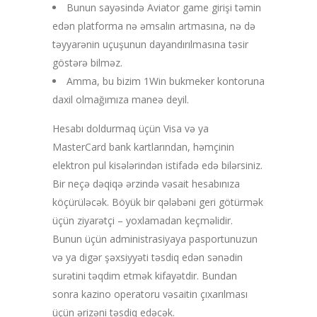
Bunun sayəsində Aviator game girişi təmin
edən platforma nə əmsalın artmasına, nə də
təyyarənin uçuşunun dayandırılmasına təsir
göstərə bilməz.
Amma, bu bizim 1Win bukmeker kontoruna
daxil olmağımıza maneə deyil.
Hesabı doldurmaq üçün Visa və ya
MasterCard bank kartlarından, həmçinin
elektron pul kisələrindən istifadə edə bilərsiniz.
Bir neçə dəqiqə ərzində vəsait hesabınıza
köçürüləcək. Böyük bir qələbəni geri götürmək
üçün ziyarətçi – yoxlamadan keçməlidir.
Bunun üçün administrasiyaya pasportunuzun
və ya digər şəxsiyyəti təsdiq edən sənədin
surətini təqdim etmək kifayətdir. Bundan
sonra kazino operatoru vəsaitin çıxarılması
üçün ərizəni təsdiq edəcək.