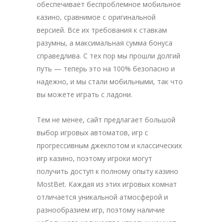
обеспечивает беспроблемное мобильное
казино, сравнимое с оригинальной
версией. Все их требования к ставкам
разумны, а максимальная сумма бонуса
справедлива. С тех пор мы прошли долгий
путь — теперь это на 100% безопасно и
надежно, и мы стали мобильными, так что
вы можете играть с ладони.
Тем не менее, сайт предлагает большой
выбор игровых автоматов, игр с
прогрессивным джекпотом и классических
игр казино, поэтому игроки могут
получить доступ к полному опыту казино
MostBet. Каждая из этих игровых комнат
отличается уникальной атмосферой и
разнообразием игр, поэтому наличие