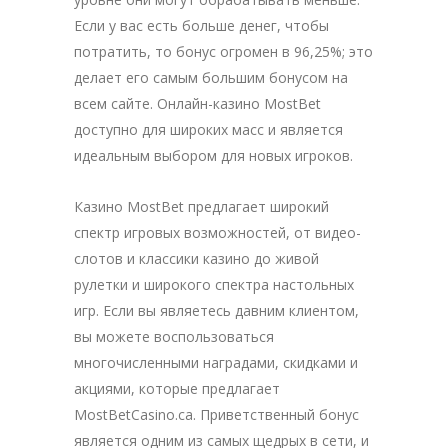
Если у вас есть больше денег, чтобы
потратить, то бонус огромен в 96,25%; это
делает его самым большим бонусом на
всем сайте. Онлайн-казино MostBet
доступно для широких масс и является
идеальным выбором для новых игроков.
Казино MostBet предлагает широкий
спектр игровых возможностей, от видео-
слотов и классики казино до живой
рулетки и широкого спектра настольных
игр. Если вы являетесь давним клиентом,
вы можете воспользоваться
многочисленными наградами, скидками и
акциями, которые предлагает
MostBetCasino.ca. Приветственный бонус
является одним из самых щедрых в сети, и