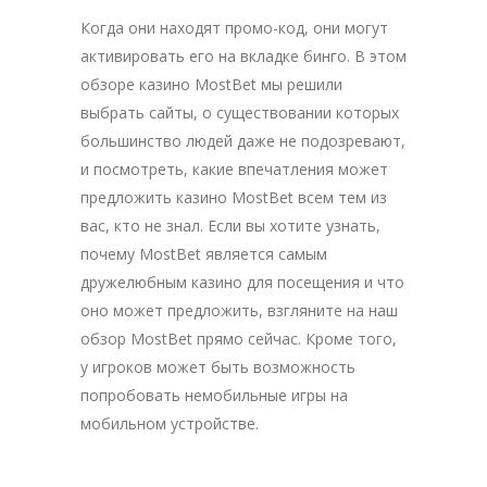
Когда они находят промо-код, они могут
активировать его на вкладке бинго. В этом
обзоре казино MostBet мы решили
выбрать сайты, о существовании которых
большинство людей даже не подозревают,
и посмотреть, какие впечатления может
предложить казино MostBet всем тем из
вас, кто не знал. Если вы хотите узнать,
почему MostBet является самым
дружелюбным казино для посещения и что
оно может предложить, взгляните на наш
обзор MostBet прямо сейчас. Кроме того,
у игроков может быть возможность
попробовать немобильные игры на
мобильном устройстве.