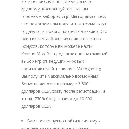
хотите повеселиться и выиграть по-
крупному, воспользуйтесь нашим
огромным выбором игр! Мы гордимся тем,
что помогаем вам получить максимальную
отдачу от игрового процесса в казино! Это
один из самых больших приветственных
бонусов, которые вы можете найти.
Казино MostBet предлагает впечатляющий
выбор игр от ведущих мировых
производителей, начиная с Microgaming.
Вы получите максимально возможный
бонус на депозит в размере 3 500
долларов США сразу после регистрации, а
также 750% бонус казино до 10 000
долларов США!
Вам просто нужно войти в систему и
использовать один из нескольких