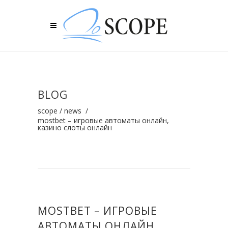
BLOG
scope
/
news
/
mostbet – игровые автоматы онлайн,
казино слоты онлайн
MOSTBET – ИГРОВЫЕ
АВТОМАТЫ ОНЛАЙН,