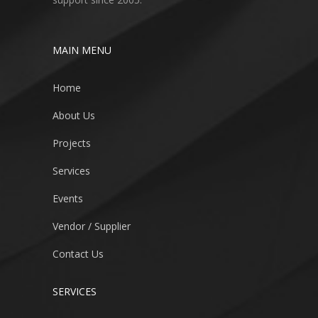
MAIN MENU
Home
About Us
Projects
Services
Events
Vendor / Supplier
Contact Us
SERVICES