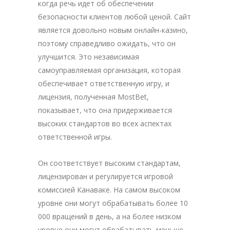
когда речь идет об обеспечении
безопасности клиентов любой ценой. Сайт
является довольно новым онлайн-казино,
поэтому справедливо ожидать, что он
улучшится. Это независимая
самоуправляемая организация, которая
обеспечивает ответственную игру, и
лицензия, полученная MostBet,
показывает, что она придерживается
высоких стандартов во всех аспектах
ответственной игры.
Он соответствует высоким стандартам,
лицензирован и регулируется игровой
комиссией Канаваке. На самом высоком
уровне они могут обрабатывать более 10
000 вращений в день, а на более низком
уровне они могут обрабатывать меньше.