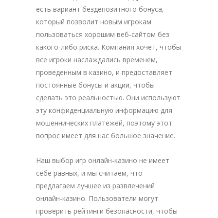
есть вариант бездепозитного бонуса,
который позволит новым игрокам
пользоваться хорошим веб-сайтом без
какого-либо риска. Компания хочет, чтобы
все игроки наслаждались временем,
проведенным в казино, и предоставляет
постоянные бонусы и акции, чтобы
сделать это реальностью. Они используют
эту конфиденциальную информацию для
мошеннических платежей, поэтому этот
вопрос имеет для нас большое значение.
Наш выбор игр онлайн-казино не имеет
себе равных, и мы считаем, что
предлагаем лучшее из развлечений
онлайн-казино. Пользователи могут
проверить рейтинги безопасности, чтобы