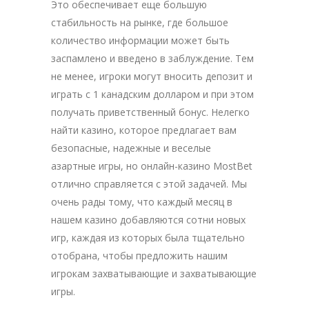
Это обеспечивает еще большую
стабильность на рынке, где большое
количество информации может быть
заспамлено и введено в заблуждение. Тем
не менее, игроки могут вносить депозит и
играть с 1 канадским долларом и при этом
получать приветственный бонус. Нелегко
найти казино, которое предлагает вам
безопасные, надежные и веселые
азартные игры, но онлайн-казино MostBet
отлично справляется с этой задачей. Мы
очень рады тому, что каждый месяц в
нашем казино добавляются сотни новых
игр, каждая из которых была тщательно
отобрана, чтобы предложить нашим
игрокам захватывающие и захватывающие
игры.