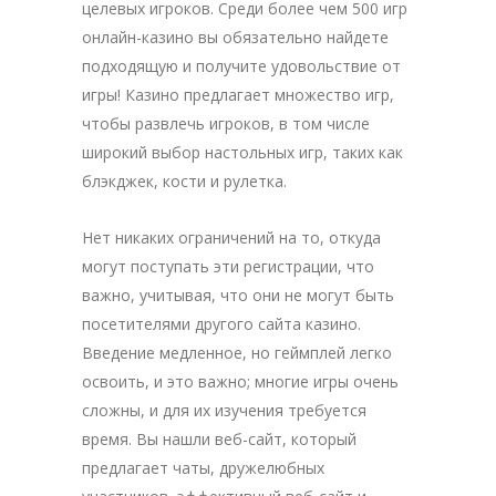
целевых игроков. Среди более чем 500 игр
онлайн-казино вы обязательно найдете
подходящую и получите удовольствие от
игры! Казино предлагает множество игр,
чтобы развлечь игроков, в том числе
широкий выбор настольных игр, таких как
блэкджек, кости и рулетка.
Нет никаких ограничений на то, откуда
могут поступать эти регистрации, что
важно, учитывая, что они не могут быть
посетителями другого сайта казино.
Введение медленное, но геймплей легко
освоить, и это важно; многие игры очень
сложны, и для их изучения требуется
время. Вы нашли веб-сайт, который
предлагает чаты, дружелюбных