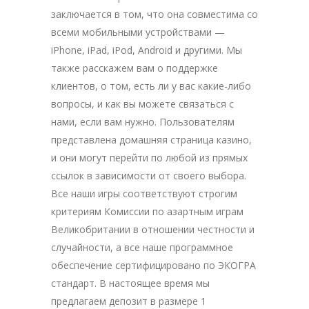
заключается в том, что она совместима со
всеми мобильными устройствами —
iPhone, iPad, iPod, Android и другими. Мы
также расскажем вам о поддержке
клиентов, о том, есть ли у вас какие-либо
вопросы, и как вы можете связаться с
нами, если вам нужно. Пользователям
представлена ​​домашняя страница казино,
и они могут перейти по любой из прямых
ссылок в зависимости от своего выбора.
Все наши игры соответствуют строгим
критериям Комиссии по азартным играм
Великобритании в отношении честности и
случайности, а все наше программное
обеспечение сертифицировано по ЭКОГРА
стандарт. В настоящее время мы
предлагаем депозит в размере 1