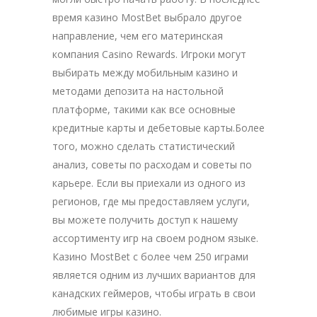
время казино MostBet выбрало другое
направление, чем его материнская
компания Casino Rewards. Игроки могут
выбирать между мобильным казино и
методами депозита на настольной
платформе, такими как все основные
кредитные карты и дебетовые карты.Более
того, можно сделать статистический
анализ, советы по расходам и советы по
карьере. Если вы приехали из одного из
регионов, где мы предоставляем услуги,
вы можете получить доступ к нашему
ассортименту игр на своем родном языке.
Казино MostBet с более чем 250 играми
является одним из лучших вариантов для
канадских геймеров, чтобы играть в свои
любимые игры казино.