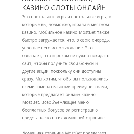
КАЗИНО СЛОТЫ ОНЛАЙН
Это настольные игры и настольные игры, в
которые вы, возможно, играли в местном
казино. Мобильное казино MostBet также
быстро загружается, что, в свою очередь,
упрощает его использование. Это
означает, что игрокам не нужно покидать
сайт, чтобы получить свои бонусы и
другие акции, поскольку они доступны
сразу. Мы хотим, чтобы вы пользовались
всеми замечательными преимуществами,
которые предлагает онлайн-казино
MostBet. Всеобъемлющее меню
бесплатных бонусов за регистрацию
представлено на их домашней странице.
Домашняя страница MostBet предлагает