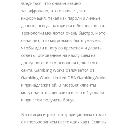
убедиться, что онлайн-казино
зашифровано, что означает, что
информация, такая как пароли и личные
данные, всегда находится в безопасности.
Технологии меняются очень быстро, и это
означает, что мы должны быть умными,
чтобы идти в ногу со временем и давать
советы, основанные на наилучшем из
доступного, и это основная цель этого
сайта. Gambling Works отличается от
Gambling Works Limited DBA GamblingWorks
и принадлежит ей. В MostBet клиенты
могут начать с депозита всего в 1 доллар
и при этом получить бонус.
В эти игры играют на традиционных столах
с использованием настоящих карт. Если вы