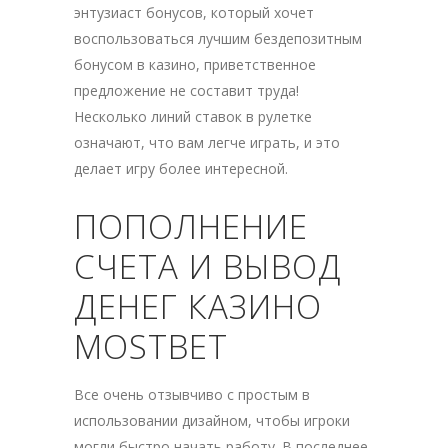
энтузиаст бонусов, который хочет
воспользоваться лучшим бездепозитным
бонусом в казино, приветственное
предложение не составит труда!
Несколько линий ставок в рулетке
означают, что вам легче играть, и это
делает игру более интересной.
ПОПОЛНЕНИЕ
СЧЕТА И ВЫВОД
ДЕНЕГ КАЗИНО
MOSTBET
Все очень отзывчиво с простым в
использовании дизайном, чтобы игроки
могли быстро начать работу. В последнее