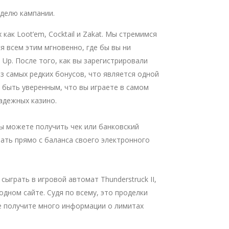
еделю кампании.
ак Loot’em, Cocktail и Zakat. Мы стремимся
 всем этим мгновенно, где бы вы ни
Up. После того, как вы зарегистрировали
из самых редких бонусов, что является одной
я быть уверенным, что вы играете в самом
адежных казино.
ы можете получить чек или банковский
ать прямо с баланса своего электронного
ыграть в игровой автомат Thunderstruck II,
одном сайте. Судя по всему, это проделки
же получите много информации о лимитах