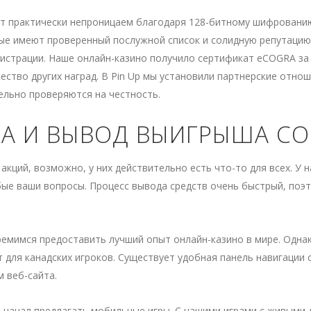
айт практически непроницаем благодаря 128-битному шифровани
рые имеют проверенный послужной список и солидную репутацию
гистрации. Наше онлайн-казино получило сертификат eCOGRA за
ожество других наград. В Pin Up мы установили партнерские отн
ельно проверяются на честность.
А И ВЫВОД ВЫИГРЫША СО 
акций, возможно, у них действительно есть что-то для всех. У
юбые ваши вопросы. Процесс вывода средств очень быстрый, по
ремимся предоставить лучший опыт онлайн-казино в мире. Одна
 для канадских игроков. Существует удобная панель навигации 
 веб-сайта.
ко начал предлагать мобильные игры. С нашими играми с живыми