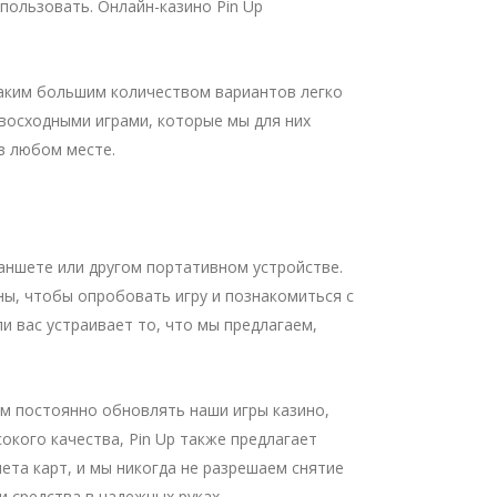
пользовать. Онлайн-казино Pin Up
 таким большим количеством вариантов легко
ревосходными играми, которые мы для них
в любом месте.
ланшете или другом портативном устройстве.
ны, чтобы опробовать игру и познакомиться с
и вас устраивает то, что мы предлагаем,
ем постоянно обновлять наши игры казино,
окого качества, Pin Up также предлагает
ета карт, и мы никогда не разрешаем снятие
 средства в надежных руках.