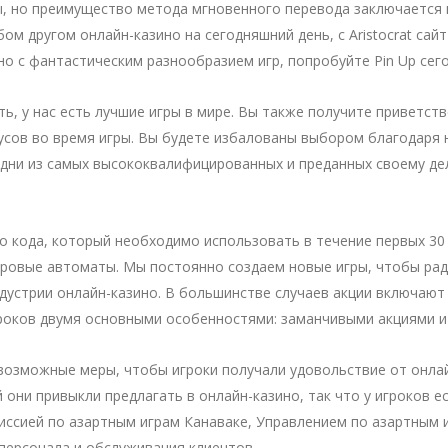
ы, но преимущество метода мгновенного перевода заключается в
бом другом онлайн-казино на сегодняшний день, с Aristocrat сай
о с фантастическим разнообразием игр, попробуйте Pin Up сего
ть, у нас есть лучшие игры в мире. Вы также получите приветст
сов во время игры. Вы будете избалованы выбором благодаря 
одни из самых высококвалифицированных и преданных своему де
 кода, который необходимо использовать в течение первых 30 д
игровые автоматы. Мы постоянно создаем новые игры, чтобы ра
дустрии онлайн-казино. В большинстве случаев акции включают 
роков двумя основными особенностями: заманчивыми акциями 
возможные меры, чтобы игроки получали удовольствие от онлай
они привыкли предлагать в онлайн-казино, так что у игроков е
иссией по азартным играм Канаваке, Управлением по азартным
персонала и обслуживания клиентов.