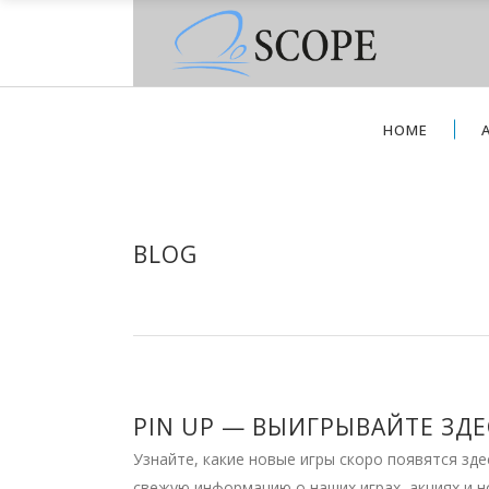
HOME
BLOG
PIN UP — ВЫИГРЫВАЙТЕ ЗД
Узнайте, какие новые игры скоро появятся зде
свежую информацию о наших играх, акциях и н