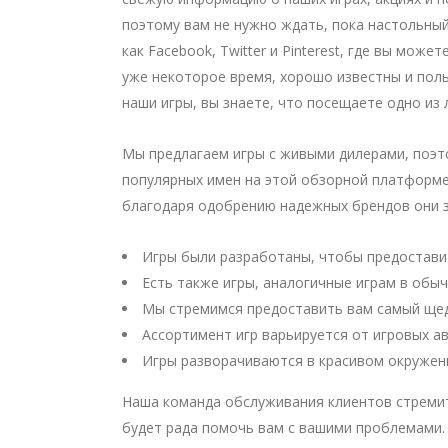
поэтому вам не нужно ждать, пока настольный 
как Facebook, Twitter и Pinterest, где вы м
уже некоторое время, хорошо известны и поль
наши игры, вы знаете, что посещаете одно из 
Мы предлагаем игры с живыми дилерами, поэто
популярных имен на этой обзорной платформе 
благодаря одобрению надежных брендов они зн
Игры были разработаны, чтобы предостави
Есть также игры, аналогичные играм в обыч
Мы стремимся предоставить вам самый щедр
Ассортимент игр варьируется от игровых а
Игры разворачиваются в красивом окружени
Наша команда обслуживания клиентов стремит
будет рада помочь вам с вашими проблемами. 