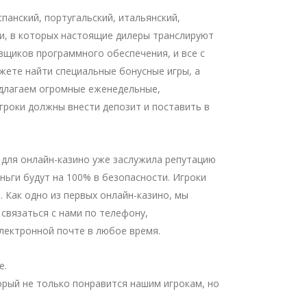
спанский, португальский, итальянский,
ами, в которых настоящие дилеры транслируют
вщиков программного обеспечения, и все с
жете найти специальные бонусные игры, а
редлагаем огромные еженедельные,
гроки должны внести депозит и поставить в
 для онлайн-казино уже заслужила репутацию
ьги будут на 100% в безопасности. Игроки
. Как одно из первых онлайн-казино, мы
связаться с нами по телефону,
лектронной почте в любое время.
е.
орый не только понравится нашим игрокам, но