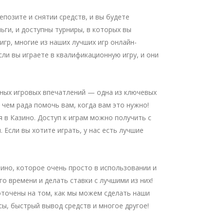
епозите и снятии средств, и вы будете
ги, и доступны турниры, в которых вы
гр, многие из наших лучших игр онлайн-
ли вы играете в квалификационную игру, и они
чных игровых впечатлений — одна из ключевых
 чем рада помочь вам, когда вам это нужно!
 в Казино. Доступ к играм можно получить с
Если вы хотите играть, у нас есть лучшие
зино, которое очень просто в использовании и
 времени и делать ставки с лучшими из них!
оточены на том, как мы можем сделать наши
ы, быстрый вывод средств и многое другое!