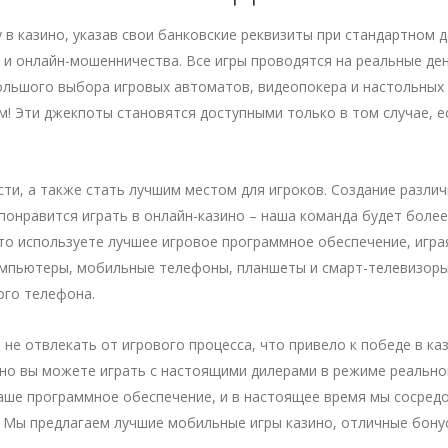
 в казино, указав свои банковские реквизиты при стандартном д
 онлайн-мошенничества. Все игры проводятся на реальные день
льшого выбора игровых автоматов, видеопокера и настольных и
! Эти джекпоты становятся доступными только в том случае, ес
ти, а также стать лучшим местом для игроков. Создание разли
понравится играть в онлайн-казино – наша команда будет более
то используете лучшее игровое программное обеспечение, играя
омпьютеры, мобильные телефоны, планшеты и смарт-телевизоры. 
ого телефона.
не отвлекать от игрового процесса, что привело к победе в ка
но вы можете играть с настоящими дилерами в режиме реального
наше программное обеспечение, и в настоящее время мы сосред
 Мы предлагаем лучшие мобильные игры казино, отличные бонус