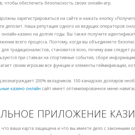
в, чтобы обеспечить безопасность своих онлайн-игр.
должны зарегистрироваться на сайте и нажать кнопку «Получить
ти депозит. Наша репутация одного из ведущих операторов онла
в онлайн-казино на долгие годы. Вы также получите идентифика
яжении всего процесса. Поэтому, когда вы объединяете безопа
 и для традиционалистов, становится ясно, почему вам следует 
ьзуются при ставках на спортивные события, сборе информации
агает своим игрокам все функции и элементы геймификации, ко
нд вознаграждает 200% вкладчиков. 100 канадских долларов нео
ьные казино онлайн
сайт имеет оптимизированное меню навигац
ИЛЬНОЕ ПРИЛОЖЕНИЕ КАЗИ
, что ваша карта защищена и что вы имеете дело с законными оп