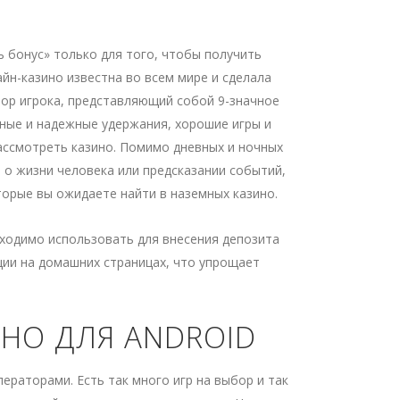
 бонус» только для того, чтобы получить
йн-казино известна во всем мире и сделала
тор игрока, представляющий собой 9-значное
сные и надежные удержания, хорошие игры и
рассмотреть казино. Помимо дневных и ночных
 о жизни человека или предсказании событий,
торые вы ожидаете найти в наземных казино.
бходимо использовать для внесения депозита
ии на домашних страницах, что упрощает
НО ДЛЯ ANDROID
ераторами. Есть так много игр на выбор и так