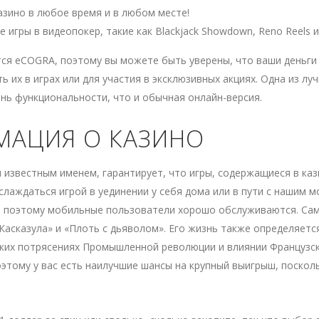
азино в любое время и в любом месте!
гры в видеопокер, такие как Blackjack Showdown, Reno Reels и A
ся eCOGRA, поэтому вы можете быть уверены, что ваши деньги 
ь их в играх или для участия в эксклюзивных акциях. Одна из л
ень функциональности, что и обычная онлайн-версия.
МАЦИЯ О КАЗИНО
известным именем, гарантирует, что игры, содержащиеся в кази
слаждаться игрой в уединении у себя дома или в пути с нашим
, поэтому мобильные пользователи хорошо обслуживаются. Самы
Касказула» и «Плоть с дьяволом». Его жизнь также определяетс
ких потрясениях Промышленной революции и влиянии Французск
оэтому у вас есть наилучшие шансы на крупный выигрыш, поскол