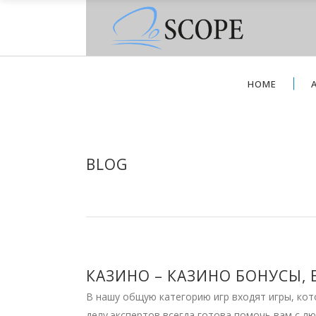
HOME
BLOG
КАЗИНО – КАЗИНО БОНУСЫ,
В нашу общую категорию игр входят игры, кот
делу экспертов всегда готова помочь вам с л