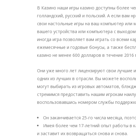
В Казино наши игры казино доступны более чем
голландский, русский и польский. А если вам 
свои настольные игры на ваш компьютер или м
вашего устройства или компьютера с выходом 
иногда игра позволяет вам играть со всеми ка
ежемесячные и годовые бонусы, а также беспл
казино не менее 600 долларов в течение 2016 
Они уже много лет лицензируют свои лучшие 
одних из лучших в отрасли. Вы можете воспол
могут выбирать из игровых автоматов, блэкдже
стремимся предоставить нашим игрокам наилу
воспользовавшись номером службы поддержки 
Он заканчивается 25-го числа месяца, поэт
Имея более чем 17-летний опыт работы в ка
и заставит их возвращаться снова и снова.