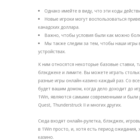
Однако имейте в виду, что эти коды действ
Новые игроки могут воспользоваться привет
канадских доллара.
Важно, чтобы условия были как можно бол
Мы также следим за тем, чтобы наши игры 
устройствах.
К ним относятся некоторые базовые ставки, та
блэкджеке и лимите. Вы можете играть стольк
разные игры онлайн-казино каждый раз. Со все
будет вашим домом, когда дело доходит до игр
1Win, являются самыми современными и были ра
Quest, Thunderstruck II и многих других.
Сюда входят онлайн-рулетка, блэкджек, игров
в 1Win просто, и, хотя есть период ожидания
казино.