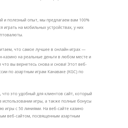
ый и полезный опыт, мы предлагаем вам 100%
я играть на мобильных устройствах, у них
иптовалюты.
итаем, что самое лучшее в онлайн-играх —
н-казино на реальные деньги в любом месте и
 что вы вернетесь снова и снова! Этот веб-
ссии по азартным играм Канаваке (KGC) по
, что это удобный для клиентов сайт, который
в использовании игры, а также полные бонусы
ю игры с 50 линиями. На веб-сайте казино
рвым веб-сайтом, посвященным азартным