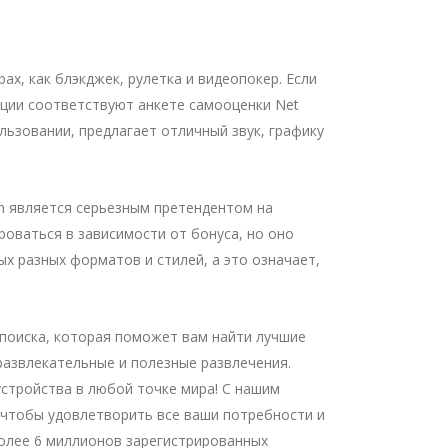
х, как блэкджек, рулетка и видеопокер. Если
кции соответствуют анкете самооценки Net
льзовании, предлагает отличный звук, графику
in является серьезным претендентом на
роваться в зависимости от бонуса, но оно
х разных форматов и стилей, а это означает,
поиска, которая поможет вам найти лучшие
развлекательные и полезные развлечения.
устройства в любой точке мира! С нашим
, чтобы удовлетворить все ваши потребности и
более 6 миллионов зарегистрированных