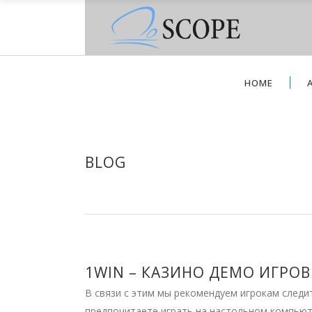
HOME
BLOG
1WIN – КАЗИНО ДЕМО ИГРО
В связи с этим мы рекомендуем игрокам следи
предпочитаете играть на настольном компьют