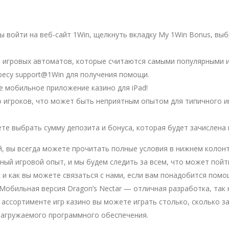
 войти на веб-сайт 1Win, щелкнуть вкладку My 1Win Bonus, выб
й игровых автоматов, которые считаются самыми популярными и
ресу support@1Win для получения помощи.
е мобильное приложение казино для iPad!
ло игроков, что может быть неприятным опытом для типичного и
те выбрать сумму депозита и бонуса, которая будет зачислена 
ий, вы всегда можете прочитать полные условия в нижнем колон
ый игровой опыт, и мы будем следить за всем, что может пойти
 и как вы можете связаться с нами, если вам понадобится помо
обильная версия Dragon’s Nectar — отличная разработка, так к
ссортименте игр казино вы можете играть столько, сколько за
загружаемого программного обеспечения.