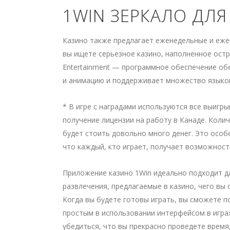
1WIN ЗЕРКАЛО ДЛЯ
Казино также предлагает еженедельные и ежем
вы ищете серьезное казино, наполненное остр
Entertainment — программное обеспечение обе
и анимацию и поддерживает множество языко
* В игре с наградами используются все выигр
получение лицензии на работу в Канаде. Коли
будет стоить довольно много денег. Это особ
что каждый, кто играет, получает возможнос
Приложение казино 1Win идеально подходит д
развлечения, предлагаемые в казино, чего вы
Когда вы будете готовы играть, вы сможете п
простым в использовании интерфейсом в играх
убедиться, что вы прекрасно проведете время