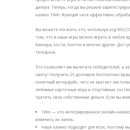
дилера. Теперь, когда вы решили зарегистрир
казино 1Win. Функция чата эффективно обраб
Вы можете погасить это, используя код WELCO
том, что в наши игры можно играть в любое вр
баккара, кости, понтон и многие другие. Дос
телефона.
Это позволяет им вычитать победителей, а за
смогут получить 25 долларов бесплатных вращ
понятный интерфейс, чего не хватает настол
любимые карточные игры и спортивные состяза
тратить свои собственные деньги. Если вы вни
1Win — это интегрированное онлайн-казино
изменить их жизнь.
Наше казино подходит для всех, поэтому м