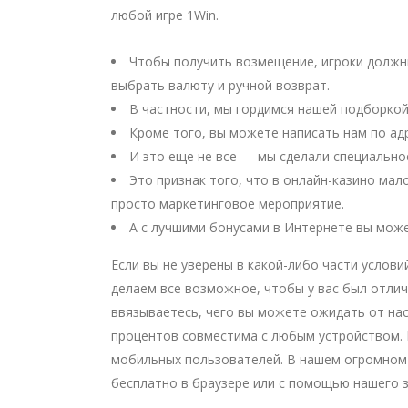
любой игре 1Win.
Чтобы получить возмещение, игроки должны
выбрать валюту и ручной возврат.
В частности, мы гордимся нашей подборко
Кроме того, вы можете написать нам по ад
И это еще не все — мы сделали специально
Это признак того, что в онлайн-казино ма
просто маркетинговое мероприятие.
А с лучшими бонусами в Интернете вы може
Если вы не уверены в какой-либо части услов
делаем все возможное, чтобы у вас был отличн
ввязываетесь, чего вы можете ожидать от нас
процентов совместима с любым устройством. М
мобильных пользователей. В нашем огромном а
бесплатно в браузере или с помощью нашего 