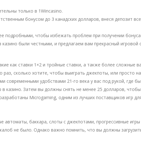
ительны только в 1Wincasino.
ственным бонусом до 3 канадских долларов, внеся депозит всег
ее подробными, чтобы избежать проблем при получении бонуса
в казино были честными, и предлагаем вам прекрасный игровой 
кие как ставки 1×2 и тройные ставки, а также более сложные ва
о раз, сколько хотите, чтобы выиграть джекпоты, или просто н
ми современными удобствами 21-го века у вас под рукой, где бы
 в казино. Затем вы должны снять не менее 25 долларов, чтобы 
зработаны Microgaming, одним из лучших поставщиков игр для о
ые автоматы, баккара, слоты с джекпотами, прогрессивные игры
, жалоб не было. Однако важно помнить, что вы должны загрузи