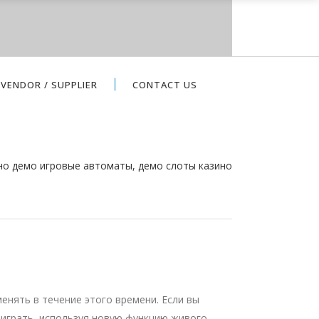
VENDOR / SUPPLIER
CONTACT US
ино демо игровые автоматы, демо слоты казино
енять в течение этого времени. Если вы
 играть, используя новую функцию живого