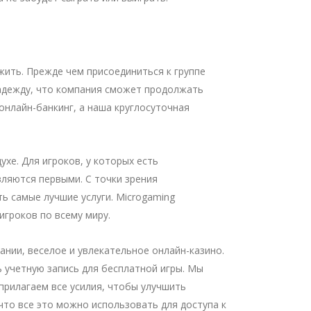
ить. Прежде чем присоединиться к группе
надежду, что компания сможет продолжать
онлайн-банкинг, а наша круглосуточная
хе. Для игроков, у которых есть
вляются первыми. С точки зрения
ь самые лучшие услуги. Microgaming
игроков по всему миру.
нии, веселое и увлекательное онлайн-казино.
 учетную запись для бесплатной игры. Мы
 прилагаем все усилия, чтобы улучшить
что все это можно использовать для доступа к