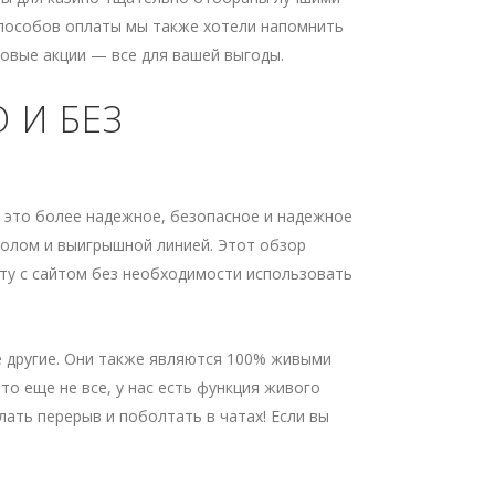
способов оплаты мы также хотели напомнить
новые акции — все для вашей выгоды.
 И БЕЗ
то это более надежное, безопасное и надежное
волом и выигрышной линией. Этот обзор
оту с сайтом без необходимости использовать
ие другие. Они также являются 100% живыми
о еще не все, у нас есть функция живого
лать перерыв и поболтать в чатах! Если вы