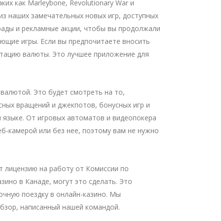
их как Marleybone, Revolutionary War и
 из наших замечательных новых игр, доступных
рады и рекламные акции, чтобы вы продолжали
ающие игры. Если вы предпочитаете вносить
ртацию валюты. Это лучшее приложение для
валютой. Это будет смотреть на то,
сных вращений и джекпотов, бонусных игр и
м языке. От игровых автоматов и видеопокера
еб-камерой или без нее, поэтому вам не нужно
ет лицензию на работу от Комиссии по
зино в Канаде, могут это сделать. Это
очную поездку в онлайн-казино. Мы
обзор, написанный нашей командой.