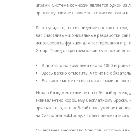
играми. Система комиссий является одной из 
прежнему взимает такие же комиссии, как и в
Легко увидеть, что их видение состоит в том,
вас счастливыми. Уникальные разработки сай
использовать функции для тестирования игр, п
Group. Перед открытием казино у игроков ест
В портфолио компании около 1000 игровых
Здесь важно отметить, что их не обязательн
Вы также можете связаться с нами по элек
Игра в блэкджек включает в себя выбор между
эквивалентно хорошему бесплатному броску, 
признак того, что веб-сайт заслуживает дове
на Casinoonlineuk.today, чтобы приблизиться к 
Существует множество бонусов, которыми вы 