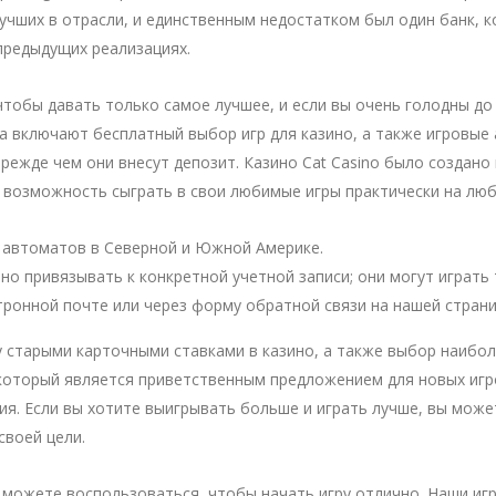
лучших в отрасли, и единственным недостатком был один банк, 
 предыдущих реализациях.
 чтобы давать только самое лучшее, и если вы очень голодны до
та включают бесплатный выбор игр для казино, а также игровы
режде чем они внесут депозит. Казино Cat Casino было создано в
ь возможность сыграть в свои любимые игры практически на любо
 автоматов в Северной и Южной Америке.
о привязывать к конкретной учетной записи; они могут играть т
тронной почте или через форму обратной связи на нашей страни
 старыми карточными ставками в казино, а также выбор наибол
который является приветственным предложением для новых игр
рия. Если вы хотите выигрывать больше и играть лучше, вы мож
своей цели.
можете воспользоваться, чтобы начать игру отлично. Наши иг