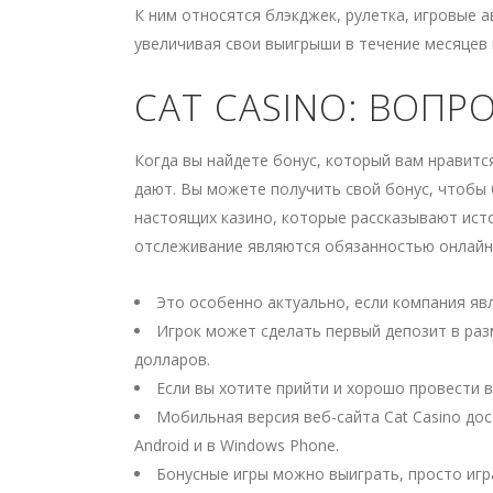
К ним относятся блэкджек, рулетка, игровые 
увеличивая свои выигрыши в течение месяцев 
CAT CASINO: ВОПР
Когда вы найдете бонус, который вам нравитс
дают. Вы можете получить свой бонус, чтобы 
настоящих казино, которые рассказывают ист
отслеживание являются обязанностью онлайн
Это особенно актуально, если компания яв
Игрок может сделать первый депозит в раз
долларов.
Если вы хотите прийти и хорошо провести 
Мобильная версия веб-сайта Cat Casino дост
Android и в Windows Phone.
Бонусные игры можно выиграть, просто игра