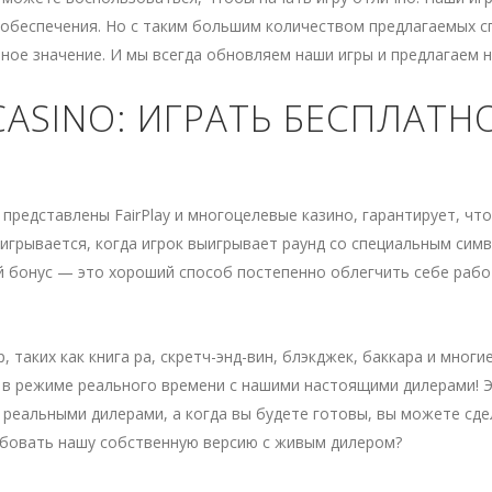
обеспечения. Но с таким большим количеством предлагаемых 
ное значение. И мы всегда обновляем наши игры и предлагаем 
ASINO: ИГРАТЬ БЕСПЛАТНО
 представлены FairPlay и многоцелевые казино, гарантирует, ч
ыигрывается, когда игрок выигрывает раунд со специальным сим
ый бонус — это хороший способ постепенно облегчить себе раб
 таких как книга ра, скретч-энд-вин, блэкджек, баккара и мног
ь в режиме реального времени с нашими настоящими дилерами! Эт
 реальными дилерами, а когда вы будете готовы, вы можете сде
обовать нашу собственную версию с живым дилером?