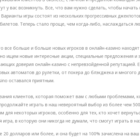
т у вас возникнуть. Все, что вам нужно сделать, чтобы начать
 Варианты игры состоят из нескольких прогрессивных джекпото
ч-билетов. Теперь стало проще, чем когда-либо, наслаждаться л
то все больше и больше новых игроков в онлайн-казино находят
но ищем новые интересные акции, специальные предложения и э
ающих доверия онлайн-казино с непревзойденной репутацией. Е
овых автоматов до рулетки, от покера до блэкджека и многого 
sino оставался приятным.
вания клиентов, которая поможет вам с любыми проблемами, ко
 продолжайте играть в наш невероятный выбор из более чем 500
м для некоторых игроков, особенно для тех, кто хочет вернутьс
 игра, в которую они никогда не думали, что смогут играть в н
 20 долларов или более, и она будет на 100% зачислена на ваш