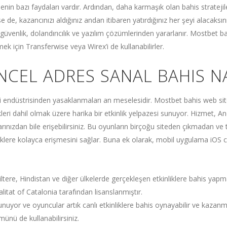
nin bazı faydaları vardır. Ardından, daha karmaşık olan bahis stratejil
 de, kazancınızı aldığınız andan itibaren yatırdığınız her şeyi alacaksını
tli güvenlik, dolandırıcılık ve yazılım çözümlerinden yararlanır. Mostbe
k için Transferwise veya Wirex’i de kullanabilirler.
CEL ADRES SANAL BAHIS NA
i endüstrisinden yasaklanmaları an meselesidir. Mostbet bahis web sit
enekleri dahil olmak üzere harika bir etkinlik yelpazesi sunuyor. Hizmet
arınızdan bile erişebilirsiniz. Bu oyunların birçoğu siteden çıkmadan ve
istiklere kolayca erişmesini sağlar. Buna ek olarak, mobil uygulama iO
iltere, Hindistan ve diğer ülkelerde gerçekleşen etkinliklere bahis yap
litat of Catalonia tarafından lisanslanmıştır.
unuyor ve oyuncular artık canlı etkinliklere bahis oynayabilir ve kazanma 
ünü de kullanabilirsiniz.