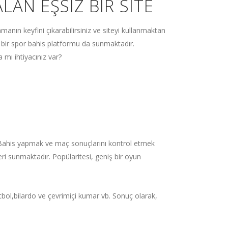
AN EŞSIZ BIR SITE
ın keyfini çıkarabilirsiniz ve siteyi kullanmaktan
an bir spor bahis platformu da sunmaktadır.
mı ihtiyacınız var?
r. Bahis yapmak ve maç sonuçlarını kontrol etmek
leri sunmaktadır. Popülaritesi, geniş bir oyun
ketbol,bilardo ve çevrimiçi kumar vb. Sonuç olarak,