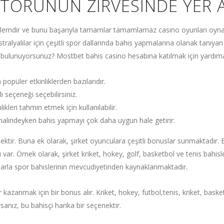
TÖRÜNÜN ZIRVESINDE YER AL
şlemdir ve bunu başarıyla tamamlar tamamlamaz casino oyunları oynaman
stralyalılar için çeşitli spor dallarında bahis yapmalarına olanak tanıy
bulunuyorsunuz? Mostbet bahis casino hesabına katılmak için yardıma 
popüler etkinliklerden bazılarıdır.
lı seçeneği seçebilirsiniz.
likleri tahmin etmek için kullanılabilir.
halindeyken bahis yapmayı çok daha uygun hale getirir.
üksektir. Buna ek olarak, şirket oyunculara çeşitli bonuslar sunmaktadı
ı var. Örnek olarak, şirket kriket, hokey, golf, basketbol ve tenis bahis
larla spor bahislerinin mevcudiyetinden kaynaklanmaktadır.
lar kazanmak için bir bonus alır. Kriket, hokey, futbol,tenis, kriket, bas
sanız, bu bahisçi harika bir seçenektir.