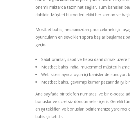
önemli miktarda tazminat sağlar. Tüm bahisleri başa
dahildir. Müşteri hizmetleri ekibi her zaman ve başl
Mostbet bahis, hesabınızdan para çekmek için aşağı
oyuncuların en sevdikleri spora başlar başlamaz bahi
geçin.
Sabit oranlar, sabit ve hepsi dahil olmak üzere fa
Mostbet bahis India, mükemmel müşteri hizmetle
Web sitesi ayrıca oyun içi bahisler de sunuyor,
Mostbet bahis, çevrimiçi kumar pazarında iyi bir 
Ana sayfada bir telefon numarası ve bir e-posta adr
bonuslar ve ücretsiz döndürmeler içerir. Gerekli t
en iyi teklifleri ve bonusları belirlemenize yardımcı 
bahis şirketidir.