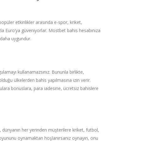
opüler etkinlikler arasında e-spor, kriket,
n fazla Euro’ya güveniyorlar. Mostbet bahis hesabınıza
n daha uygundur.
gulamayı kullanamazsınız. Bununla birlikte,
duğu ülkelerden bahis yapılmasına izin verir.
ulara bonuslara, para iadesine, ücretsiz bahislere
i, dünyanın her yerinden müşterilere kriket, futbol,​​
lot oyununu oynamaktan hoşlanırsanız oynayın, onu