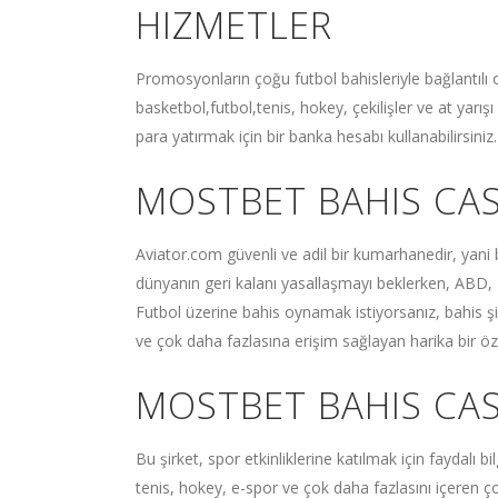
HIZMETLER
Promosyonların çoğu futbol bahisleriyle bağlantılı ol
basketbol,futbol,tenis, hokey, çekilişler ve at yarışı
para yatırmak için bir banka hesabı kullanabilirsini
MOSTBET BAHIS CA
Aviator.com güvenli ve adil bir kumarhanedir, yani 
dünyanın geri kalanı yasallaşmayı beklerken, ABD, 
Futbol üzerine bahis oynamak istiyorsanız, bahis şi
ve çok daha fazlasına erişim sağlayan harika bir özel
MOSTBET BAHIS CAS
Bu şirket, spor etkinliklerine katılmak için faydalı bi
tenis, hokey, e-spor ve çok daha fazlasını içeren 