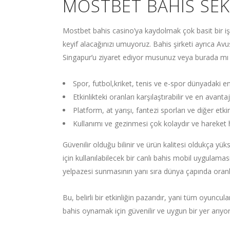
MOSTBET BAHIS SEK
Mostbet bahis casino’ya kaydolmak çok basit bir i
keyif alacağınızı umuyoruz. Bahis şirketi ayrıca Avu
Singapur’u ziyaret ediyor musunuz veya burada mı 
Spor, futbol,kriket, tenis ve e-spor dünyadaki en 
Etkinlikteki oranları karşılaştırabilir ve en avantaj
Platform, at yarışı, fantezi sporları ve diğer etkin
Kullanımı ve gezinmesi çok kolaydır ve hareket 
Güvenilir olduğu bilinir ve ürün kalitesi oldukça y
için kullanılabilecek bir canlı bahis mobil uygulamas
yelpazesi sunmasının yanı sıra dünya çapında oran
Bu, belirli bir etkinliğin pazarıdır, yani tüm oyuncu
bahis oynamak için güvenilir ve uygun bir yer arıyor