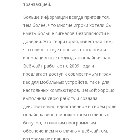
транзакцией.
Больше информации всегда пригодится,
тем более, что многие игроки хотели бы
иметь больше сигналов безопасности и
доверия. Это территория, известная тем,
что приветствует новые технологии и
инновационные подходы к онлайн-играм.
Веб-сайт работает с 2009 года и
предлагает доступ к совместимым играм
как для мобильных устройств, так и для
настольных компьютеров. BetSoft хорошо
выполнила свою работу и создала
действительно единственное в своем роде
онлайн-казино с множеством отличных
бонусов, отличным программным
обеспечением и отличным веб-сайтом,
которому нет равных.