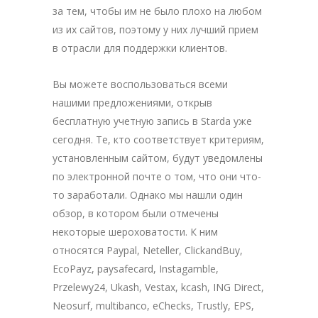
за тем, чтобы им не было плохо на любом
из их сайтов, поэтому у них лучший прием
в отрасли для поддержки клиентов.
Вы можете воспользоваться всеми
нашими предложениями, открыв
бесплатную учетную запись в Starda уже
сегодня. Те, кто соответствует критериям,
установленным сайтом, будут уведомлены
по электронной почте о том, что они что-
то заработали. Однако мы нашли один
обзор, в котором были отмечены
некоторые шероховатости. К ним
относятся Paypal, Neteller, ClickandBuy,
EcoPayz, paysafecard, Instagamble,
Przelewy24, Ukash, Vestax, kcash, ING Direct,
Neosurf, multibanco, eChecks, Trustly, EPS,