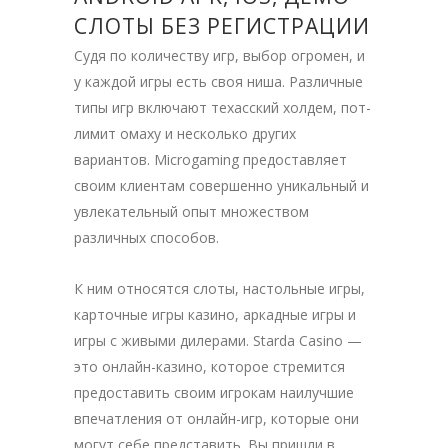
СЛОТЫ БЕЗ РЕГИСТРАЦИИ
Судя по количеству игр, выбор огромен, и
у каждой игры есть своя ниша. Различные
типы игр включают техасский холдем, пот-
лимит омаху и несколько других
вариантов. Microgaming предоставляет
своим клиентам совершенно уникальный и
увлекательный опыт множеством
различных способов.
К ним относятся слоты, настольные игры,
карточные игры казино, аркадные игры и
игры с живыми дилерами. Starda Casino —
это онлайн-казино, которое стремится
предоставить своим игрокам наилучшие
впечатления от онлайн-игр, которые они
могут себе представить. Вы пришли в