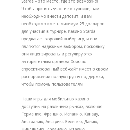
Starda – это место, где это возможно!
Чтобы принять участие в турнире, вам
необходимо внести депозит, и вам
необходимо иметь минимум 25 долларов
для участия в турнире. Казино Starda
предлагает хороший выбор игр, и они
являются надежным выбором, поскольку
они лицензированы и регулируются
авторитетным органом. Хорошо
спроектированный веб-сайт имеет в своем
распоряжении полную группу поддержки,
чтобы помочь пользователям.
Наши игры для мобильных казино
доступны на различных рынках, включая
Германию, Францию, Испанию, Канаду,
Австралию, Австрию, Бельгию, Данию,
Финляндию, Ирландию, Италию,