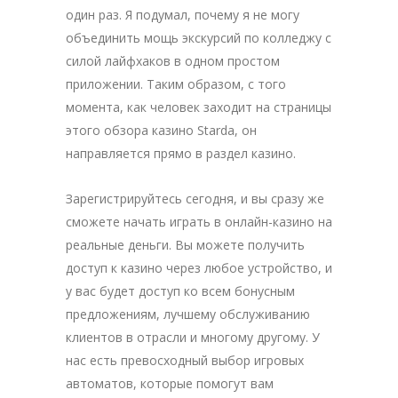
один раз. Я подумал, почему я не могу
объединить мощь экскурсий по колледжу с
силой лайфхаков в одном простом
приложении. Таким образом, с того
момента, как человек заходит на страницы
этого обзора казино Starda, он
направляется прямо в раздел казино.
Зарегистрируйтесь сегодня, и вы сразу же
сможете начать играть в онлайн-казино на
реальные деньги. Вы можете получить
доступ к казино через любое устройство, и
у вас будет доступ ко всем бонусным
предложениям, лучшему обслуживанию
клиентов в отрасли и многому другому. У
нас есть превосходный выбор игровых
автоматов, которые помогут вам