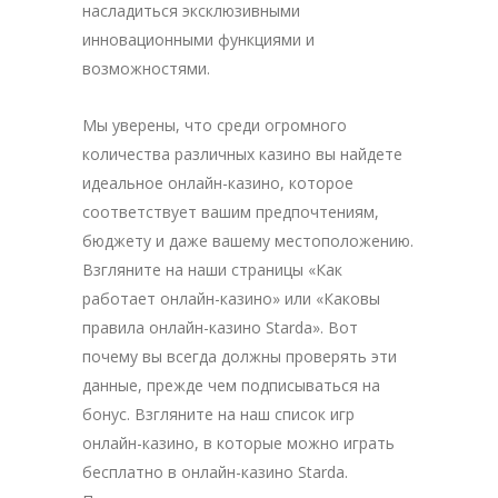
насладиться эксклюзивными
инновационными функциями и
возможностями.
Мы уверены, что среди огромного
количества различных казино вы найдете
идеальное онлайн-казино, которое
соответствует вашим предпочтениям,
бюджету и даже вашему местоположению.
Взгляните на наши страницы «Как
работает онлайн-казино» или «Каковы
правила онлайн-казино Starda». Вот
почему вы всегда должны проверять эти
данные, прежде чем подписываться на
бонус. Взгляните на наш список игр
онлайн-казино, в которые можно играть
бесплатно в онлайн-казино Starda.