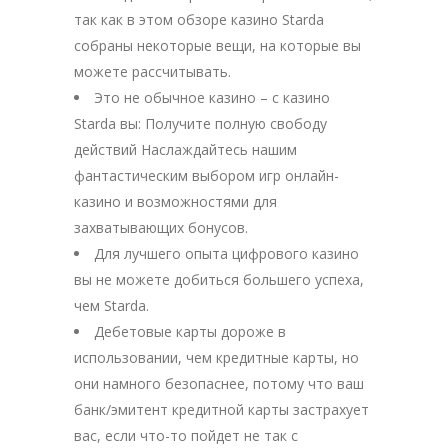
так как в этом обзоре казино Starda
собраны некоторые вещи, на которые вы
можете рассчитывать.
Это не обычное казино – с казино
Starda вы: Получите полную свободу
действий Наслаждайтесь нашим
фантастическим выбором игр онлайн-
казино и возможностями для
захватывающих бонусов.
Для лучшего опыта цифрового казино
вы не можете добиться большего успеха,
чем Starda.
Дебетовые карты дороже в
использовании, чем кредитные карты, но
они намного безопаснее, потому что ваш
банк/эмитент кредитной карты застрахует
вас, если что-то пойдет не так с