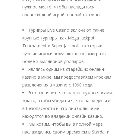
нужное место, чтобы насладиться
превосходной игрой в онлайн-казино.
Турниры Live Casino включают такие
крупные турниры, как Mega Jackpot
Tournament и Super Jackpot, в которых
лучшие игроки получают шанс выиграть
более 3 миллионов долларов.
Являясь одним из старейших онлайн-
казино в мире, мы предоставляем игрокам
развлечения в казино с 1998 года.
Это означает, что вам не нужно часами
ждать, чтобы убедиться, что ваши деньги
в безопасности и что они больше не
находятся во владении онлайн-казино.
Мы хотим, чтобы вы в полной мере
наслаждались своим временем в Starda, и