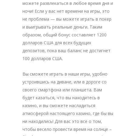
можете развлекаться в любое время дня и
ночи! Если у вас нет времени на игры, это
не проблема — вы можете играть в покер
и выигрывать реальные деньги. Таким
образом, общий бонус составляет 1200
долларов США для всех будущих
депозитов, пока ваш баланс не достигнет
100 долларов США.
Вы сможете играть в наши игры, удобно
устроившись на диване, или в дороге со
своего смартфона или планшета. Вам
будет казаться, что вы находитесь в
казино, и вы сможете насладиться
атмосферой настоящего казино, где бы вы
ни находились! Для вас это все о том,
чтобы весело провести время на солнце –