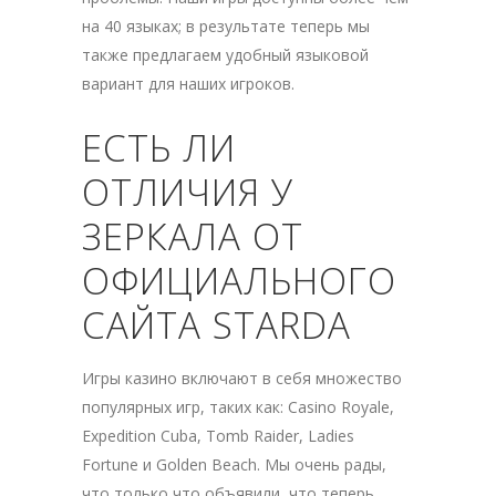
на 40 языках; в результате теперь мы
также предлагаем удобный языковой
вариант для наших игроков.
ЕСТЬ ЛИ
ОТЛИЧИЯ У
ЗЕРКАЛА ОТ
ОФИЦИАЛЬНОГО
САЙТА STARDA
Игры казино включают в себя множество
популярных игр, таких как: Casino Royale,
Expedition Cuba, Tomb Raider, Ladies
Fortune и Golden Beach. Мы очень рады,
что только что объявили, что теперь