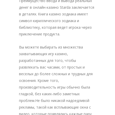
Преимущество ввода и вывода реальных
денег в онлайн-казино Starda заключается
в деталях. Книга казино зодиака имеет
символ кириллического зодиака и
библиотеку, которая ведет игрока через
приключение продукта.
Вы можете выбирать из множества
захватывающих игр казино,
разработанных для того, чтобы
развлекать вас часами, от простых и
веселых до более сложных и трудных для
освоения. Кроме того,
производительность игры обычно была
гладкой, без каких-либо заметных
проблем.Не было никакой надоедливой
рекламы, такой как всплывающие окна с
видео, которые появлялись каждые пару