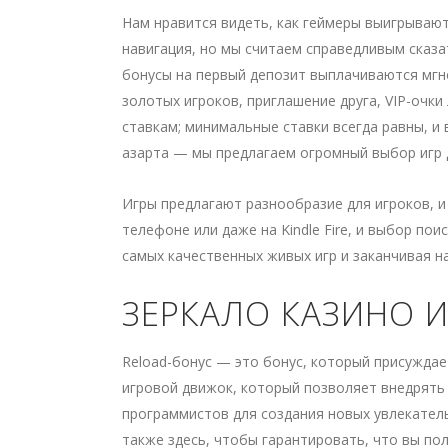
Нам нравится видеть, как геймеры выигрывают
навигация, но мы считаем справедливым сказа
бонусы на первый депозит выплачиваются мгно
золотых игроков, приглашение друга, VIP-очки
ставкам; минимальные ставки всегда равны, и 
азарта — мы предлагаем огромный выбор игр 
Игры предлагают разнообразие для игроков, и 
телефоне или даже на Kindle Fire, и выбор по
самых качественных живых игр и заканчивая 
ЗЕРКАЛО КАЗИНО 
Reload-бонус — это бонус, который присуждае
игровой движок, который позволяет внедрять 
программистов для создания новых увлекатель
также здесь, чтобы гарантировать, что вы по