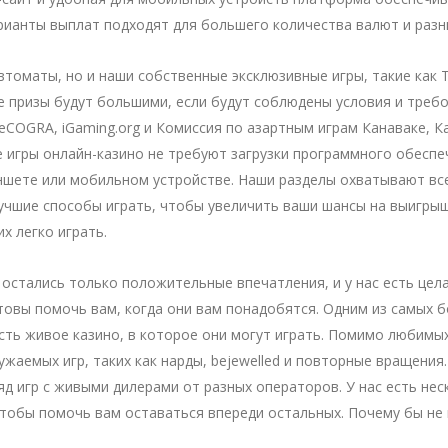
арианты выплат подходят для большего количества валют и разн
маты, но и наши собственные эксклюзивные игры, такие как Time S
 призы будут большими, если будут соблюдены условия и требо
eCOGRA, iGaming.org и Комиссия по азартным играм Канаваке, 
е игры онлайн-казино не требуют загрузки программного обеспе
ншете или мобильном устройстве. Наши разделы охватывают вс
лучшие способы играть, чтобы увеличить ваши шансы на выигрыш
их легко играть.
 остались только положительные впечатления, и у нас есть цел
товы помочь вам, когда они вам понадобятся. Одним из самых 
есть живое казино, в которое они могут играть. Помимо любимых 
жаемых игр, таких как нарды, bejewelled и повторные вращения.
ряд игр с живыми дилерами от разных операторов. У нас есть не
чтобы помочь вам оставаться впереди остальных. Почему бы не