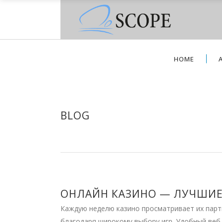
HOME
BLOG
ОНЛАЙН КАЗИНО — ЛУЧШИЕ
Каждую неделю казино просматривает их партне
благодаря широкому выбору игр. Удобный веб