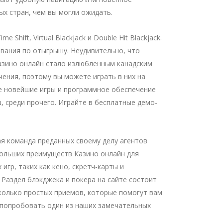
ых стран, чем вы могли ожидать.
hift, Virtual Blackjack и Double Hit Blackjack.
вания по отыгрышу. Неудивительно, что
Казино онлайн стало излюбленным канадским
чения, поэтому вы можете играть в них на
е новейшие игры и программное обеспечение
, среди прочего. Играйте в бесплатные демо-
ая команда преданных своему делу агентов
больших преимуществ Казино онлайн для
игр, таких как кено, скретч-карты и
 Раздел блэкджека и покера на сайте состоит
сколько простых приемов, которые помогут вам
 попробовать один из наших замечательных