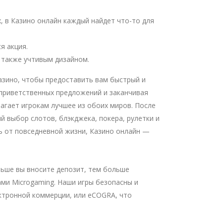
 в Казино онлайн каждый найдет что-то для
я акция.
а также учтивым дизайном.
казино, чтобы предоставить вам быстрый и
 приветственных предложений и заканчивая
лагает игрокам лучшее из обоих миров. После
й выбор слотов, блэкджека, покера, рулетки и
ть от повседневной жизни, Казино онлайн —
льше вы вносите депозит, тем больше
ми Microgaming. Наши игры безопасны и
ектронной коммерции, или eCOGRA, что