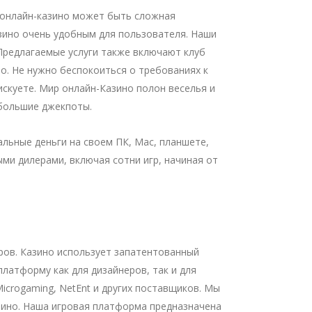
х онлайн-казино может быть сложная
азино очень удобным для пользователя. Наши
 Предлагаемые услуги также включают клуб
но. Не нужно беспокоиться о требованиях к
искуете. Мир онлайн-Казино полон веселья и
 большие джекпоты.
альные деньги на своем ПК, Mac, планшете,
ыми дилерами, включая сотни игр, начиная от
аров. Казино использует запатентованный
латформу как для дизайнеров, так и для
icrogaming, NetEnt и других поставщиков. Мы
азино. Наша игровая платформа предназначена