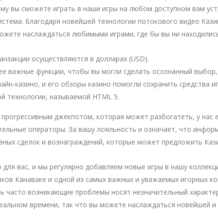
му вы сможете играть в наши игры на любом доступном вам устр
стема. Благодаря новейшей технологии потокового видео Каз
ожете наслаждаться любимыми играми, где бы вы ни находились
анзакции осуществляются в долларах (USD).
е важные функции, чтобы вы могли сделать осознанный выбор, 
айн-казино, и его обзоры казино помогли сохранить средства и
ой технологии, называемой HTML 5.
 прогрессивным джекпотом, которая может разбогатеть, у нас е
тельные операторы. За вашу лояльность и означает, что информ
ивных сделок и вознаграждений, которые может предложить Каз
 для вас, и мы регулярно добавляем новые игры в нашу коллекц
ов Канаваке и одной из самых важных и уважаемых игорных коми
ень часто возникающие проблемы носят незначительный характер
еальном времени, так что вы можете наслаждаться новейшей и