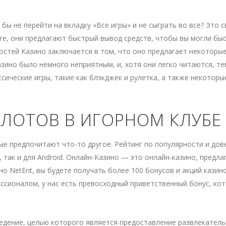
у бы не перейти на вкладку «Все игры» и не сыграть во все? Это 
те, они предлагают быстрый вывод средств, чтобы вы могли бы
стей Казино заключается в том, что оно предлагает некоторые
азино было немного неприятным, и, хотя они легко читаются, 
сические игры, такие как блэкджек и рулетка, а также некоторы
ЛОТОВ В ИГОРНОМ КЛУБЕ
ые предпочитают что-то другое. Рейтинг по популярности и дов
e, так и для Android. Онлайн-Казино — это онлайн-казино, предл
о NetEnt, вы будете получать более 100 бонусов и акций казин
сионалом, у нас есть превосходный приветственный бонус, кот
дение, целью которого является предоставление развлекательн