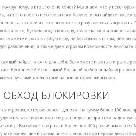
 по-крупному, а кто этого не хочет? Мы знаем, что у некоторы
ть, что это просто не относится к Казино, и вы найдете наше к
венно, а это значит, что вы можете сразу начать выигрывать.
 лояльности, букмекерскую контору, живое казино и живое кази
вы сможете играть в любую игру, не беспокоясь о том, чем вы р
для развлечения, а также даем игрокам возможность выиграть
каждый найдет что-то для себя. Вы можете играть в игры на ре
истине бесконечен! У нас самый большой выбор онлайн-игр с жив
нашими лучшими джекпотами за всю историю живых игр.
И ОБХОД БЛОКИРОВКИ
тся игрокам, которые вносят депозит на сумму более 100 долл
удивительные инновации в игры, предлагая при этом надежную п
ных игр. Вы сможете играть в более чем 400 различных игр от M
лучите наилучшие игровые впечатления в свой первый день в К