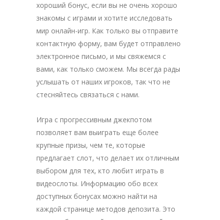
хороший бонус, если вы не очень хорошо
знакомы с играми и хотите исследовать
мир онлайн-игр. Как только вы отправите
контактную форму, вам будет отправлено
электронное письмо, и мы свяжемся с
вами, как только сможем. Мы всегда рады
услышать от наших игроков, так что не
стесняйтесь связаться с нами.
Игра с прогрессивным джекпотом
позволяет вам выиграть еще более
крупные призы, чем те, которые
предлагает слот, что делает их отличным
выбором для тех, кто любит играть в
видеослоты. Информацию обо всех
доступных бонусах можно найти на
каждой странице методов депозита. Это