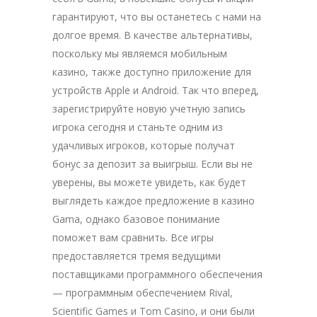
гарантируют, что вы останетесь с нами на
долгое время. В качестве альтернативы,
поскольку мы являемся мобильным
казино, также доступно приложение для
устройств Apple и Android. Так что вперед,
зарегистрируйте новую учетную запись
игрока сегодня и станьте одним из
удачливых игроков, которые получат
бонус за депозит за выигрыш. Если вы не
уверены, вы можете увидеть, как будет
выглядеть каждое предложение в казино
Gama, однако базовое понимание
поможет вам сравнить. Все игры
предоставляется тремя ведущими
поставщиками программного обеспечения
— программным обеспечением Rival,
Scientific Games и Tom Casino, и они были