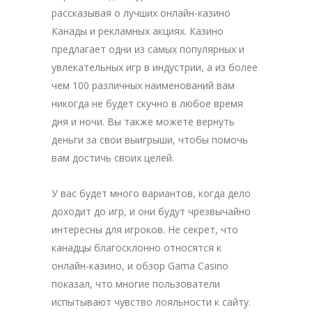
рассказывая о лучших онлайн-казино
Канады и рекламных акциях. Казино
предлагает одни из самых популярных и
увлекательных игр в индустрии, а из более
чем 100 различных наименований вам
никогда не будет скучно в любое время
дня и ночи. Вы также можете вернуть
деньги за свои выигрыши, чтобы помочь
вам достичь своих целей.
У вас будет много вариантов, когда дело
доходит до игр, и они будут чрезвычайно
интересны для игроков. Не секрет, что
канадцы благосклонно относятся к
онлайн-казино, и обзор Gama Casino
показал, что многие пользователи
испытывают чувство лояльности к сайту.