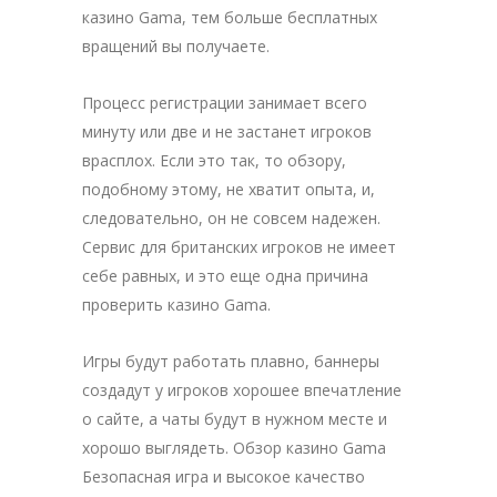
казино Gama, тем больше бесплатных
вращений вы получаете.
Процесс регистрации занимает всего
минуту или две и не застанет игроков
врасплох. Если это так, то обзору,
подобному этому, не хватит опыта, и,
следовательно, он не совсем надежен.
Сервис для британских игроков не имеет
себе равных, и это еще одна причина
проверить казино Gama.
Игры будут работать плавно, баннеры
создадут у игроков хорошее впечатление
о сайте, а чаты будут в нужном месте и
хорошо выглядеть. Обзор казино Gama
Безопасная игра и высокое качество