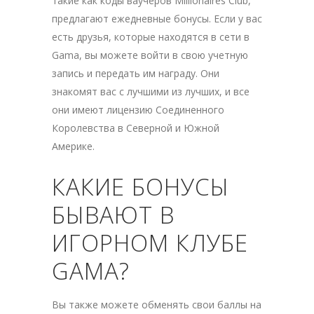
такие как коды ваучеров Millionaires Club,
предлагают ежедневные бонусы. Если у вас
есть друзья, которые находятся в сети в
Gama, вы можете войти в свою учетную
запись и передать им награду. Они
знакомят вас с лучшими из лучших, и все
они имеют лицензию Соединенного
Королевства в Северной и Южной
Америке.
КАКИЕ БОНУСЫ
БЫВАЮТ В
ИГОРНОМ КЛУБЕ
GAMA?
Вы также можете обменять свои баллы на