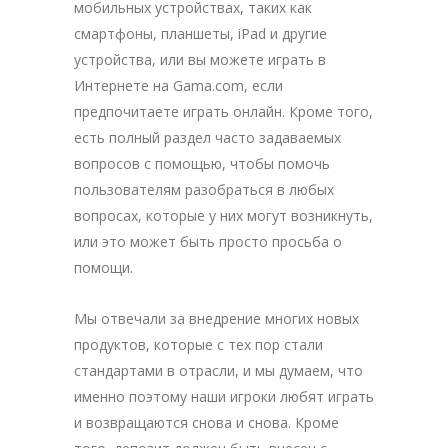
мобильных устройствах, таких как
смартфоны, планшеты, iPad и другие
устройства, или вы можете играть в
Интернете на Gama.com, если
предпочитаете играть онлайн. Кроме того,
есть полный раздел часто задаваемых
вопросов с помощью, чтобы помочь
пользователям разобраться в любых
вопросах, которые у них могут возникнуть,
или это может быть просто просьба о
помощи.
Мы отвечали за внедрение многих новых
продуктов, которые с тех пор стали
стандартами в отрасли, и мы думаем, что
именно поэтому наши игроки любят играть
и возвращаются снова и снова. Кроме