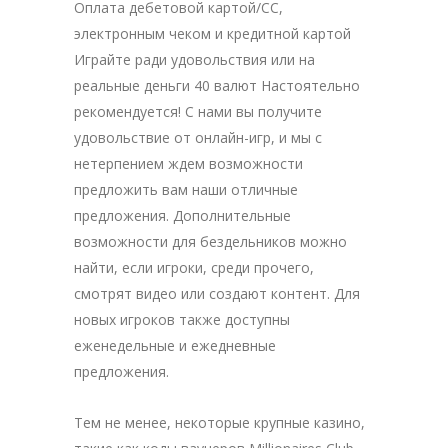
Оплата дебетовой картой/CC,
электронным чеком и кредитной картой
Играйте ради удовольствия или на
реальные деньги 40 валют Настоятельно
рекомендуется! С нами вы получите
удовольствие от онлайн-игр, и мы с
нетерпением ждем возможности
предложить вам наши отличные
предложения. Дополнительные
возможности для бездельников можно
найти, если игроки, среди прочего,
смотрят видео или создают контент. Для
новых игроков также доступны
еженедельные и ежедневные
предложения.
Тем не менее, некоторые крупные казино,