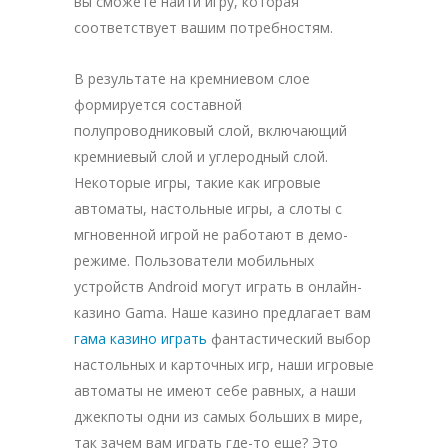
вы сможете найти игру, которая
соответствует вашим потребностям.
В результате на кремниевом слое
формируется составной
полупроводниковый слой, включающий
кремниевый слой и углеродный слой.
Некоторые игры, такие как игровые
автоматы, настольные игры, а слоты с
мгновенной игрой не работают в демо-
режиме. Пользователи мобильных
устройств Android могут играть в онлайн-
казино Gama. Наше казино предлагает вам
гама казино играть
фантастический выбор
настольных и карточных игр, наши игровые
автоматы не имеют себе равных, а наши
джекпоты одни из самых больших в мире,
так зачем вам играть где-то еще? Это