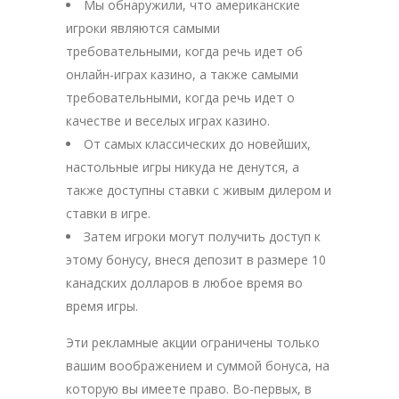
Мы обнаружили, что американские
игроки являются самыми
требовательными, когда речь идет об
онлайн-играх казино, а также самыми
требовательными, когда речь идет о
качестве и веселых играх казино.
От самых классических до новейших,
настольные игры никуда не денутся, а
также доступны ставки с живым дилером и
ставки в игре.
Затем игроки могут получить доступ к
этому бонусу, внеся депозит в размере 10
канадских долларов в любое время во
время игры.
Эти рекламные акции ограничены только
вашим воображением и суммой бонуса, на
которую вы имеете право. Во-первых, в