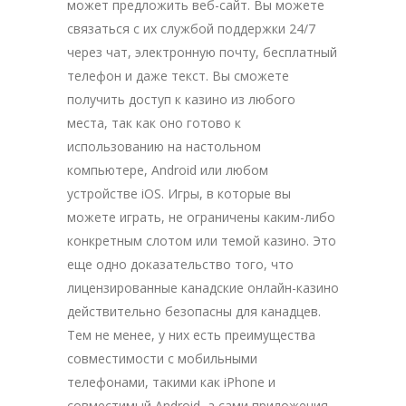
может предложить веб-сайт. Вы можете
связаться с их службой поддержки 24/7
через чат, электронную почту, бесплатный
телефон и даже текст. Вы сможете
получить доступ к казино из любого
места, так как оно готово к
использованию на настольном
компьютере, Android или любом
устройстве iOS. Игры, в которые вы
можете играть, не ограничены каким-либо
конкретным слотом или темой казино. Это
еще одно доказательство того, что
лицензированные канадские онлайн-казино
действительно безопасны для канадцев.
Тем не менее, у них есть преимущества
совместимости с мобильными
телефонами, такими как iPhone и
совместимый Android, а сами приложения