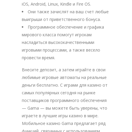
iOS, Android, Linux, Kindle и Fire OS.
Они также зачислят на ваш счет любые
выигрыши от приветственного бонуса.
Программное обеспечение и графика
мирового класса помогут игрокам
насладиться высококачественными
игровыми процессами, а также весело
провести время.
Внесите депозит, а затем играйте в свои
любимые игровые автоматы на реальные
деньги бесплатно. С играми для казино от
самых популярных сегодня на рынке
поставщиков программного обеспечения
— Gama — вы можете быть уверены, что
играете в лучшие игры казино в мире.
Мобильное казино Gama предлагает ряд
функций, связанных с использованием