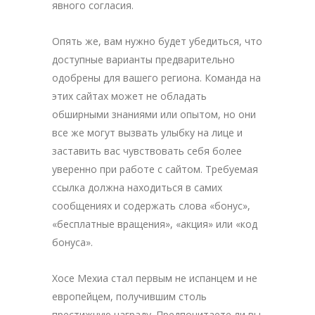
явного согласия.
Опять же, вам нужно будет убедиться, что
доступные варианты предварительно
одобрены для вашего региона. Команда на
этих сайтах может не обладать
обширными знаниями или опытом, но они
все же могут вызвать улыбку на лице и
заставить вас чувствовать себя более
уверенно при работе с сайтом. Требуемая
ссылка должна находиться в самих
сообщениях и содержать слова «бонус»,
«бесплатные вращения», «акция» или «код
бонуса».
Хосе Мехиа стал первым не испанцем и не
европейцем, получившим столь
престижную награду. Предпочитаете ли вы