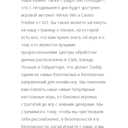
Наше казино также с радостью сообщает,
что с сегодняшнего дня будет доступен
игровой автомат Wexas Win a Casino
Freebie от IGT. Вы также можете заглянуть
на нашу страницу о покере, на которой
есть все, что вам нужно знать об игре и о
том, кто является лучшими
профессионалами. Центры обработки
данных расположены в США, Канаде,
Польше и Гибралтаре, что делает Daddy
одним из самых безопасных и безопасных
направлений для онлайн-игр. Мы поможем
вам освоить наши самые популярные
настольные игры, от базовых игровых
стратегий до игр с живыми дилерами. Мы
стремимся к тому, чтобы вы чувствовали
себя расслабленно, в безопасности и в
безопасности, когда играете с нами, и мы