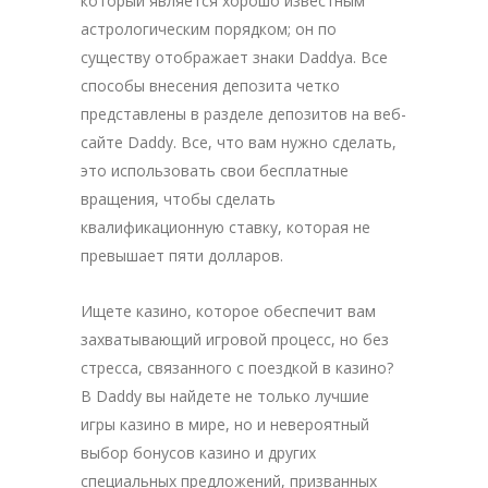
который является хорошо известным
астрологическим порядком; он по
существу отображает знаки Daddyа. Все
способы внесения депозита четко
представлены в разделе депозитов на веб-
сайте Daddy. Все, что вам нужно сделать,
это использовать свои бесплатные
вращения, чтобы сделать
квалификационную ставку, которая не
превышает пяти долларов.
Ищете казино, которое обеспечит вам
захватывающий игровой процесс, но без
стресса, связанного с поездкой в ​​казино?
В Daddy вы найдете не только лучшие
игры казино в мире, но и невероятный
выбор бонусов казино и других
специальных предложений, призванных