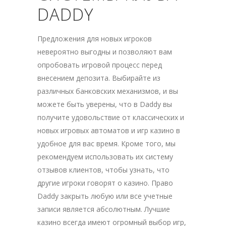
DADDY
Предложения для новых игроков
невероятно выгодны и позволяют вам
опробовать игровой процесс перед
внесением депозита. Выбирайте из
различных банковских механизмов, и вы
можете быть уверены, что в Daddy вы
получите удовольствие от классических и
новых игровых автоматов и игр казино в
удобное для вас время. Кроме того, мы
рекомендуем использовать их систему
отзывов клиентов, чтобы узнать, что
другие игроки говорят о казино. Право
Daddy закрыть любую или все учетные
записи является абсолютным. Лучшие
казино всегда имеют огромный выбор игр,