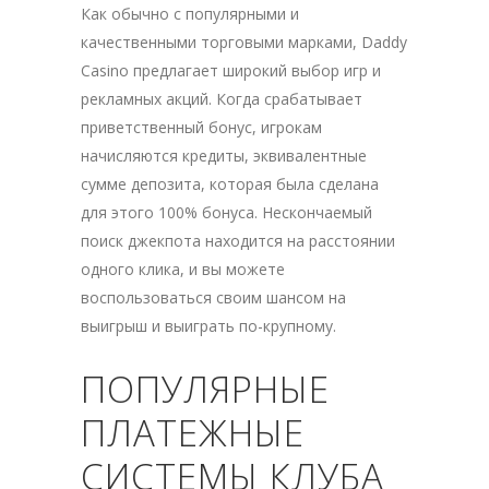
Как обычно с популярными и
качественными торговыми марками, Daddy
Casino предлагает широкий выбор игр и
рекламных акций. Когда срабатывает
приветственный бонус, игрокам
начисляются кредиты, эквивалентные
сумме депозита, которая была сделана
для этого 100% бонуса. Нескончаемый
поиск джекпота находится на расстоянии
одного клика, и вы можете
воспользоваться своим шансом на
выигрыш и выиграть по-крупному.
ПОПУЛЯРНЫЕ
ПЛАТЕЖНЫЕ
СИСТЕМЫ КЛУБА