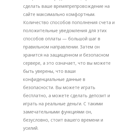
сделать ваше времяпрепровождение на
сайте максимально комфортным.
Количество способов пополнения счета и
положительные уведомления для этих
способов оплаты — большой шаг в
правильном направлении. Затем он
хранится на защищенном и безопасном
сервере, а это означает, что вы можете
быть уверены, что ваши
конфиденциальные данные в
безопасности. Вы можете играть
бесплатно, а можете сделать депозит и
играть на реальные деньги. С такими
замечательными функциями он,
безусловно, стоит вашего времени и
усилий.