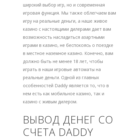
широкий выбор игр, но и современная
игровая функция. Мы также облегчаем вам
игру на реальные деньги, а наше живое
казино с настоящими дилерами дает вам
возможность насладиться азартными
играми в казино, не беспокоясь о поездке
в местное наземное казино. Конечно, вам
должно быть не менее 18 лет, чтобы
играть в наши игровые автоматы на
реальные деньги. Одной из главных
особенностей Daddy является то, что в
нем есть как мобильное казино, так и
казино с живым дилером.
ВЫВОД ДЕНЕГ СО
СЧЕТА DADDY