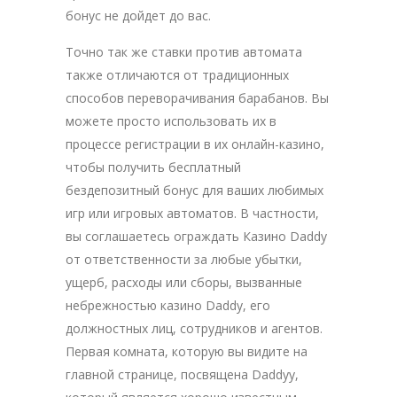
бонус не дойдет до вас.
Точно так же ставки против автомата
также отличаются от традиционных
способов переворачивания барабанов. Вы
можете просто использовать их в
процессе регистрации в их онлайн-казино,
чтобы получить бесплатный
бездепозитный бонус для ваших любимых
игр или игровых автоматов. В частности,
вы соглашаетесь ограждать Казино Daddy
от ответственности за любые убытки,
ущерб, расходы или сборы, вызванные
небрежностью казино Daddy, его
должностных лиц, сотрудников и агентов.
Первая комната, которую вы видите на
главной странице, посвящена Daddyу,