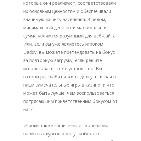
которые они реализуют, соответствовали
их основным ценностям и обеспечивали
значимую защиту населения. В целом,
минимальный депозит и максимальная
сумма являются разумными для веб-сайта.
Или, если вы уже являетесь игроком
Daddy, вы можете претендовать на бонус
за повторную загрузку, если решите
использовать то же устройство. Вы
готовы расслабиться и отдохнуть, играя в
наши замечательные игры в казино, и что
может быть лучше, чем воспользоваться
потрясающим приветственным бонусом от
нас?
Игроки также защищены от колебаний
валютных курсов и могут избежать