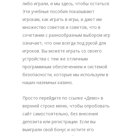
либо играли, и мы здесь, чтобы остаться.
Эти учебные пособия показывают
игрокам, как играть в игры, и дают им
множество советов и советов, что в
сочетании с разнообразным выбором игр
означает, что они всегда под рукой для
игроков. Вы можете играть со своего
устройства с тем же отличным
программным обеспечением и системой
безопасности, которые мы используем в
наших наземных казино.
Просто перейдите по ссылке «Демо» в
верхней строке меню, чтобы опробовать
сайт самостоятельно, без внесения
депозита или регистрации. Если вы
выиграли свой бонус и хотите его