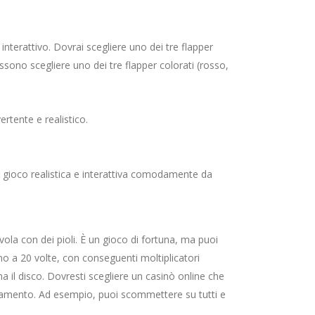
nterattivo. Dovrai scegliere uno dei tre flapper
ono scegliere uno dei tre flapper colorati (rosso,
ertente e realistico.
di gioco realistica e interattiva comodamente da
ola con dei pioli. È un gioco di fortuna, ma puoi
ino a 20 volte, con conseguenti moltiplicatori
 il disco. Dovresti scegliere un casinò online che
pagamento. Ad esempio, puoi scommettere su tutti e