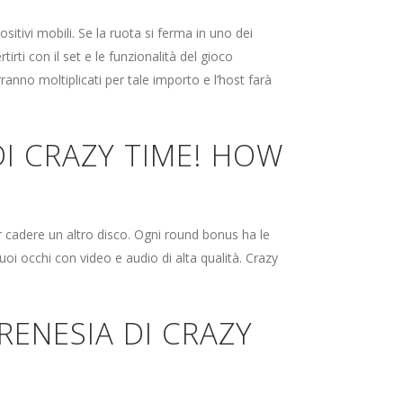
ivi mobili. Se la ruota si ferma in uno dei
rti con il set e le funzionalità del gioco
rranno moltiplicati per tale importo e l’host farà
DI CRAZY TIME! HOW
ar cadere un altro disco. Ogni round bonus ha le
uoi occhi con video e audio di alta qualità. Crazy
RENESIA DI CRAZY