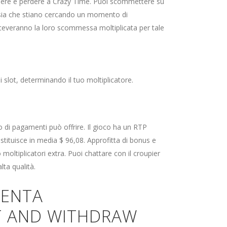
endere e perdere a Crazy Time. Puoi scommettere su
, sia che stiano cercando un momento di
 riceveranno la loro scommessa moltiplicata per tale
i slot, determinando il tuo moltiplicatore.
di pagamenti può offrire. Il gioco ha un RTP
stituisce in media $ 96,08. Approfitta di bonus e
oltiplicatori extra. Puoi chattare con il croupier
lta qualità.
MENTA
IT AND WITHDRAW