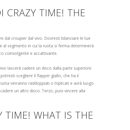
I CRAZY TIME! THE
dal croupier dal vivo. Dovresti bilanciare le tue
de al segmento in cui la ruota si ferma determinerà
oco coinvolgente e accattivante.
vivo lascerà cadere un disco dalla parte superiore
tresti scegliere il flapper giallo, che ha il
 ruota verranno raddoppiati o triplicati e avrà luogo
 cadere un altro disco. Terzo, puoi vincere alla
 TIME! WHAT IS THE