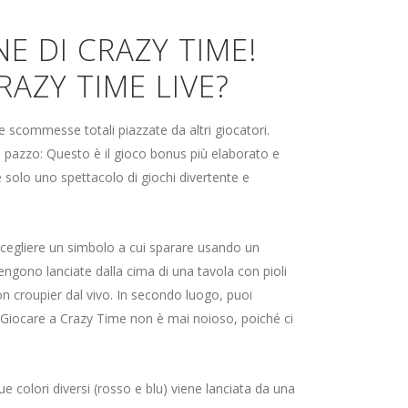
NE DI CRAZY TIME!
AZY TIME LIVE?
 le scommesse totali piazzate da altri giocatori.
po pazzo: Questo è il gioco bonus più elaborato e
è solo uno spettacolo di giochi divertente e
 scegliere un simbolo a cui sparare usando un
engono lanciate dalla cima di una tavola con pioli
con croupier dal vivo. In secondo luogo, puoi
: Giocare a Crazy Time non è mai noioso, poiché ci
colori diversi (rosso e blu) viene lanciata da una