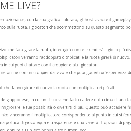
ME LIVE?
ozionante, con la sua grafica colorata, gli host vivaci e il gameplay i
ento sulla ruota. I giocatori che scommettono su questo segmento poss
o che farà girare la ruota, interagirà con te e renderà il gioco più div
oltiplicatori verranno raddoppiati o triplicati e la ruota girerà di nuovo.
in cui puoi chattare con il croupier e altri giocatori.
Time online con un croupier dal vivo è che puoi goderti un’esperienza 
 che fanno girare di nuovo la ruota con moltiplicatori più alti.
e giapponese, in cui un disco viene fatto cadere dalla cima di una tav
 migliorare le tue possibilità o divertirti di più. Questo può accadere f
o vinceranno il moltiplicatore corrispondente al punto in cui si ferma
na politica di gioco equa e trasparente e una varietà di opzioni di 
eri, oppure su un giro bonus e tre numeri, ecc.