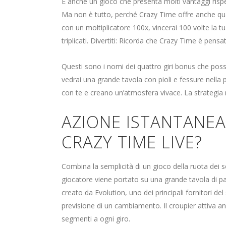
È anche un gioco che presenta molti vantaggi rispett
Ma non è tutto, perché Crazy Time offre anche quattr
con un moltiplicatore 100x, vincerai 100 volte la tu
triplicati. Divertiti: Ricorda che Crazy Time è pens
Questi sono i nomi dei quattro giri bonus che posson
vedrai una grande tavola con pioli e fessure nella p
con te e creano un’atmosfera vivace. La strategia 
AZIONE ISTANTANEA.
CRAZY TIME LIVE?
Combina la semplicità di un gioco della ruota dei so
giocatore viene portato su una grande tavola di pac
creato da Evolution, uno dei principali fornitori
previsione di un cambiamento. Il croupier attiva a
segmenti a ogni giro.