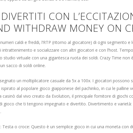
DIVERTITI CON L’ECCITAZIO
ND WITHDRAW MONEY ON CR
i numeri caldi e freddi, l’RTP (ritorno al giocatore) di ogni segmento e
di intrattenimento e socializzare con altri giocatori e con l’host. Tem
 uno studio virtuale con una gigantesca ruota dei soldi. Crazy Time non 
n sacco di soldi online.
assegnato un moltiplicatore casuale da 5x a 100x. I giocatori possono
spirato al popolare gioco giapponese del pachinko, in cui le palline v
casinò dal vivo creato da Evolution, il principale fornitore di giochi 
 di gioco che ti tengono impegnato e divertito. Divertimento e varietà
.
 Testa o croce: Questo è un semplice gioco in cui una moneta con due 