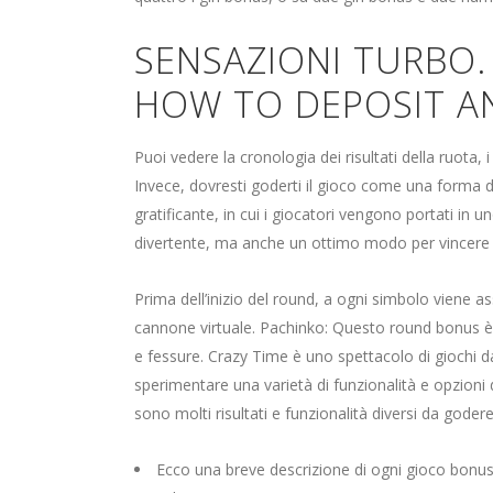
SENSAZIONI TURBO. 
HOW TO DEPOSIT A
Puoi vedere la cronologia dei risultati della ruota, 
Invece, dovresti goderti il ​​gioco come una forma 
gratificante, in cui i giocatori vengono portati in
divertente, ma anche un ottimo modo per vincere u
Prima dell’inizio del round, a ogni simbolo viene 
cannone virtuale. Pachinko: Questo round bonus è i
e fessure. Crazy Time è uno spettacolo di giochi da 
sperimentare una varietà di funzionalità e opzioni
sono molti risultati e funzionalità diversi da godere
Ecco una breve descrizione di ogni gioco bonus: