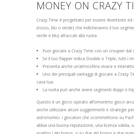
MONEY ON CRAZY TI
Crazy Time è progettato per essere divertente ed em
(rosso, blu o verde) che indicheranno il tuo segm
verde e blu) attaccati alla ruota.
Puoi giocare a Crazy Time con un croupier dal viv
Se il tuo flapper indica Double o Triple, tutti i m
Presenta anche un’atmosfera vivace e interattiva 
Uno dei principali vantaggi di giocare a Crazy 
casa tua.
La ruota può anche avere segmenti doppi o tripli
Questo è un gioco ispirato all’omonimo gioco arcad
anche utilizzare alcuni suggerimenti e strategie per
astronomici. I giocatori che scommettono su Pachink
abbia una buona reputazione, una licenza valida, u
quattro i giri bonus, o su due giri bonus e due num