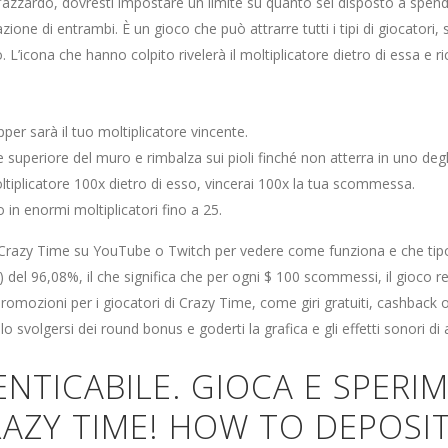
o d’azzardo, dovresti impostare un limite su quanto sei disposto a sp
ne di entrambi. È un gioco che può attrarre tutti i tipi di giocatori
. L’icona che hanno colpito rivelerà il moltiplicatore dietro di essa e
per sarà il tuo moltiplicatore vincente.
 superiore del muro e rimbalza sui pioli finché non atterra in uno degl
tiplicatore 100x dietro di esso, vincerai 100x la tua scommessa.
 in enormi moltiplicatori fino a 25.
Crazy Time su YouTube o Twitch per vedere come funziona e che tipo 
del 96,08%, il che significa che per ogni $ 100 scommessi, il gioco re
mozioni per i giocatori di Crazy Time, come giri gratuiti, cashback o m
 lo svolgersi dei round bonus e goderti la grafica e gli effetti sonori di a
NTICABILE. GIOCA E SPERI
CRAZY TIME! HOW TO DEPOS