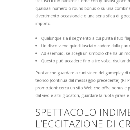
Gestisci il tuo bankroll: Come con qualsiasi gioc
qualsiasi numero o round bonus o su una combinazio
divertimento occasionale o una seria sfida di gioco
importo.
Qualunque sia il segmento a cui punta il tuo flap
Un disco viene quindi lasciato cadere dalla parte
Ad esempio, se scegli un simbolo che ha un mol
Questo può accadere fino a tre volte, risultando
Puoi anche guardare alcuni video del gameplay di 
teorico (continua dal messaggio precedente) (RTP) 
promozioni: cerca un sito Web che offra bonus e pro
dal vivo e altri giocatori, guardare la ruota girare e
SPETTACOLO INDIME
L’ECCITAZIONE DI 