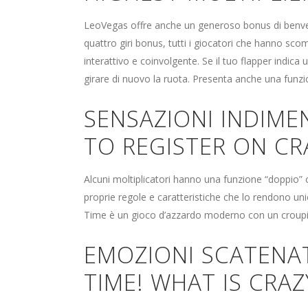
LeoVegas offre anche un generoso bonus di benvenu
quattro giri bonus, tutti i giocatori che hanno scom
interattivo e coinvolgente. Se il tuo flapper indica 
girare di nuovo la ruota. Presenta anche una funzio
SENSAZIONI INDIMEN
TO REGISTER ON CRA
Alcuni moltiplicatori hanno una funzione “doppio” c
proprie regole e caratteristiche che lo rendono uni
Time è un gioco d’azzardo moderno con un croupier 
EMOZIONI SCATENATE
TIME! WHAT IS CRAZ