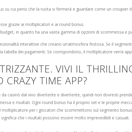
su cui pensi che la ruota si fermerà e guardare come un croupier dal
e grazie ai moltiplicatori e ai round bonus.
lli e budget, in quanto ha una vasta gamma di opzioni di scommessa e 
funzionalità interattive che creano un’atmosfera festosa. Se il segment
tabella dei pagamenti. Se corrispondono, il moltiplicatore verrà ap
RIZZANTE. VIVI IL THRILLIN
CRAZY TIME APP?
e
da casinò dal vivo divertente e divertente, quindi non dovresti prender
essa e risultati. Ogni round bonus ha il proprio set e le proprie me
rà il moltiplicatore per i giocatori che scommettono sul segmento bonus
significa che i risultati possono essere molto imprevedibili e casuali.