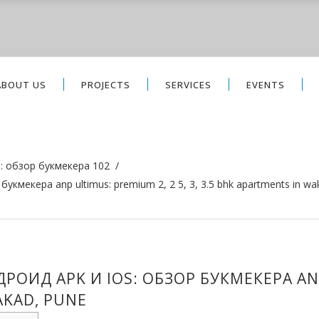
ABOUT US
PROJECTS
SERVICES
EVENTS
s: обзор букмекера 102
/
букмекера anp ultimus: premium 2, 2 5, 3, 3.5 bhk apartments in wa
РОИД APK И IOS: ОБЗОР БУКМЕКЕРА ANP
AKAD, PUNE