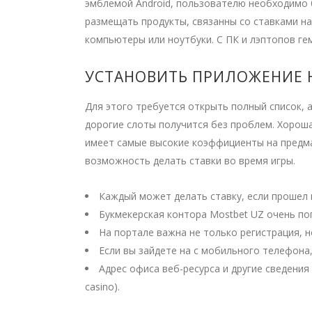
эмблемой Android, пользователю необходимо б
размещать продукты, связанны со ставками на
компьютеры или ноутбуки. С ПК и лэптопов ге
УСТАНОВИТЬ ПРИЛОЖЕНИЕ Н
Для этого требуется открыть полный список, 
дорогие слоты получится без проблем. Хороша
имеет самые высокие коэффициенты на предмат
возможность делать ставки во время игры.
Каждый может делать ставку, если прошел 
Букмекерская контора Mostbet UZ очень поп
На портале важна не только регистрация, н
Если вы зайдете на с мобильного телефона,
Адрес офиса веб-ресурса и другие сведения
casino).