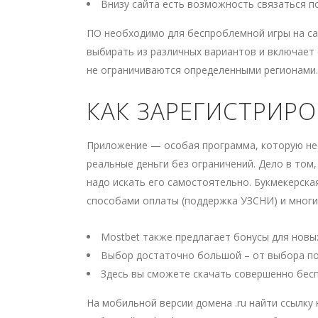
Внизу сайта есть возможность связаться п
ПО необходимо для беспроблемной игры на са
выбирать из различных вариантов и включает 
не ограничиваются определенными регионами. 
КАК ЗАРЕГИСТРИРО
Приложение — особая программа, которую нео
реальные деньги без ограничений. Дело в том
надо искать его самостоятельно. Букмекерска
способами оплаты (поддержка УЗСНИ) и многи
Mostbet также предлагает бонусы для новы
Выбор достаточно большой – от выбора по
Здесь вы сможете скачать совершенно беспл
На мобильной версии домена .ru найти ссылку