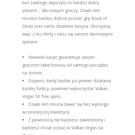
bez żadnego depozytu to bardzo dobry
prezent – dla nowych graczy. Dzięki nim
możesz bardzo dobrze poznać grę Book of
Dead oraz samo działanie kasyna. Skorzystaj
więc z tej oferty i ciesz się swoimi darmowymi
spinami.
Niewiele kasyn gwarantuje swoim
graczom takie bonusy od samego początku
na stronie.
Dopiero, kiedy będzie już pewien działania
każdej funkcji, powinien wykorzystać Vulkan
Vegas 50 free spins.
Dzięki nim można bawić się bez wymogu
wcześniejszej inwestycji.
Z pewnością nie będziesz zawiedziony i
będziesz chciał zostać w Vulkan Vegas na