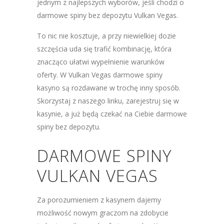
jednym z najlepszych wyborów, jeśli chodzi o
darmowe spiny bez depozytu Vulkan Vegas.
To nic nie kosztuje, a przy niewielkiej dozie
szczęścia uda się trafić kombinację, która
znacząco ułatwi wypełnienie warunków
oferty. W Vulkan Vegas darmowe spiny
kasyno są rozdawane w trochę inny sposób.
Skorzystaj z naszego linku, zarejestruj się w
kasynie, a już będą czekać na Ciebie darmowe
spiny bez depozytu.
DARMOWE SPINY
VULKAN VEGAS
Za porozumieniem z kasynem dajemy
możliwość nowym graczom na zdobycie