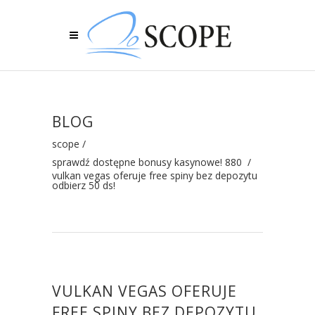
BLOG
scope
/
sprawdź dostępne bonusy kasynowe! 880
/
vulkan vegas oferuje free spiny bez depozytu
odbierz 50 ds!
VULKAN VEGAS OFERUJE
FREE SPINY BEZ DEPOZYTU