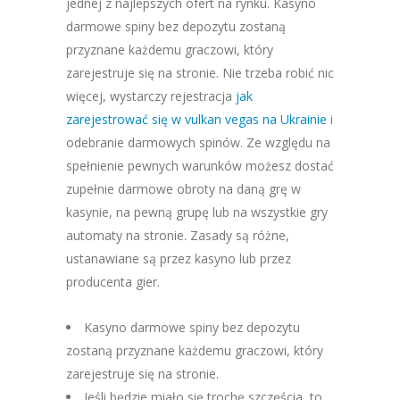
jednej z najlepszych ofert na rynku. Kasyno
darmowe spiny bez depozytu zostaną
przyznane każdemu graczowi, który
zarejestruje się na stronie. Nie trzeba robić nic
więcej, wystarczy rejestracja
jak
zarejestrować się w vulkan vegas na Ukrainie
i
odebranie darmowych spinów. Ze względu na
spełnienie pewnych warunków możesz dostać
zupełnie darmowe obroty na daną grę w
kasynie, na pewną grupę lub na wszystkie gry
automaty na stronie. Zasady są różne,
ustanawiane są przez kasyno lub przez
producenta gier.
Kasyno darmowe spiny bez depozytu
zostaną przyznane każdemu graczowi, który
zarejestruje się na stronie.
Jeśli będzie miało się trochę szczęścia, to