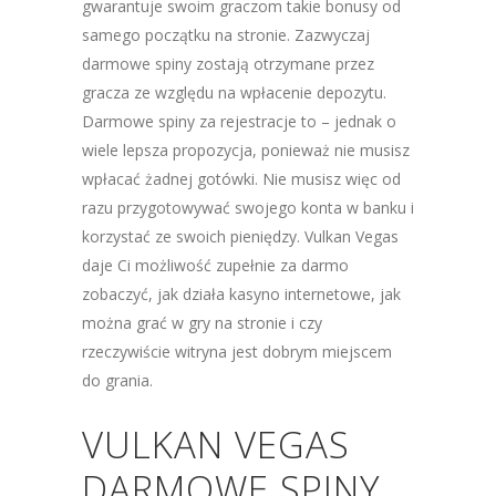
gwarantuje swoim graczom takie bonusy od
samego początku na stronie. Zazwyczaj
darmowe spiny zostają otrzymane przez
gracza ze względu na wpłacenie depozytu.
Darmowe spiny za rejestracje to – jednak o
wiele lepsza propozycja, ponieważ nie musisz
wpłacać żadnej gotówki. Nie musisz więc od
razu przygotowywać swojego konta w banku i
korzystać ze swoich pieniędzy. Vulkan Vegas
daje Ci możliwość zupełnie za darmo
zobaczyć, jak działa kasyno internetowe, jak
można grać w gry na stronie i czy
rzeczywiście witryna jest dobrym miejscem
do grania.
VULKAN VEGAS
DARMOWE SPINY