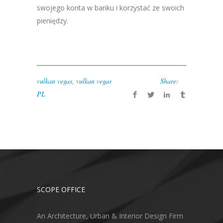
swojego konta w banku i korzystać ze swoich
pieniędzy.
vulkan vegas
,
vulkan vegas
Share:
PL
SCOPE OFFICE
An Architecture, Urban & Interior Design Firm