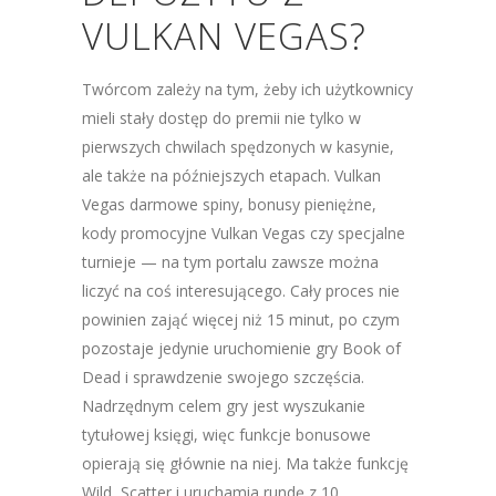
VULKAN VEGAS?
Twórcom zależy na tym, żeby ich użytkownicy
mieli stały dostęp do premii nie tylko w
pierwszych chwilach spędzonych w kasynie,
ale także na późniejszych etapach. Vulkan
Vegas darmowe spiny, bonusy pieniężne,
kody promocyjne Vulkan Vegas czy specjalne
turnieje — na tym portalu zawsze można
liczyć na coś interesującego. Cały proces nie
powinien zająć więcej niż 15 minut, po czym
pozostaje jedynie uruchomienie gry Book of
Dead i sprawdzenie swojego szczęścia.
Nadrzędnym celem gry jest wyszukanie
tytułowej księgi, więc funkcje bonusowe
opierają się głównie na niej. Ma także funkcję
Wild, Scatter i uruchamia rundę z 10