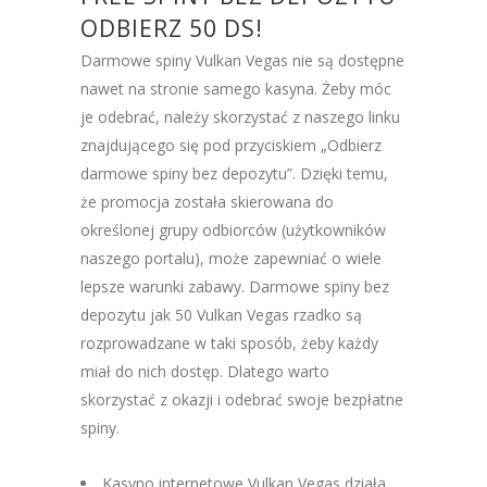
ODBIERZ 50 DS!
Darmowe spiny Vulkan Vegas nie są dostępne
nawet na stronie samego kasyna. Żeby móc
je odebrać, należy skorzystać z naszego linku
znajdującego się pod przyciskiem „Odbierz
darmowe spiny bez depozytu”. Dzięki temu,
że promocja została skierowana do
określonej grupy odbiorców (użytkowników
naszego portalu), może zapewniać o wiele
lepsze warunki zabawy. Darmowe spiny bez
depozytu jak 50 Vulkan Vegas rzadko są
rozprowadzane w taki sposób, żeby każdy
miał do nich dostęp. Dlatego warto
skorzystać z okazji i odebrać swoje bezpłatne
spiny.
Kasyno internetowe Vulkan Vegas działa