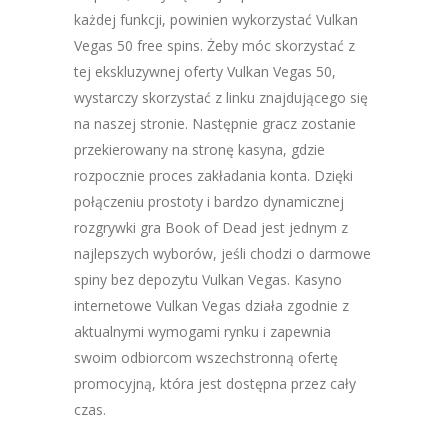
każdej funkcji, powinien wykorzystać Vulkan
Vegas 50 free spins. Żeby móc skorzystać z
tej ekskluzywnej oferty Vulkan Vegas 50,
wystarczy skorzystać z linku znajdującego się
na naszej stronie. Następnie gracz zostanie
przekierowany na stronę kasyna, gdzie
rozpocznie proces zakładania konta. Dzięki
połączeniu prostoty i bardzo dynamicznej
rozgrywki gra Book of Dead jest jednym z
najlepszych wyborów, jeśli chodzi o darmowe
spiny bez depozytu Vulkan Vegas. Kasyno
internetowe Vulkan Vegas działa zgodnie z
aktualnymi wymogami rynku i zapewnia
swoim odbiorcom wszechstronną ofertę
promocyjną, która jest dostępna przez cały
czas.