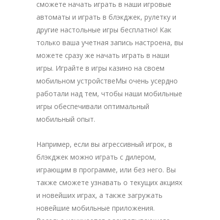
сможете начать играть в наши игровые
автоматы и играть в блэкджек, рулетку и
другие настольные игры бесплатно! Как
только ваша учетная запись настроена, вы
можете сразу же начать играть в наши
игры. Играйте в игры казино на своем
мобильном устройствеМы очень усердно
работали над тем, чтобы наши мобильные
игры обеспечивали оптимальный
мобильный опыт.
Например, если вы агрессивный игрок, в
блэкджек можно играть с дилером,
играющим в программе, или без него. Вы
также сможете узнавать о текущих акциях
и новейших играх, а также загружать
новейшие мобильные приложения.