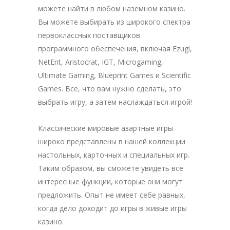
можете найти в любом наземном казино.
Вы можете выбирать из широкого спектра
первоклассных поставщиков
программного обеспечения, включая Ezugi,
NetEnt, Aristocrat, IGT, Microgaming,
Ultimate Gaming, Blueprint Games и Scientific
Games. Все, что вам нужно сделать, это
выбрать игру, а затем наслаждаться игрой!
Классические мировые азартные игры
широко представлены в нашей коллекции
настольных, карточных и специальных игр.
Таким образом, вы сможете увидеть все
интересные функции, которые они могут
предложить. Опыт не имеет себе равных,
когда дело доходит до игры в живые игры
казино.