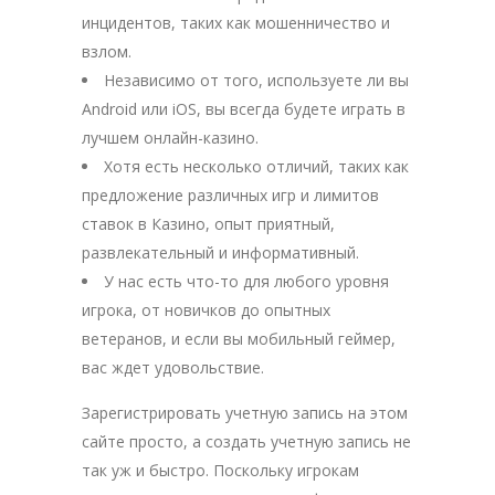
инцидентов, таких как мошенничество и
взлом.
Независимо от того, используете ли вы
Android или iOS, вы всегда будете играть в
лучшем онлайн-казино.
Хотя есть несколько отличий, таких как
предложение различных игр и лимитов
ставок в Казино, опыт приятный,
развлекательный и информативный.
У нас есть что-то для любого уровня
игрока, от новичков до опытных
ветеранов, и если вы мобильный геймер,
вас ждет удовольствие.
Зарегистрировать учетную запись на этом
сайте просто, а создать учетную запись не
так уж и быстро. Поскольку игрокам