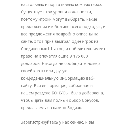
настольных и портативных компьютерах.
Существует три уровня лояльности,
поэтому игроки могут выбирать, какие
предложения им больше всего подходят, и
все предложения подробно описаны на
сайте. Этот приз выиграл один игрок из
Соединенных Штатов, и победитель имеет
право на впечатляющие 9 175 000
долларов. Никогда не сообщайте номер
своей карты или другую
конфиденциальную информацию веб-
сайту. Вся информация, собранная в
нашем разделе БОНУСЫ, была добавлена,
чтобы дать вам полный обзор бонусов,
предлагаемых в казино Зодиак.
Зарегистрируйтесь у нас сейчас, и вы