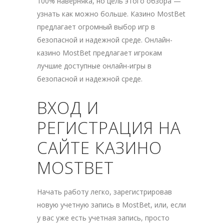
100% наверняка, но цель этого обзора —
узнать как можно больше. Казино MostBet
предлагает огромный выбор игр в
безопасной и надежной среде. Онлайн-
казино MostBet предлагает игрокам
лучшие доступные онлайн-игры в
безопасной и надежной среде.
ВХОД И
РЕГИСТРАЦИЯ НА
САЙТЕ КАЗИНО
MOSTBET
Начать работу легко, зарегистрировав
новую учетную запись в MostBet, или, если
у вас уже есть учетная запись, просто