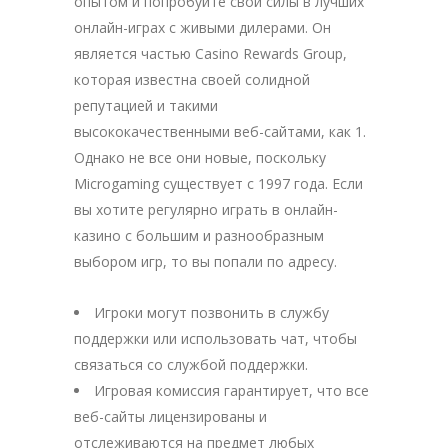
опытом и попробуйте свои силы в лучших
онлайн-играх с живыми дилерами. Он
является частью Casino Rewards Group,
которая известна своей солидной
репутацией и такими
высококачественными веб-сайтами, как 1.
Однако не все они новые, поскольку
Microgaming существует с 1997 года. Если
вы хотите регулярно играть в онлайн-
казино с большим и разнообразным
выбором игр, то вы попали по адресу.
Игроки могут позвонить в службу
поддержки или использовать чат, чтобы
связаться со службой поддержки.
Игровая комиссия гарантирует, что все
веб-сайты лицензированы и
отслеживаются на предмет любых