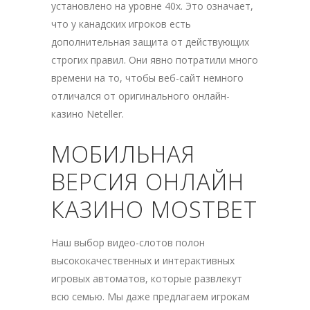
установлено на уровне 40x. Это означает,
что у канадских игроков есть
дополнительная защита от действующих
строгих правил. Они явно потратили много
времени на то, чтобы веб-сайт немного
отличался от оригинального онлайн-
казино Neteller.
МОБИЛЬНАЯ
ВЕРСИЯ ОНЛАЙН
КАЗИНО MOSTBET
Наш выбор видео-слотов полон
высококачественных и интерактивных
игровых автоматов, которые развлекут
всю семью. Мы даже предлагаем игрокам