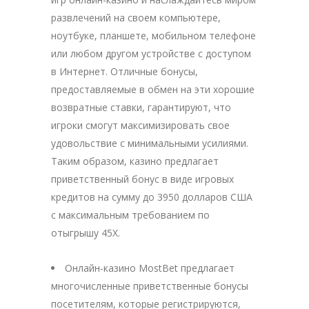
развлечений на своем компьютере,
ноутбуке, планшете, мобильном телефоне
или любом другом устройстве с доступом
в Интернет. Отличные бонусы,
предоставляемые в обмен на эти хорошие
возвратные ставки, гарантируют, что
игроки смогут максимизировать свое
удовольствие с минимальными усилиями.
Таким образом, казино предлагает
приветственный бонус в виде игровых
кредитов на сумму до 3950 долларов США
с максимальным требованием по
отыгрышу 45X.
Онлайн-казино MostBet предлагает
многочисленные приветственные бонусы
посетителям, которые регистрируются,