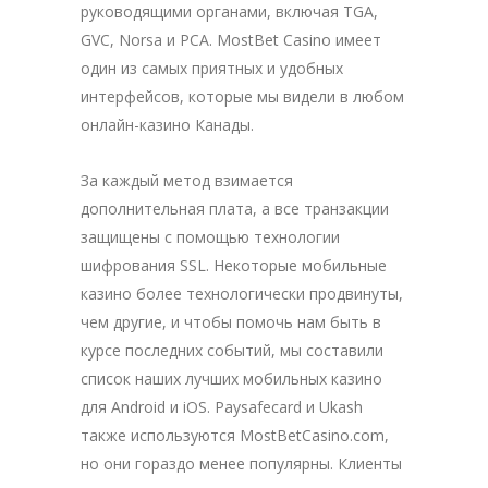
руководящими органами, включая TGA,
GVC, Norsa и PCA. MostBet Casino имеет
один из самых приятных и удобных
интерфейсов, которые мы видели в любом
онлайн-казино Канады.
За каждый метод взимается
дополнительная плата, а все транзакции
защищены с помощью технологии
шифрования SSL. Некоторые мобильные
казино более технологически продвинуты,
чем другие, и чтобы помочь нам быть в
курсе последних событий, мы составили
список наших лучших мобильных казино
для Android и iOS. Paysafecard и Ukash
также используются MostBetCasino.com,
но они гораздо менее популярны. Клиенты