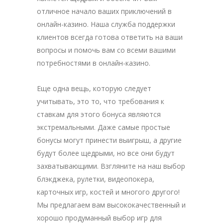
отличное начало ваших приключений в
онлайн-казино. Наша служба поддержки
клиентов всегда готова ответить на ваши
вопросы и помочь вам со всеми вашими
потребностями в онлайн-казино.
Еще одна вещь, которую следует
учитывать, это то, что требования к
ставкам для этого бонуса являются
экстремальными. Даже самые простые
бонусы могут принести выигрыш, а другие
будут более щедрыми, но все они будут
захватывающими. Взгляните на наш выбор
блэкджека, рулетки, видеопокера,
карточных игр, костей и многого другого!
Мы предлагаем вам высококачественный и
хорошо продуманный выбор игр для