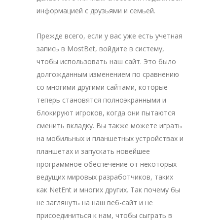
информацией с друзьями и семьей.
Прежде всего, если у вас уже есть учетная
запись в MostBet, войдите в систему,
чтобы использовать наш сайт. Это было
долгожданным изменением по сравнению
со многими другими сайтами, которые
теперь становятся полноэкранными и
блокируют игроков, когда они пытаются
сменить вкладку. Вы также можете играть
на мобильных и планшетных устройствах и
планшетах и запускать новейшее
программное обеспечение от некоторых
ведущих мировых разработчиков, таких
как NetEnt и многих других. Так почему бы
не заглянуть на наш веб-сайт и не
присоединиться к нам, чтобы сыграть в