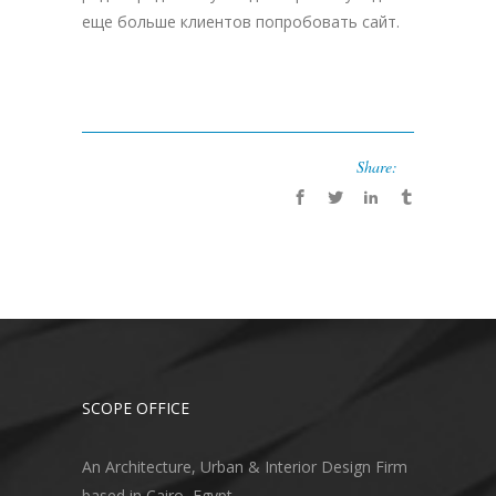
еще больше клиентов попробовать сайт.
Share:
SCOPE OFFICE
An Architecture, Urban & Interior Design Firm
based in Cairo, Egypt.