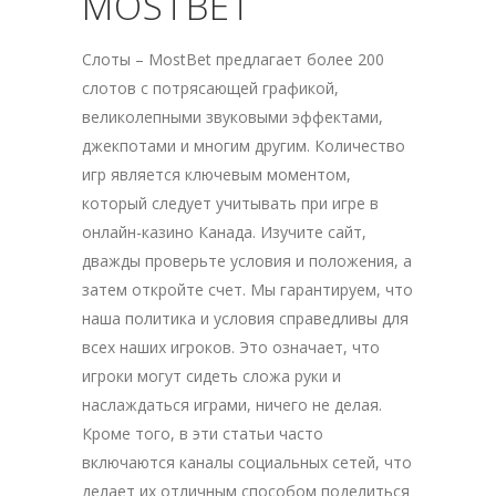
MOSTBET
Слоты – MostBet предлагает более 200
слотов с потрясающей графикой,
великолепными звуковыми эффектами,
джекпотами и многим другим. Количество
игр является ключевым моментом,
который следует учитывать при игре в
онлайн-казино Канада. Изучите сайт,
дважды проверьте условия и положения, а
затем откройте счет. Мы гарантируем, что
наша политика и условия справедливы для
всех наших игроков. Это означает, что
игроки могут сидеть сложа руки и
наслаждаться играми, ничего не делая.
Кроме того, в эти статьи часто
включаются каналы социальных сетей, что
делает их отличным способом поделиться