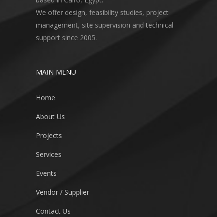
We offer design, feasibility studies, project
management, site supervision and technical
support since 2005.
MAIN MENU
Home
About Us
Projects
Services
Events
Vendor / Supplier
Contact Us