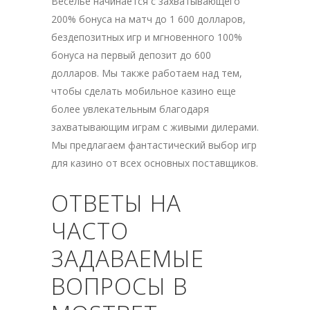
Веселье начинается с захватывающего
200% бонуса на матч до 1 600 долларов,
бездепозитных игр и мгновенного 100%
бонуса на первый депозит до 600
долларов. Мы также работаем над тем,
чтобы сделать мобильное казино еще
более увлекательным благодаря
захватывающим играм с живыми дилерами.
Мы предлагаем фантастический выбор игр
для казино от всех основных поставщиков.
ОТВЕТЫ НА
ЧАСТО
ЗАДАВАЕМЫЕ
ВОПРОСЫ В