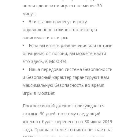
вносят депозит и играют не менее 30
минут.
Эти ставки принесут игроку
определенное количество очков, в
зависимости от игры.
Если вы ищете развлечения или острые
ощущения от погони, вы можете найти
это здесь, в MostBet.
Наша передовая система безопасности
и безопасный характер гарантируют вам
максимальную безопасность во время
игры в MostBet.
Прогрессивный джекпот присуждается
каждые 30 дней, поэтому следующий
джекпот будет перенесен на 30 июня 2019
года. Правда в том, что никто не знает на