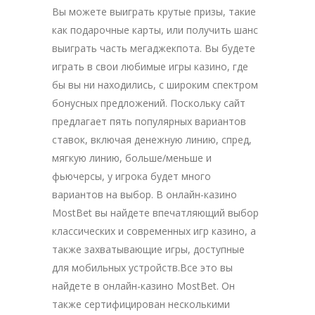
Вы можете выиграть крутые призы, такие
как подарочные карты, или получить шанс
выиграть часть мегаджекпота. Вы будете
играть в свои любимые игры казино, где
бы вы ни находились, с широким спектром
бонусных предложений. Поскольку сайт
предлагает пять популярных вариантов
ставок, включая денежную линию, спред,
мягкую линию, больше/меньше и
фьючерсы, у игрока будет много
вариантов на выбор. В онлайн-казино
MostBet вы найдете впечатляющий выбор
классических и современных игр казино, а
также захватывающие игры, доступные
для мобильных устройств.Все это вы
найдете в онлайн-казино MostBet. Он
также сертифицирован несколькими