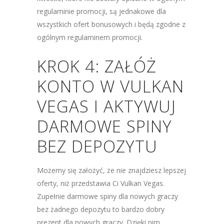
regulaminie promocji, są jednakowe dla
wszystkich ofert bonusowych i będą zgodne z
ogólnym regulaminem promocji.
KROK 4: ZAŁÓŻ
KONTO W VULKAN
VEGAS I AKTYWUJ
DARMOWE SPINY
BEZ DEPOZYTU
Możemy się założyć, że nie znajdziesz lepszej
oferty, niż przedstawia Ci Vulkan Vegas.
Zupełnie darmowe spiny dla nowych graczy
bez żadnego depozytu to bardzo dobry
prezent dla nowych graczy. Dzięki nim