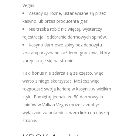
Vegas.
Zasady są różne, ustanawiane są przez
kasyno lub przez producenta gier.
Nie trzeba robić nic więcej, wystarczy
rejestracja i odebranie darmowych spinów.
Kasyno darmowe spiny bez depozytu
zostaną przyznane każdemu graczowi, który
zarejestruje się na stronie.
Taki bonus nie zdarza się za często, więc
warto z niego skorzystać. Możesz więc
rozpocząć swoją karierę w kasynie w wielkim
stylu. Pamiętaj jednak, że 50 darmowych
spinów w Vulkan Vegas możesz zdobyć
wyłącznie za pośrednictwem linku na naszej
stronie.