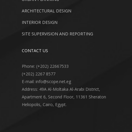
ARCHITECTURAL DESIGN
INTERIOR DESIGN
SITE SUPERVISION AND REPORTING
CONTACT US
Phone: (+202) 22667533
(+202) 2267 8577
E-mail: info@scope.net.eg
Address: 49A Al-Moltaka Al-Arabi District,
Apartment 6, Second Floor, 11361 Sheraton
Heliopolis, Cairo, Egypt.