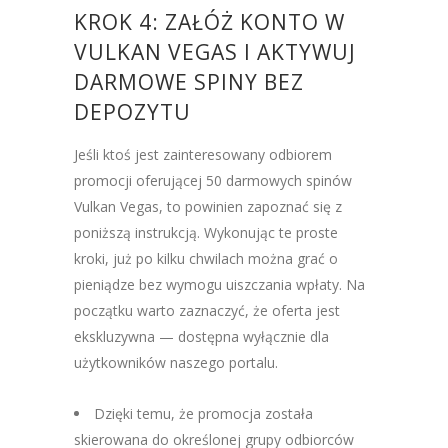
KROK 4: ZAŁÓŻ KONTO W
VULKAN VEGAS I AKTYWUJ
DARMOWE SPINY BEZ
DEPOZYTU
Jeśli ktoś jest zainteresowany odbiorem
promocji oferującej 50 darmowych spinów
Vulkan Vegas, to powinien zapoznać się z
poniższą instrukcją. Wykonując te proste
kroki, już po kilku chwilach można grać o
pieniądze bez wymogu uiszczania wpłaty. Na
początku warto zaznaczyć, że oferta jest
ekskluzywna — dostępna wyłącznie dla
użytkowników naszego portalu.
Dzięki temu, że promocja została
skierowana do określonej grupy odbiorców