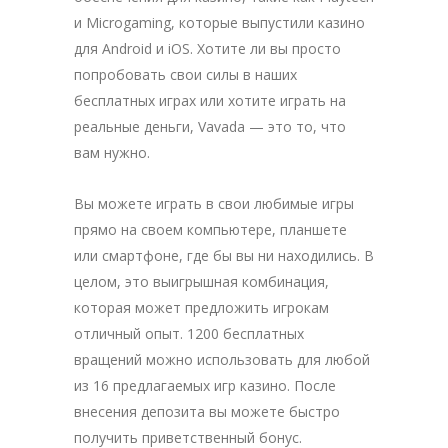
и Microgaming, которые выпустили казино
для Android и iOS. Хотите ли вы просто
попробовать свои силы в наших
бесплатных играх или хотите играть на
реальные деньги, Vavada — это то, что
вам нужно.
Вы можете играть в свои любимые игры
прямо на своем компьютере, планшете
или смартфоне, где бы вы ни находились. В
целом, это выигрышная комбинация,
которая может предложить игрокам
отличный опыт. 1200 бесплатных
вращений можно использовать для любой
из 16 предлагаемых игр казино. После
внесения депозита вы можете быстро
получить приветственный бонус.