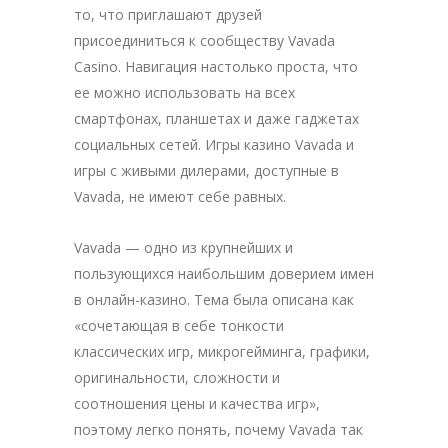
то, что приглашают друзей
присоединиться к сообществу Vavada
Casino. Навигация настолько проста, что
ее можно использовать на всех
смартфонах, планшетах и ​​даже гаджетах
социальных сетей. Игры казино Vavada и
игры с живыми дилерами, доступные в
Vavada, не имеют себе равных.
Vavada — одно из крупнейших и
пользующихся наибольшим доверием имен
в онлайн-казино. Тема была описана как
«сочетающая в себе тонкости
классических игр, микрогейминга, графики,
оригинальности, сложности и
соотношения цены и качества игр»,
поэтому легко понять, почему Vavada так