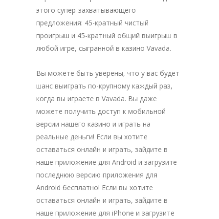
этого супер-захватывающего
предложения: 45-кратный чистый
проигрыш и 45-кратный общий выигрыш в
любой игре, сыгранной в казино Vavada.
Вы можете быть уверены, что у вас будет
шанс выиграть по-крупному каждый раз,
когда вы играете в Vavada. Вы даже
можете получить доступ к мобильной
версии нашего казино и играть на
реальные деньги! Если вы хотите
оставаться онлайн и играть, зайдите в
наше приложение для Android и загрузите
последнюю версию приложения для
Android бесплатно! Если вы хотите
оставаться онлайн и играть, зайдите в
наше приложение для iPhone и загрузите