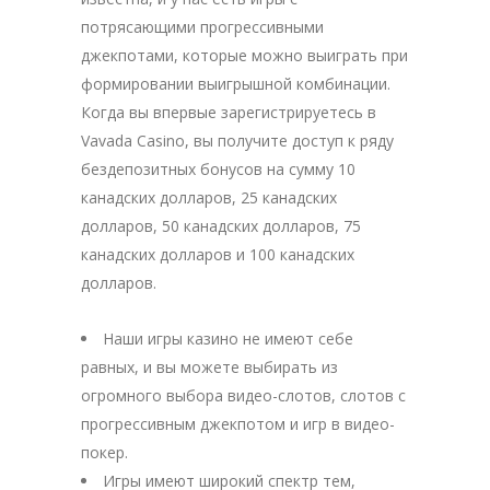
потрясающими прогрессивными
джекпотами, которые можно выиграть при
формировании выигрышной комбинации.
Когда вы впервые зарегистрируетесь в
Vavada Casino, вы получите доступ к ряду
бездепозитных бонусов на сумму 10
канадских долларов, 25 канадских
долларов, 50 канадских долларов, 75
канадских долларов и 100 канадских
долларов.
Наши игры казино не имеют себе
равных, и вы можете выбирать из
огромного выбора видео-слотов, слотов с
прогрессивным джекпотом и игр в видео-
покер.
Игры имеют широкий спектр тем,