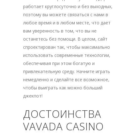
работает круглосуточно и без выходных,
поэтому вы можете связаться с нами в
любое время и в любом месте, что дает
вам уверенность в том, что вы не
останетесь без помощи. В целом, сайт
спроектирован так, чтобы максимально
использовать современные технологии,
обеспечивая при этом богатую и
привлекательную среду. Начните играть
немедленно и сделайте все возможное,
чтобы выиграть как можно больший
джекпот!
ДОСТОИНСТВА
VAVADA CASINO