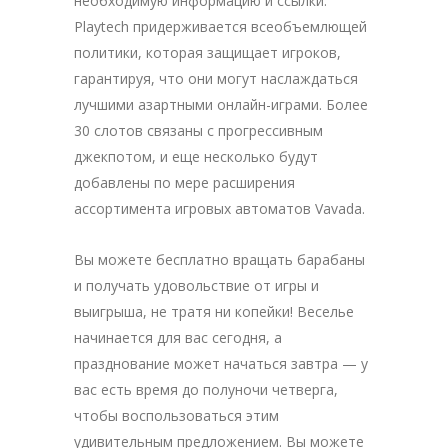
необходимую информацию и ссылки.
Playtech придерживается всеобъемлющей
политики, которая защищает игроков,
гарантируя, что они могут наслаждаться
лучшими азартными онлайн-играми. Более
30 слотов связаны с прогрессивным
джекпотом, и еще несколько будут
добавлены по мере расширения
ассортимента игровых автоматов Vavada.
Вы можете бесплатно вращать барабаны
и получать удовольствие от игры и
выигрыша, не тратя ни копейки! Веселье
начинается для вас сегодня, а
празднование может начаться завтра — у
вас есть время до полуночи четверга,
чтобы воспользоваться этим
удивительным предложением. Вы можете