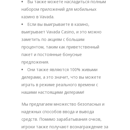
Вы также можете насладиться полным
набором приложений для мобильных
казино в Vavada.
Если вы выигрываете в казино,
выигрывает Vavada Casino, и это можно
заметить по акциям с большим
процентом, таким как приветственный
пакет и постоянные бонусные
предложения.
Они также являются 100% живыми
дилерами, а это значит, что вы можете
играть в режиме реального времени с
нашими настоящими дилерами!
Мы предлагаем множество безопасных и
надежных способов ввода и вывода
средств. Помимо зарабатывания очков,
игроки также получают вознаграждение за