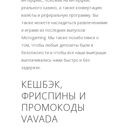
интерфейс, похожий на интерфейс
реального казино, а также конвертацию
валюты и реферальную программу. Вы
также можете насладиться развлечениями
и играми из последних выпусков
Microgaming. Мы также позаботимся о
том, чтобы любые депозиты были в
безопасности и чтобы все наши выигрыши
выплачивались нами быстро и без
задержек.
КЕШБЭК,
ФРИСПИНЫ И
ПРОМОКОДЫ
VAVADA