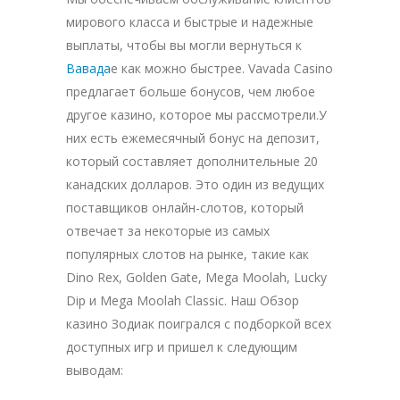
мирового класса и быстрые и надежные
выплаты, чтобы вы могли вернуться к
Вавада
е как можно быстрее. Vavada Casino
предлагает больше бонусов, чем любое
другое казино, которое мы рассмотрели.У
них есть ежемесячный бонус на депозит,
который составляет дополнительные 20
канадских долларов. Это один из ведущих
поставщиков онлайн-слотов, который
отвечает за некоторые из самых
популярных слотов на рынке, такие как
Dino Rex, Golden Gate, Mega Moolah, Lucky
Dip и Mega Moolah Classic. Наш Обзор
казино Зодиак поигрался с подборкой всех
доступных игр и пришел к следующим
выводам: