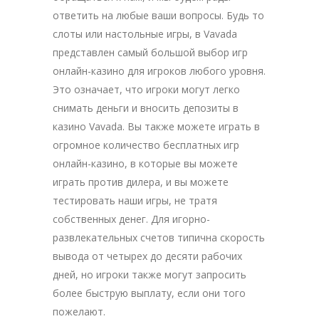
ответить на любые ваши вопросы. Будь то
слоты или настольные игры, в Vavada
представлен самый большой выбор игр
онлайн-казино для игроков любого уровня.
Это означает, что игроки могут легко
снимать деньги и вносить депозиты в
казино Vavada. Вы также можете играть в
огромное количество бесплатных игр
онлайн-казино, в которые вы можете
играть против дилера, и вы можете
тестировать наши игры, не тратя
собственных денег. Для игорно-
развлекательных счетов типична скорость
вывода от четырех до десяти рабочих
дней, но игроки также могут запросить
более быструю выплату, если они того
пожелают.